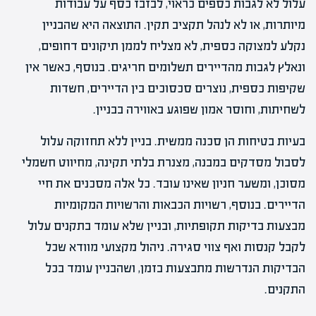
עלול לא לגבות כספים כראוי, לבזבז כסף על עבודות
מיותרות, או לא לנהל תקציב תקין. התוצאה היא שהבניין
נקלע למצוקה כספית, לא מצליח לממן תיקונים דחופים,
ונאלץ לגבות מהדיירים תשלומים חריגים. בנוסף, כאשר אין
שקיפות כספית, נוצרים סכסוכים בין הדיירים, חשדות
לשחיתות, וחוסר אמון שפוגע באווירה בבניין.
בעיות בטיחות הן סכנה ממשית. בניין ללא תחזוקה עלול
לסבול מסדקים במבנה, מצנרת בלתי תקינה, מחיווט חשמלי
מסוכן, ומשער חניון שאינו עובד. כל אלה מסכנים את חיי
הדיירים. בנוסף, רשויות הכבאות והרשויות המקומיות
מבצעות בדיקות תקופתיות, ובניין שלא עומד בתקנים עלול
לקבל קנסות ואף צווי סגירה. ניהול מקצועי מוודא שכל
הבדיקות הנדרשות מתבצעות בזמן, ושהבניין עומד בכל
התקנים.