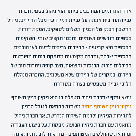
אחד התחומים המורכבים ביותר הוא ניהול כספי. חברת
גבייה ועד בית אמונה על גביית דמי הועד מכל הדיירים, ניהול
החשבון הבנק של הבניין, תשלום לספקים, הפקת דוחות
כספיים חודשיים ושנתיים, ותכנון תקציב שנתי. השקיפות
הכספית היא קריטית – הדיירים צריכים לדעת לאן הולכים
הכספים שלהם, וחברה מקצועית מספקת דוחות מפורטים
הכוללים פירוט הכנסות והוצאות, מצב קופה ויתרות חוב של
דיירים. במקרים של דיירים שלא משלמים, החברה מנהלת
הליכי גבייה משפטיים בצורה מסודרת.
נושא נוסף שחברת ניהול מטפלת בו הוא ניקיון בניין משותף.
ניקיון בניין משותף מחיר
משתנה בהתאם לגודל הבניין,
לתדירות הניקיון ולרמת השירות הנדרשת, אך חברת ניהול
מתאמת עם חברת ניקיון קבועה, מפקחת על ביצוע העבודה
ומוודאת שהחלקים המשותפים – מדרגות, לובי, חניון, גינה –