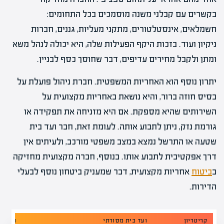
בקשרים עם קבלני משנה מוסמכים בכל התחומים:
חשמלאים, אינסטלטורים, מתקני מעליות, גננים, חברות
ניקיון ועוד. בזכות היקף הפעילות שלה, היא יכולה לנהל משא
ומתן ולקבל מחירים עדיפים, דבר שחוסך כסף לבניין.
יתרון נוסף הוא האחריות המשפטית. חברת ניהול פועלת על
בסיס חוזה ברור, והיא נושאת באחריות מקצועית על
השירותים שהיא מספקת. אם היא מזניחה את תפקידה או
גורמת נזק, ניתן לתבוע אותה. לעומת זאת, חבר ועד בית
שטעה או התרשל נמצא במצב משפטי מורכב, ולעיתים אין
דרך אפקטיבית לתבוע אותו. בנוסף, חברה מקצועית מחזיקה
ב
ביטוח
אחריות מקצועית, דבר שמעניק ביטחון נוסף לבעלי
הדירות.
קריטריון
ועד בית מסורתי
חברת נ