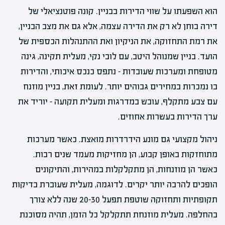
הוא השפעתו על שווי הדירות בבניין. קונה פוטנציאלי של
דירה בוחן לא רק את הדירה עצמה, אלא גם את מצב הבניין,
את רמת התחזוקה, את הניקיון ואת ההתנהלות הכספית של
הועד. בניין שמנוהל היטב, עם לובי נקי, מעלית תקינה, גינה
מטופחת ומערכות שעובדות – נתפס כנכס איכותי, והדירות
בו נמכרות במחירים גבוהים יותר. לעומת זאת, בניין מוזנח
עם צבע מתקלף, עובש במדרגות ומעלית תקועה – יוריד את
ערך הדירות בעשרות אחוזים.
ניהול מקצועי גם מונע הידרדרות מואצת. כאשר מערכות
מתוחזקות באופן קבוע, הן מחזיקות מעמד שנים רבות.
כאשר הן מוזנחות, הן מתקלקלות במהירות, והתיקונים
הופכים להרבה יותר יקרים. לדוגמה, מעלית שעוברת בדיקות
תקופתיות ותחזוקה שוטפת תפעל 20-30 שנה ללא צורך
בהחלפה. מעלית מוזנחת תתקלקל כל הזמן, תהיה מסוכנת