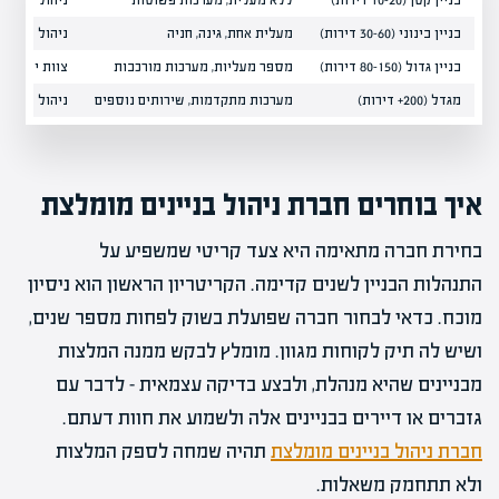
בניין קטן (10-20 דירות)
ללא מעלית, מערכות פשוטות
ניהול כספי, 
בניין בינוני (30-60 דירות)
מעלית אחת, גינה, חניה
ניהול מלא, 
בניין גדול (80-150 דירות)
מספר מעליות, מערכות מורכבות
צוות ייעודי,
מגדל (200+ דירות)
מערכות מתקדמות, שירותים נוספים
ניהול רב-שכב
איך בוחרים חברת ניהול בניינים מומלצת
בחירת חברה מתאימה היא צעד קריטי שמשפיע על
התנהלות הבניין לשנים קדימה. הקריטריון הראשון הוא ניסיון
מוכח. כדאי לבחור חברה שפועלת בשוק לפחות מספר שנים,
ושיש לה תיק לקוחות מגוון. מומלץ לבקש ממנה המלצות
מבניינים שהיא מנהלת, ולבצע בדיקה עצמאית – לדבר עם
גזברים או דיירים בבניינים אלה ולשמוע את חוות דעתם.
חברת ניהול בניינים מומלצת
תהיה שמחה לספק המלצות
ולא תתחמק משאלות.