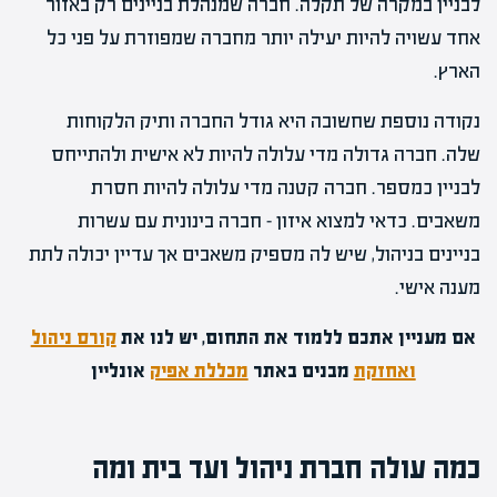
לבניין במקרה של תקלה. חברה שמנהלת בניינים רק באזור
אחד עשויה להיות יעילה יותר מחברה שמפוזרת על פני כל
הארץ.
נקודה נוספת שחשובה היא גודל החברה ותיק הלקוחות
שלה. חברה גדולה מדי עלולה להיות לא אישית ולהתייחס
לבניין כמספר. חברה קטנה מדי עלולה להיות חסרת
משאבים. כדאי למצוא איזון – חברה בינונית עם עשרות
בניינים בניהול, שיש לה מספיק משאבים אך עדיין יכולה לתת
מענה אישי.
אם מעניין אתכם ללמוד את התחום, יש לנו את
קורס ניהול
ואחזקת
מבנים באתר
מכללת אפיק
אונליין
כמה עולה חברת ניהול ועד בית ומה