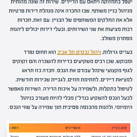
יטפל בתחזוקה ויתאם עם הדיירים. שירות זה שונה מהותית
מניהול בניין משותף, שבו החברה אינה מנהלת דירות פרטיות
אלא את החלקים המשותפים של הבניין. עם זאת, חברות
רבות מציעות את שני השירותים, ובעלי דירות יכולים ליהנות
מפתרון משולב.
בערים גדולות,
ניהול נכסים תל אביב
הוא תחום נפרד
ומבוקש, שכן רבים משקיעים בדירות להשכרה והם זקוקים
לגוף מקצועי שינהל עבורם את הנכס. חברה כזו תדאג
למציאת דיירים, לחתימת חוזים, לגביית שכירות חודשית,
לטיפול בתקלות, ולשמירה על איכות הדירה. השירות מאפשר
לבעל הנכס להשקיע בנדל"ן מבלי להיות מעורב בניהול
היומיומי, ולהנות מהכנסה פסיבית תוך שמירה על שווי הנכס.
סוג בניין
מאפיינים
רמת שירות 