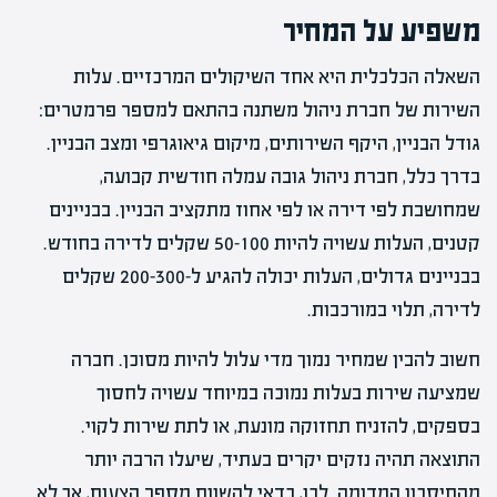
משפיע על המחיר
השאלה הכלכלית היא אחד השיקולים המרכזיים. עלות
השירות של חברת ניהול משתנה בהתאם למספר פרמטרים:
גודל הבניין, היקף השירותים, מיקום גיאוגרפי ומצב הבניין.
בדרך כלל, חברת ניהול גובה עמלה חודשית קבועה,
שמחושבת לפי דירה או לפי אחוז מתקציב הבניין. בבניינים
קטנים, העלות עשויה להיות 50-100 שקלים לדירה בחודש.
בבניינים גדולים, העלות יכולה להגיע ל-200-300 שקלים
לדירה, תלוי במורכבות.
חשוב להבין שמחיר נמוך מדי עלול להיות מסוכן. חברה
שמציעה שירות בעלות נמוכה במיוחד עשויה לחסוך
בספקים, להזניח תחזוקה מונעת, או לתת שירות לקוי.
התוצאה תהיה נזקים יקרים בעתיד, שיעלו הרבה יותר
מהחיסכון המדומה. לכן, כדאי להשוות מספר הצעות, אך לא