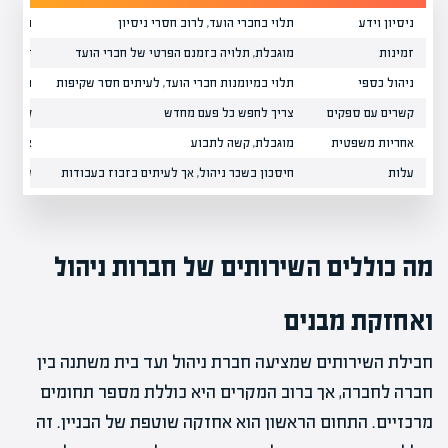
ניסיון וידע
תלוי בחברי הועד, לרוב חסרי ניסיון
ניסיון
זמינות
מוגבלת, תלויה בזמנם הפרטי של חברי הועד
זמינות
ניהול כספי
תלוי במיומנות חברי הועד, לעיתים חסר שקיפות
מערכות
קשרים עם ספקים
צריך לחפש כל פעם מחדש
קשרים 
אחריות משפטית
מוגבלת, קשה לתבוע
אחריות
עלות
חיסכון בשכר ניהול, אך לעיתים בזבוז בעבודות
עלות ק
מה כוללים השירותים של
חברות ניהול
ואחזקת מבנים
חבילת השירותים שמציעה חברת ניהול ועד בית משתנה בין
חברה לחברה, אך ברוב המקרים היא כוללת מספר תחומים
מרכזיים. התחום הראשון הוא אחזקה שוטפת של הבניין. זה