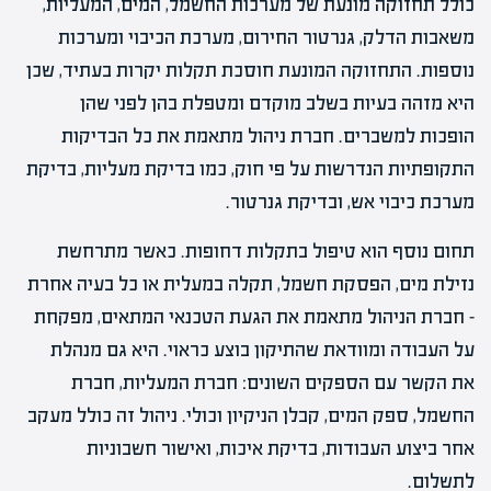
כולל תחזוקה מונעת של מערכות החשמל, המים, המעליות,
משאבות הדלק, גנרטור החירום, מערכת הכיבוי ומערכות
נוספות. התחזוקה המונעת חוסכת תקלות יקרות בעתיד, שכן
היא מזהה בעיות בשלב מוקדם ומטפלת בהן לפני שהן
הופכות למשברים. חברת ניהול מתאמת את כל הבדיקות
התקופתיות הנדרשות על פי חוק, כמו בדיקת מעליות, בדיקת
מערכת כיבוי אש, ובדיקת גנרטור.
תחום נוסף הוא טיפול בתקלות דחופות. כאשר מתרחשת
נזילת מים, הפסקת חשמל, תקלה במעלית או כל בעיה אחרת
– חברת הניהול מתאמת את הגעת הטכנאי המתאים, מפקחת
על העבודה ומוודאת שהתיקון בוצע כראוי. היא גם מנהלת
את הקשר עם הספקים השונים: חברת המעליות, חברת
החשמל, ספק המים, קבלן הניקיון וכולי. ניהול זה כולל מעקב
אחר ביצוע העבודות, בדיקת איכות, ואישור חשבוניות
לתשלום.