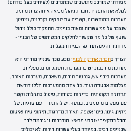
מסורתי שמורכב מתושבים שמתנדבים (לעיתים בעל כורחם)
למלא את התפקיד, חברת ניהול מביאה איתה צוות מיומן,
מערכות ממוחשבות, קשרים עם ספקים וקבלנים, וניסיון
שנצבר על פני עשרות ומאות בניינים. התפקיד כולל ניהול
שוטף של כל מה שקשור לחלקים המשותפים של הבניין –
מהחניון והגינה ועד גג הבניין והמעלית.
הצורך ב
חברת אחזקה לבניין
נובע מכך שבניין מודרני הוא
מערכת מורכבת. יש בו מערכות חשמל ומים, מעליות,
מערכות כיבוי אש, גנרטור חירום, משאבות, מערכות תאורה,
מצלמות אבטחה ועוד. כל אחת מהמערכות הללו דורשת
תחזוקה תקופתית, בדיקות בטיחות, טיפול בתקלות וקשר
עם ספקים מוסמכים. בנוסף, יש להתמודד עם סוגיות של
ניקיון, גינון, פינוי אשפה, תאורת מדרגות, תיקוני טיח ואיטום,
והכל בתקציב שנקבע מראש. מורכבות זו גורמת לכך
שבניינים רבים, במיוחד בעלי עשרות דירות, לא יכולים