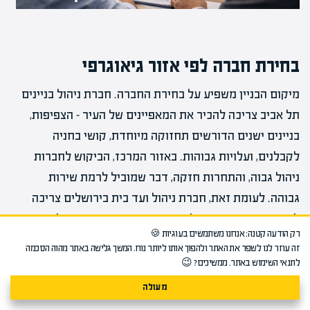
בחירת חברה לפי אזור גיאוגרפי
מיקום הבניין משפיע על בחירת החברה. חברת ניהול בניינים
תל אביב צריכה להכיר את המאפיינים של העיר – הצפיפות,
בניינים ישנים הדורשים תחזוקה מיוחדת, קושי בחניה
לקבלנים, ועלויות גבוהות. באזור המרכז, הביקוש לחברות
ניהול גבוה, והתחרות חזקה, דבר שמוביל לרמת שירות
גבוהה. לעומת זאת, חברת ניהול ועד בית בירושלים צריכה
להבין את הייחודיות של העיר – בניינים רבים עם בעלות
רק הודעה קטנה: אנחנו משתמשים בעוגיות 🍪
משותפת מורכבת, דיירים ממגזרים שונים, ודרישות מיוחדות
זה עוזר לנו לשפר את האתר ולהפוך אותו ליותר נוח. המשך גלישה באתר מהוה הסכמה
של שמירת יום שישי ושבת.
לתנאי השימוש באתר. ממשיכים? 😉
מעולה
באזורים פריפריאליים, כמו הצפון או הדרום, יש פחות חברות