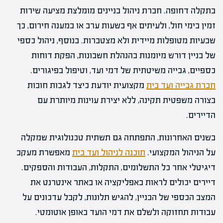
בתקלה דחופה. חברת ניהול בניינים מומלצת מציעה שירות
זמין בימי חול, ולעיתים אף בשעות ערב או במענה חירום, כך
שבעיות מטופלות מיידית ולא מצטברות. בנוסף, ניהול כספי
של בניין דורש מיומנות בהנהלת חשבונות, הפקת דוחות
כספיים, גבייה משיטתית של דמי ועד, וטיפול בפיגורים.
חברת גבייה ועד בית
מקצועית יודעת כיצד לגבות חובות
בצורה משפטית תקינה, ללא יצירת עוינות מיותרת עם
הדיירים.
בשנים האחרונות, התפתחה גם תשתית טכנולוגית שמקלה
על הניהול המקצועי.
תוכנה לניהול ועד בית
מאפשרת מעקב
דיגיטלי אחר כל התשלומים, התקלות, העבודות והספקים.
דיירים יכולים לראות באפליקציה או באתר אינטרנט את
המצב הכספי של הבניין, להגיש תלונות, לקבל עדכונים על
עבודות תחזוקה ולשלם את דמי הועד באופן אוטומטי.