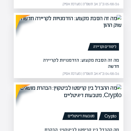
05/08/26 (כ״ב אב תשפ״ו) | מערכת אפיק
לימודים וקריירה
מה זה הסבת מקצוע: הזדמנויות לקריירה
ים ופתרונות
נזק לרכו
חדשה
חיפה, גרמה לנזק כבד לרכוש.
אי
04/08/26 (כ״א אב תשפ״ו) | מערכת אפיק
יבוי הלהבות וביצעו…
חי
מטבעות דיגיטליים
Crypto
מה ההבדל בין קריפטו לביטקוין: הבהרת