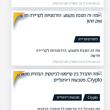
05/08/26 (כ״ב אב תשפ״ו) | מערכת אפיק
לימודים וקריירה
מה זה הסבת מקצוע: הזדמנויות לקריירה
חדשה
04/08/26 (כ״א אב תשפ״ו) | מערכת אפיק
ים
התמודדות
ם הנדל"ן, המשפיע על איכות החיים
שר
כו
מטבעות דיגיטליים
Crypto
מה ההבדל בין קריפטו לביטקוין: הבהרת