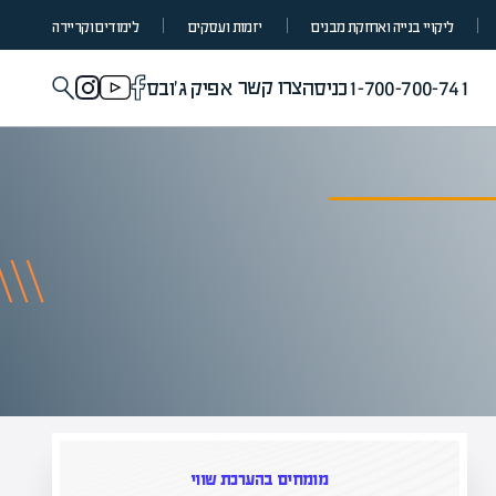
ליקויי בנייה ואחזקת מבנים
יזמות ועסקים
לימודים וקריירה
צרו קשר
1-700-700-741
כניסה
אפיק ג'ובס
מומחים בהערכת שווי