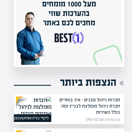
מעל 1000 מומחים
בהערכות שווי
המרצים המ
מחכים לכם באתר
מחכים לכם
הקריירה החד
הנצפות ביותר
חברות ניהול מבנים – איך בוחרים
חברת ניהול מומלצת לבניין ומה
כולל השירות
ליקויי בנייה ואחזקת מבנים
05/02/26 | מערכת אפיק