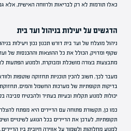
כאלו תורמות לא רק לבריאות ולרווחה האישית, אלא גם ל
הדגשים על יעילות בניהול ועד בית
ניהול מוצלח של ועד בית דורש תכנון נכון ויעילות בני
שקוף ומדויק, הכולל את כל ההוצאות וההכנסות של ועד
מתבצעות בצורה מושכלת ומבוקרת, ולמנוע הפתעות לא 
מעבר לכך, חשוב להכין תוכניות תחזוקה שוטפות ולוודא
בדיקות תקופתיות של מערכות החשמל והמים, תחזוקת המע
יכולות למנוע תקלות ובעיות בעתיד ולהבטיח סביבה בטו
כמו כן, תקשורת פתוחה עם הדיירים היא מפתח להצלחת 
תקופתיות, לעדכן את הדיירים בכל הנוגע לשינויים ושיפ
למנוע מחלוקות ולשמור על אווירה חיובית בין הדיירים.