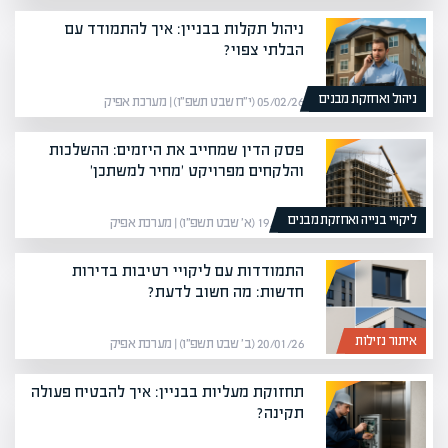
ניהול תקלות בבניין: איך להתמודד עם
הבלתי צפוי?
ניהול ואחזקת מבנים
05/02/26 (י״ח שבט תשפ״ו) | מערכת אפיק
פסק הדין שמחייב את היזמים: ההשלכות
והלקחים מפרויקט 'מחיר למשתכן'
ליקויי בנייה ואחזקת מבנים
19/01/26 (א׳ שבט תשפ״ו) | מערכת אפיק
התמודדות עם ליקויי רטיבות בדירות
חדשות: מה חשוב לדעת?
איתור נזילות
20/01/26 (ב׳ שבט תשפ״ו) | מערכת אפיק
תחזוקת מעליות בבניין: איך להבטיח פעולה
תקינה?