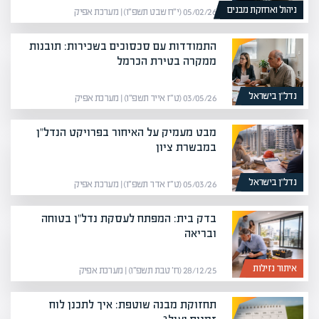
ניהול ואחזקת מבנים
05/02/26 (י״ח שבט תשפ״ו) | מערכת אפיק
התמודדות עם סכסוכים בשכירות: תובנות
ממקרה בטירת הכרמל
נדל”ן בישראל
03/05/26 (ט״ז אייר תשפ״ו) | מערכת אפיק
מבט מעמיק על האיחור בפרויקט הנדל"ן
במבשרת ציון
נדל”ן בישראל
05/03/26 (ט״ז אדר תשפ״ו) | מערכת אפיק
בדק בית: המפתח לעסקת נדל"ן בטוחה
ובריאה
איתור נזילות
28/12/25 (ח׳ טבת תשפ״ו) | מערכת אפיק
תחזוקת מבנה שוטפת: איך לתכנן לוח