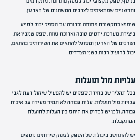
בנוסף, ספק מקצועי יכול לספק פתרונות מתקדמים
וחדשניים שמתאימים לצרכים המשתנים של הארגון.
שימוש בתקשורת פתוחה וברורה עם הספק יכול לסייע
ביצירת מערכת יחסים טובה וארוכת טווח. ספק שמבין את
הצרכים של הארגון ומסוגל להתאים את השירותים בהתאם,
יכול להועיל רבות לשני הצדדים.
עלויות מול תועלות
בכל תהליך של בחירת ספקים יש להפעיל שיקול דעת לגבי
עלויות מול תועלות. עלות גבוהה לא תמיד מעידה על איכות
גבוהה, ולכן יש לבדוק את היחס בין העלות לתועלת
המתקבלת.
יש להתחשב ביכולת של הספק לספק שירותים נוספים