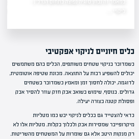
במאמר זה נבחן סוגיה נפוצה בתחום הנדל"ן -
שריפה משמעותית 
 גרופית
גרמה לנזק כבד
ליקויי…
כלים חיוניים לניקוי אפקטיבי
כשמדובר בניקוי שטחים משותפים, הכלים בהם משתמשים
יכולים להשפיע רבות על התוצאה. מכונת שטיפה אוטומטית,
לדוגמה, יכולה לחסוך זמן ומאמץ כשמדובר בשטחים
גדולים. בנוסף, שימוש בשואב אבק חזק עוזר להסיר אבק
ופסולת קטנה בצורה יעילה.
כדאי להצטייד גם בכלים לניקוי יבש כמו מטליות
מיקרופייבר שמסירות אבק ולכלוך בקלות. מטליות אלו לא
רק מנקות היטב אלא גם שומרות על המשטחים מהשריטות.