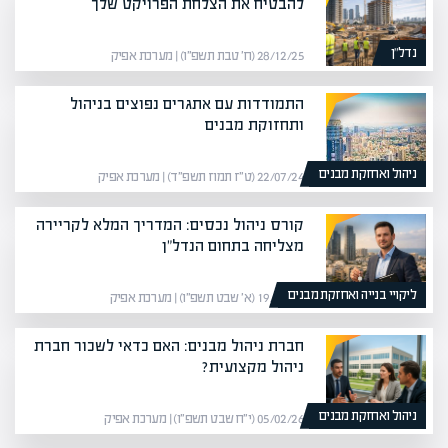
להבטיח את הצלחת הפרויקט שלך
נדל”ן
28/12/25 (ח׳ טבת תשפ״ו) | מערכת אפיק
התמודדות עם אתגרים נפוצים בניהול
ותחזוקת מבנים
ניהול ואחזקת מבנים
22/07/24 (ט״ז תמוז תשפ״ד) | מערכת אפיק
קורס ניהול נכסים: המדריך המלא לקריירה
מצליחה בתחום הנדל"ן
ליקויי בנייה ואחזקת מבנים
19/01/26 (א׳ שבט תשפ״ו) | מערכת אפיק
חברת ניהול מבנים: האם כדאי לשכור חברת
ניהול מקצועית?
ניהול ואחזקת מבנים
05/02/26 (י״ח שבט תשפ״ו) | מערכת אפיק