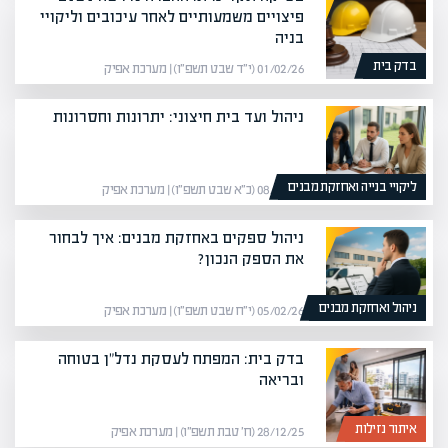
פיצויים משמעותיים לאחר עיכובים וליקויי
בניה
בדק בית
01/02/26 (י״ד שבט תשפ״ו) | מערכת אפיק
ניהול ועד בית חיצוני: יתרונות וחסרונות
ליקויי בנייה ואחזקת מבנים
08/02/26 (כ״א שבט תשפ״ו) | מערכת אפיק
ניהול ספקים באחזקת מבנים: איך לבחור
את הספק הנכון?
ניהול ואחזקת מבנים
05/02/26 (י״ח שבט תשפ״ו) | מערכת אפיק
בדק בית: המפתח לעסקת נדל"ן בטוחה
ובריאה
איתור נזילות
28/12/25 (ח׳ טבת תשפ״ו) | מערכת אפיק