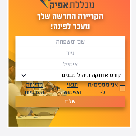
הקריירה החדשה שלך
מעבר לפינה!
אני מסכים/ה
תנאי
מדיניות
ול-
.
ל-
השימוש
הפרטיות
שלח