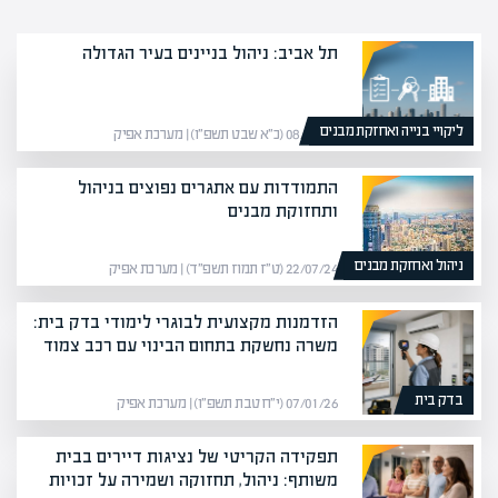
תל אביב: ניהול בניינים בעיר הגדולה
ליקויי בנייה ואחזקת מבנים
08/02/26 (כ״א שבט תשפ״ו) | מערכת אפיק
התמודדות עם אתגרים נפוצים בניהול
ותחזוקת מבנים
ניהול ואחזקת מבנים
22/07/24 (ט״ז תמוז תשפ״ד) | מערכת אפיק
הזדמנות מקצועית לבוגרי לימודי בדק בית:
משרה נחשקת בתחום הבינוי עם רכב צמוד
בדק בית
07/01/26 (י״ח טבת תשפ״ו) | מערכת אפיק
תפקידה הקריטי של נציגות דיירים בבית
משותף: ניהול, תחזוקה ושמירה על זכויות