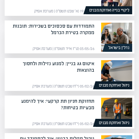
ליקויי בנייה ואחזקת מבנים
19/01/26 (א׳ שבט תשפ״ו) | מערכת אפיק
התמודדות עם סכסוכים בשכירות: תובנות
ממקרה בטירת הכרמל
נדל”ן בישראל
03/05/26 (ט״ז אייר תשפ״ו) | מערכת אפיק
איטום גג בניין: למנוע נזילות ולחסוך
בהוצאות
ניהול ואחזקת מבנים
05/02/26 (י״ח שבט תשפ״ו) | מערכת אפיק
תחזוקת חניון תת קרקעי: איך להימנע
מבעיות בטיחות?
ניהול ואחזקת מבנים
05/02/26 (י״ח שבט תשפ״ו) | מערכת אפיק
ניהול תקלות בבניין: איך להתמודד עם