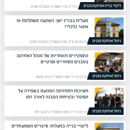
ליקויי בנייה ואחזקת מבנים
01/03/26 (י״ב אדר תשפ״ו) | מערכת אפיק
מעלית בבניין ישן: השקעה משתלמת או
אתגר כלכלי?
ניהול ואחזקת מבנים
09/02/26 (כ״ב שבט תשפ״ו) | מערכת אפיק
התפקידים והאחריות של מנהל האחזקה
במבנים מסחריים ופרטיים
ניהול ואחזקת מבנים
13/07/24 (ז׳ תמוז תשפ״ד) | רוני מנשה
חשיבות התחזוקה המונעת בשמירה על
תפקוד ובטיחות המבנה לאורך זמן
ניהול ואחזקת מבנים
19/07/24 (י״ג תמוז תשפ״ד) | יעקב חזן
ליקויי בנייה במעלות: פיצויים משמעותיים