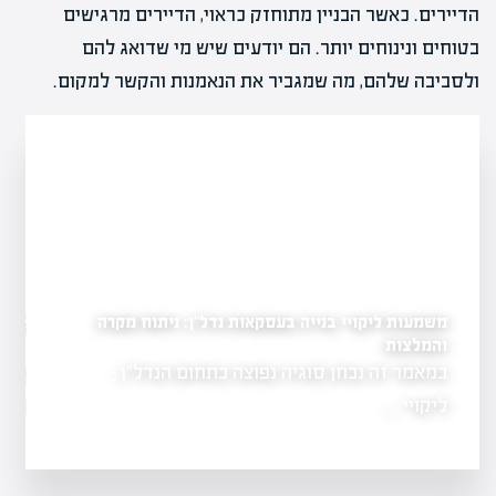
הדיירים. כאשר הבניין מתוחזק כראוי, הדיירים מרגישים
בטוחים ונינוחים יותר. הם יודעים שיש מי שדואג להם
ולסביבה שלהם, מה שמגביר את הנאמנות והקשר למקום.
משמעות ליקויי בנייה בעסקאות נדל"ן: ניתוח מקרה
התמודדות עם שריפות בב
שלכותיה על שוק
ופתרונות
והמלצות
במאמר זה נבחן סוגיה נפוצה בתחום הנדל"ן -
שריפה משמעותית 
 גרופית
גרמה לנזק כבד
ליקויי…