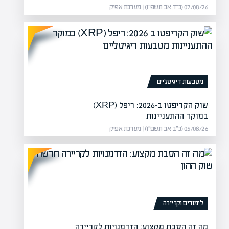
07/08/26 (כ״ד אב תשפ״ו) | מערכת אפיק
מטבעות דיגיטליים
שוק הקריפטו ב-2026: ריפל (XRP)
במוקד ההתעניינות
ים ופתרונות
נזק לרכו
05/08/26 (כ״ב אב תשפ״ו) | מערכת אפיק
חיפה, גרמה לנזק כבד לרכוש.
אי
יבוי הלהבות וביצעו…
חי
לימודים וקריירה
מה זה הסבת מקצוע: הזדמנויות לקריירה