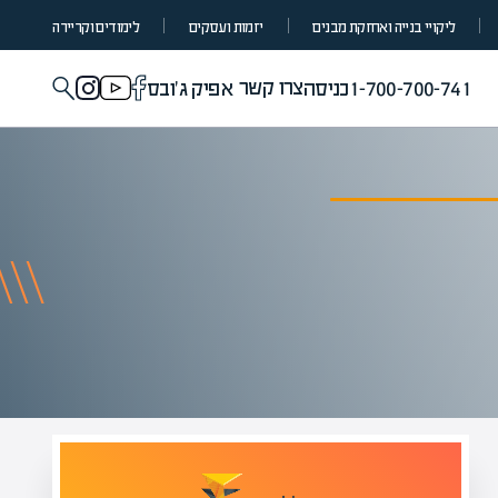
ליקויי בנייה ואחזקת מבנים
יזמות ועסקים
לימודים וקריירה
צרו קשר
1-700-700-741
כניסה
אפיק ג'ובס
מומחים בהערכת שווי