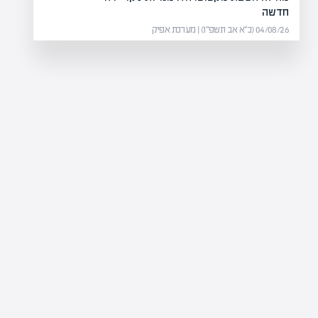
חדשה
04/08/26 (כ״א אב תשפ״ו) | מערכת אפיק