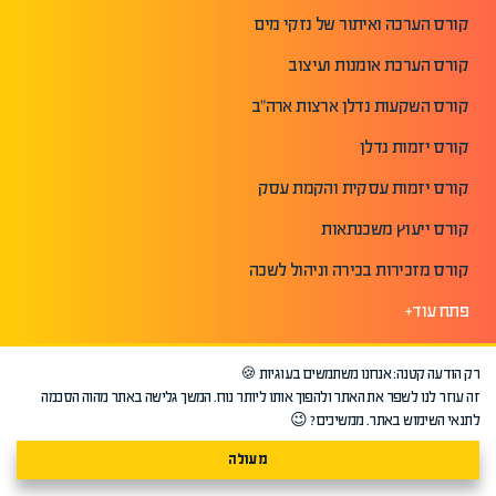
קורס הערכה ואיתור של נזקי מים
קורס הערכת אומנות ועיצוב
קורס השקעות נדלן ארצות ארה"ב
קורס יזמות נדלן
קורס יזמות עסקית והקמת עסק
קורס ייעוץ משכנתאות
קורס מזכירות בכירה וניהול לשכה
פתח עוד+
שימושי
רק הודעה קטנה: אנחנו משתמשים בעוגיות 🍪
זה עוזר לנו לשפר את האתר ולהפוך אותו ליותר נוח. המשך גלישה באתר מהוה הסכמה
עמוד הבית
לתנאי השימוש באתר. ממשיכים? 😉
אודות אפיק
מעולה
מכללת אפיק