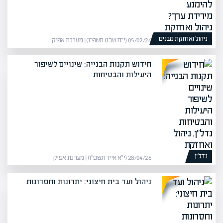
ניהול ואחזקת מבנים
05/02/26 (י״ח שבט תשפ״ו) | מערכת אפיק
חידוש תקנות הבנייה: שינויים לשיפור
היעילות והבטיחות
נדל”ן
28/04/26 (י״א אייר תשפ״ו) | מערכת אפיק
ניהול ועד בית חיצוני: יתרונות וחסרונות