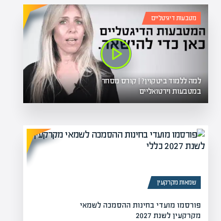
מטבעות דיגיטליים
למה ללמוד ביטקוין? | קורס מסחר
במטבעות וירטואליים
שמאות מקרקעין
פורסמו מועדי בחינות ההסמכה לשמאי
הגנה על עסקים מקומיים
מקרקעין לשנת 2027