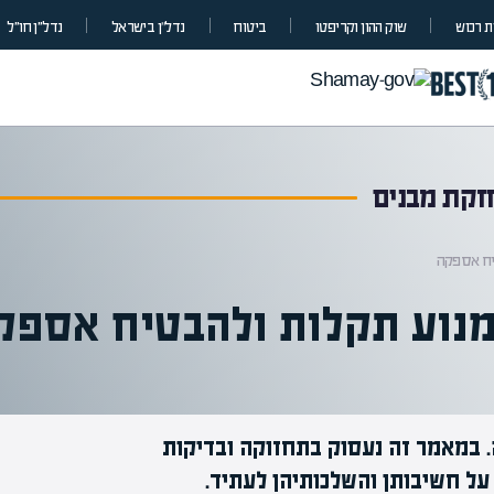
 רכוש
שוק ההון וקריפטו
ביטוח
נדל”ן בישראל
נדל״ן חו״ל
חזקת מבנים
יח אספקה
מנוע תקלות ולהבטיח אספק
 במאמר זה נעסוק בתחזוקה ובדיקות
מומחים בהערכת שווי
ל חשיבותן והשלכותיהן לעתיד.