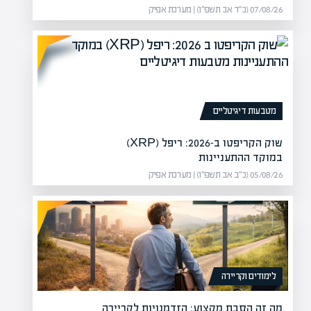
07/08/26 (כ״ד אב תשפ״ו) | מערכת אפיק
לה את המודעות לאלימות נגד
 להתמודד…
מטבעות דיגיטליים
שוק הקריפטו ב-2026: ריפל (XRP)
במוקד ההתעניינות
05/08/26 (כ״ב אב תשפ״ו) | מערכת אפיק
לימודים וקריירה
מה זה הסבת מקצוע: הזדמנויות לקריירה