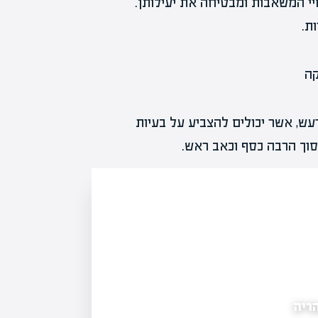
י המשאבות ומבטיחה את יעילותן.
ת.
רעש, אשר יכולים להצביע על בעיות
סוך הרבה כסף וכאב ראש.
ריה
התחזקות מגמת נזק לרכוש בתל אביב: אתגרי ה