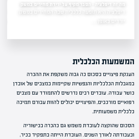
והאתגרים
מה זה דיפלציה – הסבר מקיף על ירידת מחירים במשק
דיפלציה היא תופעה כלכלית שבה המחירים במשק
יות
הוביל השקעות 
יורדים באופן…
המשמעות הכלכלית
הענקת פיצויים בסכום כה גבוה משקפת את ההכרה
במגבלות הכלכליות והנפשיות שקיימות במצבים של אובדן
כושר עבודה. עובדים רבים נדרשים להתמודד עם מצבים
רפואיים מורכבים, והפיצויים יכולים להוות עבורם תמיכה
כלכלית משמעותית.
הסכום שהוקצה לעובדת משמש גם כהכרה בכישוריה
ובעבודתה לאורך השנים. העובדת הייתה בתפקיד בכיר,