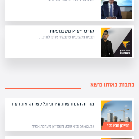
קורס ייעוץ משכנתאות
תכנית מקצועית שתכשיר אותך לתת…
כתבות באותו נושא
מה זה התחדשות עירונית? לשדרג את העיר
המילון הפיננסי
08/02/26 (כ״א שבט תשפ״ו) | מערכת אפיק