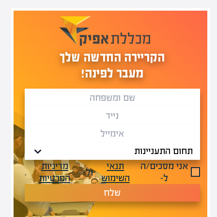
הקריירה החדשה שלך
מעבר לפינה!
אני מסכים/ה
תנאי
מדיניות
ול-
.
ל-
השימוש
הפרטיות
שלח