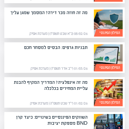
מה זה חוזה מכר דירה? המסמך שמגן עליך
המילון הפיננסי
08/02/26 (כ״א שבט תשפ״ו) | מערכת אפיק
תבניות גרפים: הבסיס למסחר חכם
המילון הפיננסי
01/03/26 (י״ב אדר תשפ״ו) | מערכת אפיק
מה זה אינפלציה? המדריך המקיף להבנת
עליית המחירים בכלכלה
המילון הפיננסי
01/02/26 (י״ד שבט תשפ״ו) | מערכת אפיק
השווקים הפיננסיים בשינויים: כיצד קרן
BND מספקת יציבות