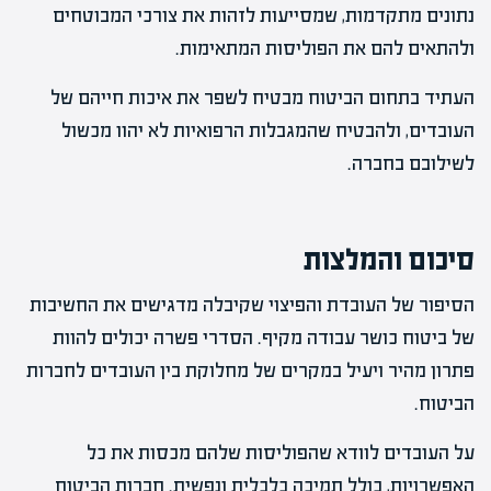
נתונים מתקדמות, שמסייעות לזהות את צורכי המבוטחים
ולהתאים להם את הפוליסות המתאימות.
העתיד בתחום הביטוח מבטיח לשפר את איכות חייהם של
העובדים, ולהבטיח שהמגבלות הרפואיות לא יהוו מכשול
לשילובם בחברה.
סיכום והמלצות
הסיפור של העובדת והפיצוי שקיבלה מדגישים את החשיבות
של ביטוח כושר עבודה מקיף. הסדרי פשרה יכולים להוות
פתרון מהיר ויעיל במקרים של מחלוקת בין העובדים לחברות
הביטוח.
על העובדים לוודא שהפוליסות שלהם מכסות את כל
האפשרויות, כולל תמיכה כלכלית ונפשית. חברות הביטוח