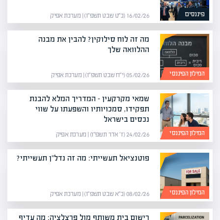
פיננסים
16/02/26 (כ״ט שבט תשפ״ו) | מערכת אפיק
מה זה לוח סילוקין? להבין את מבנה
ההלוואה שלך
המילון הפיננסי
05/02/26 (י״ח שבט תשפ״ו) | מערכת אפיק
שמאי מקרקעין – המדריך המלא להבנת
תפקידו, סמכויותיו והשפעתו על שווי
נכסים בישראל
המילון הפיננסי
24/02/26 (ז׳ אדר תשפ״ו) | מערכת אפיק
פוטנציאל תעשייתי: מה זה נדל"ן תעשייתי?
המילון הפיננסי
08/02/26 (כ״א שבט תשפ״ו) | מערכת אפיק
רישום בית משותף מול פרצלציה: מה עדיף