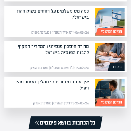
כמה מס משלמים על רווחים בשוק ההון
בישראל?
המילון הפיננסי
06/05/26 (י״ט אייר תשפ״ו) | מערכת אפיק
מה זה חיסכון פנסיוני? המדריך המקיף
להבנת הפנסיה בישראל
ביטוח
15/02/26 (כ״ח שבט תשפ״ו) | מערכת אפיק
איך עובד מסחר יומי: תהליך מסחר מהיר
ויעיל
המילון הפיננסי
25/03/26 (ח׳ ניסן תשפ״ו) | מערכת אפיק
כל הכתבות בנושא פיננסים