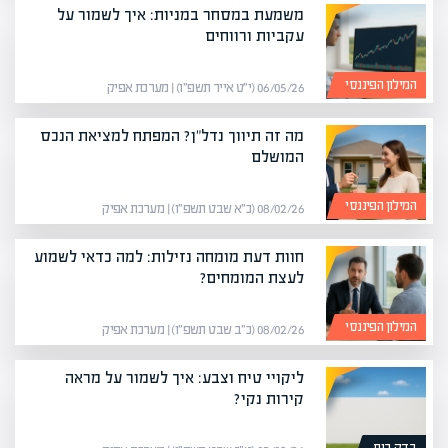
משמעת במסחר במניות: איך לשמור על
עקביות ורווחים
המילון הפיננסי
06/05/26 (י״ט אייר תשפ״ו) | מערכת אפיק
מה זה תיווך נדל"ן? המפתח למציאת הנכס
המושלם
המילון הפיננסי
08/02/26 (כ״א שבט תשפ״ו) | מערכת אפיק
חוות דעת מומחה נזילות: למה כדאי לשמוע
לעצת המומחים?
המילון הפיננסי
08/02/26 (כ״ב שבט תשפ״ו) | מערכת אפיק
ליקויי טיח וצבע: איך לשמור על מראה
קירות נקי?