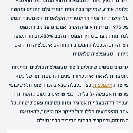
הגורם הנפוץ ביותר לסטגפלציה הוא זעזוע בצד ההיצע —
כלומר, אירוע שמייקר בבת אחת חומרי גלם חיוניים ומקשה
על הייצור. הדוגמה ההיסטורית הקלאסית היא משבר הנפט
של 1973: מדינות אופ"ק הטילו אמברגו על מכירת נפט
למדינות המערב, מחיר הנפט זינק בכ-400%, ובתוך תקופה
קצרה רוב הכלכלות המערביות חוו גם אינפלציה חדה וגם
מיתון — סטגפלציה קלאסית.
גורמים נוספים שיכולים ליצור סטגפלציה כוללים: מדיניות
מוניטרית לא אחראית לאורך שנים (הדפסת יתר של כסף
שיוצרת
אינפלציה
, לצד כלכלה שלא בהכרח צומחת); שיבושי
שרשרת אספקה גלובלית — כפי שראינו בתקופת הקורונה;
ועלייה חדה בעלויות אנרגיה ומזון מסיבות גאופוליטיות. כל
אחד מהאירועים הללו יכול לייקר את הייצור, להאט את
הצמיחה, ובמקביל לדחוף מחירים כלפי מעלה.