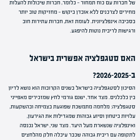
של חברות עם כוח תמחור — כלומר, חברות שיכולות להעלות
מחירים לצרכנים ללא אובדן ביקוש — מחזיקות טוב יותר
בסביבה אינפלציונית. לעומת זאת, חברות עתירות חוב
ורגישות לריבית נוטות להיפגע.
האם סטגפלציה אפשרית בישראל
ב-2025–2026?
הסיכון לסטגפלציה בישראל בשנים הקרובות הוא נושא לדיון
בין כלכלנים. מצד אחד, ישנם גורמי לחץ שמזכירים מאפייני
סטגפלציה: מלחמה מתמשכת שפוגעת בצמיחה ובהשקעות,
עלויות ביטחון וסיוע גבוהות שמגדילות את הגירעון,
ואינפלציה שנשארת מעל היעד. מצד שני, ישראל נכנסה
לתקופה עם ריבית גבוהה שכבר עיכלה חלק מהלחצים