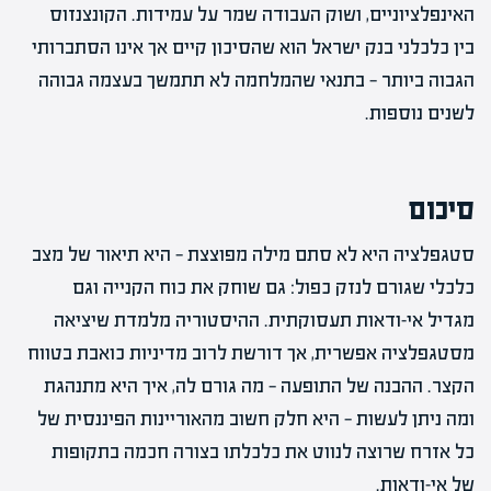
האינפלציוניים, ושוק העבודה שמר על עמידות. הקונצנזוס
בין כלכלני בנק ישראל הוא שהסיכון קיים אך אינו הסתברותי
הגבוה ביותר — בתנאי שהמלחמה לא תתמשך בעצמה גבוהה
לשנים נוספות.
סיכום
סטגפלציה היא לא סתם מילה מפוצצת — היא תיאור של מצב
כלכלי שגורם לנזק כפול: גם שוחק את כוח הקנייה וגם
מגדיל אי-ודאות תעסוקתית. ההיסטוריה מלמדת שיציאה
מסטגפלציה אפשרית, אך דורשת לרוב מדיניות כואבת בטווח
הקצר. ההבנה של התופעה — מה גורם לה, איך היא מתנהגת
ומה ניתן לעשות — היא חלק חשוב מהאוריינות הפיננסית של
כל אזרח שרוצה לנווט את כלכלתו בצורה חכמה בתקופות
של אי-ודאות.