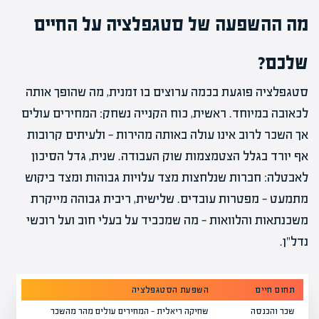
מה ההשפעה של סטגפלציה על החיים
שלכם?
סטגפלציה פוגעת בכמה ערוצים בו זמנית, מה שהופך אותה
לכאובה במיוחד. ראשית, כוח הקנייה נשחק: המחירים עולים
אך השכר לרוב אינו עולה באותה מהירות — ולעיתים קרובות
אף יורד בגלל הצטמצמות שוק העבודה. שנית, גדל הסיכון
לאבטלה: חברות שנלחצות מצד עלויות גבוהות ומצד ביקוש
מתמעט — מפטרות עובדים. שלישית, ריבית גבוהה מייקרת
משכנתאות והלוואות — מה שמכביד על בעלי חוב ועל רוכשי
נדל"ן.
תחום חיים
השפעת הסטגפלציה
מה ני
שכר והכנסה
שחיקה ריאלית — המחירים עולים מהר מהשכר
לחפש 