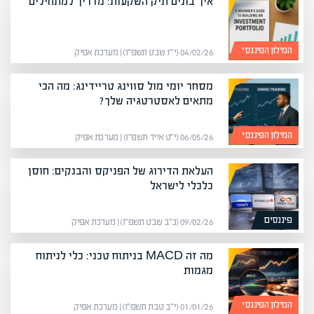
איך בונים תיק השקעות: מדריך למתחילים
המילון הפיננסי
04/02/26 (י״ז שבט תשפ״ו) | מערכת אפיק
מסחר יומי מול סווינג טריידינג: מה הכי
מתאים לאסטרטגיה שלך?
המילון הפיננסי
06/05/26 (י״ט אייר תשפ״ו) | מערכת אפיק
העלאת הדירוג של הפניקס והבנקים: חוסן
כלכלי לישראל
פיננסים
09/02/26 (כ״ב שבט תשפ״ו) | מערכת אפיק
מה זה MACD בניתוח טכני: כלי לניתוח
מגמות
המילון הפיננסי
01/01/26 (י״ב טבת תשפ״ו) | מערכת אפיק