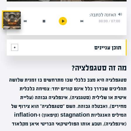
האזנה לכתבה:
00:00
/
07:00
תוכן עניינים
מה זה סטגפלציה?
סטגפלציה היא מצב כלכלי שבו מתרחשים בו זמנית שלושה
תהליכים שבדרך כלל אינם קורים יחד: צמיחה כלכלית
איטית או שלילית (סטגנציה), אינפלציה גבוהה (עליית
מחירים), ואבטלה גבוהה. השם "סטגפלציה" הוא צירוף של
המילים האנגליות stagnation (קיפאון) ו-inflation
(אינפלציה), וטבע אותו הפוליטיקאי הבריטי איאן מקלאוד