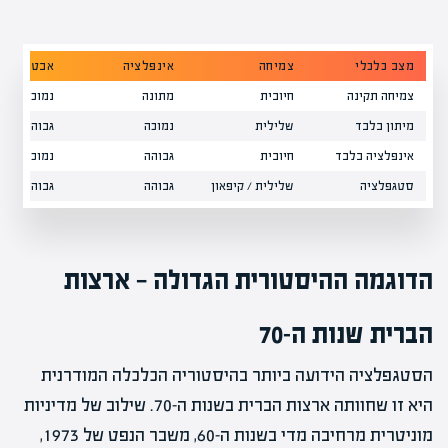
מצב כלכלי
צמיחה
אינפלציה
אבטלה
צמיחה תקינה
חיובית
מתונה
נמוכה
מיתון בלבד
שלילית
נמוכה
גבוהה
אינפלציה בלבד
חיובית
גבוהה
נמוכה
סטגפלציה
שלילית / קיפאון
גבוהה
גבוהה
הדוגמה ההיסטורית הגדולה — ארצות
הברית שנות ה-70
הסטגפלציה הידועה ביותר בהיסטוריה הכלכלה המודרנית
היא זו שחוותה ארצות הברית בשנות ה-70. שילוב של מדיניות
מוניטרית מרחיבה מדי בשנות ה-60, משבר הנפט של 1973,