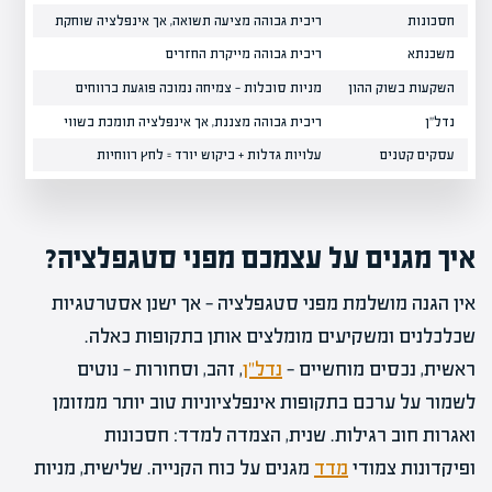
חסכונות
ריבית גבוהה מציעה תשואה, אך אינפלציה שוחקת
פיזור
משכנתא
ריבית גבוהה מייקרת החזרים
לבחון
השקעות בשוק ההון
מניות סובלות — צמיחה נמוכה פוגעת ברווחים
נכסים 
נדל"ן
ריבית גבוהה מצננת, אך אינפלציה תומכת בשווי
אחזקה
עסקים קטנים
עלויות גדלות + ביקוש יורד = לחץ רווחיות
ניהול
איך מגנים על עצמכם מפני סטגפלציה?
אין הגנה מושלמת מפני סטגפלציה — אך ישנן אסטרטגיות
שכלכלנים ומשקיעים מומלצים אותן בתקופות כאלה.
ראשית, נכסים מוחשיים —
נדל"ן
, זהב, וסחורות — נוטים
לשמור על ערכם בתקופות אינפלציוניות טוב יותר ממזומן
ואגרות חוב רגילות. שנית, הצמדה למדד: חסכונות
ופיקדונות צמודי
מדד
מגנים על כוח הקנייה. שלישית, מניות