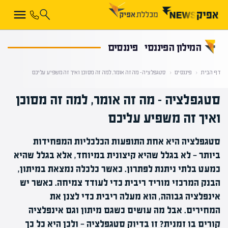
קראת 0% מתוך הכתבה
המילון הפיננסי
פיננסים
דף הבית
‹
פיננסים
‹
סטגפלציה – מה זה אומר, למה זה מסוכן ואיך זה משפיע עליכם
סטגפלציה – מה זה אומר, למה זה מסוכן
ואיך זה משפיע עליכם
סטגפלציה היא אחת התופעות הכלכליות המפחידות
ביותר — לא בגלל שהיא קיצונית במיוחד, אלא בגלל שהיא
כמעט בלתי ניתנת לפתרון. כאשר כלכלה נמצאת במיתון,
הבנק המרכזי מוריד ריבית כדי לעודד צמיחה. כאשר יש
אינפלציה גבוהה, הוא מעלה ריבית כדי לצנן את
המחירים. אבל מה עושים כשגם מיתון וגם אינפלציה
קורים בו זמנית? זו בדיוק סטגפלציה — ולכן היא כל כך