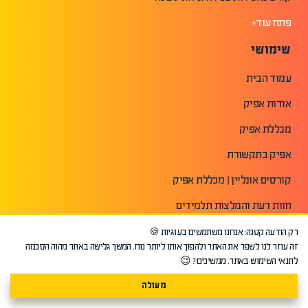
פתח עוד+
שימושי
עמוד הבית
אודות אפיק
מכללת אפיק
אפיק בתקשורת
קורסים אונליין | מכללת אפיק
חוות דעת והמלצות תלמידים
האירגון לקידום והעשרת שמאים בישראל
רק הודעה קטנה: אנחנו משתמשים בעוגיות 🍪
זה עוזר לנו לשפר את האתר ולהפוך אותו ליותר נוח. המשך גלישה באתר מהוה הסכמה
בסט-1 | מומחים בהערכות שווי ופיננסים
לתנאי השימוש באתר. ממשיכים? 😉
מפת האתר
מעולה
הצהרת נגישות