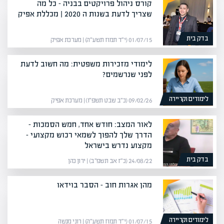
קורס ניהול פרויקטים בבניה – כל מה
שצריך לדעת בשנות ה 2020 | מכללת אפיק
בדק בית
01/07/15 (י״ד תמוז תשע״ה) | מערכת אפיק
לימודי מזכירות משפטית: מה חשוב לדעת
לפני שנרשמים?
לימודים וקריירה
09/02/26 (כ״ב שבט תשפ״ו) | מערכת אפיק
לאור המצב: חודש אחד, חמש הסמכות –
הדרך שלך להפוך לשמאי רכוש מקצועי –
מקצוע נדרש בישראל
בדק בית
24/08/22 (כ״ז אב תשפ״ב) | ירון כהן
מהן אגרות חוב – הסבר בוידאו
לימודים וקריירה
01/07/15 (י״ד תמוז תשע״ה) | רוני מנשה