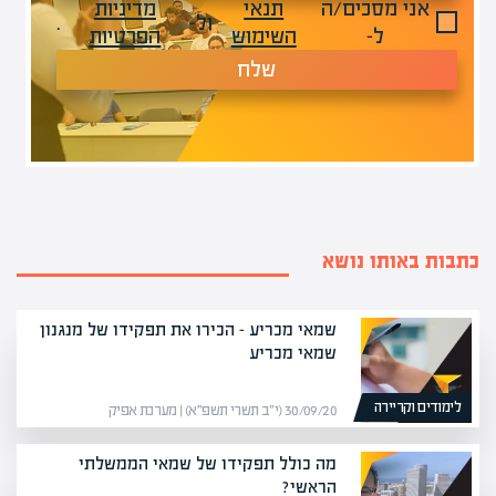
אני מסכים/ה
תנאי
מדיניות
ול-
.
ל-
השימוש
הפרטיות
שלח
כתבות באותו נושא
שמאי מכריע – הכירו את תפקידו של מנגנון
שמאי מכריע
לימודים וקריירה
30/09/20 (י״ב תשרי תשפ״א) | מערכת אפיק
מה כולל תפקידו של שמאי הממשלתי
הראשי?