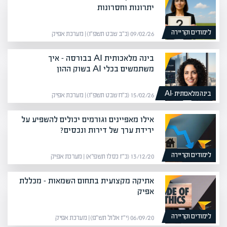
יתרונות וחסרונות
לימודים וקריירה
09/02/26 (כ״ב שבט תשפ״ו) | מערכת אפיק
בינה מלאכותית AI בבורסה – איך
משתמשים בכלי AI בשוק ההון
בינה מלאכותית -AI
15/02/26 (כ״ח שבט תשפ״ו) | מערכת אפיק
אילו מאפיינים וגורמים יכולים להשפיע על
ירידת ערך של דירות ונכסים?
לימודים וקריירה
13/12/20 (כ״ז כסלו תשפ״א) | מערכת אפיק
אתיקה מקצועית בתחום השמאות – מכללת
אפיק
לימודים וקריירה
06/09/20 (י״ז אלול תש״פ) | מערכת אפיק