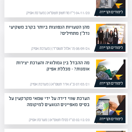
לימודים וקריירה
04/11/20 (י״ז מרחשון תשפ״א) | מערכת אפיק
מהן הטעויות הנפוצות ביותר בקרב משקיעי
נדל"ן מתחילים?
לימודים וקריירה
08/09/24 (ה׳ אלול תשפ״ד) | מערכת אפיק
מה ההבדל בין גמולוגיה והערכת יצירות
אומנות? – מכללת אפיק
לימודים וקריירה
07/03/21 (כ״ג אדר תשפ״א) | מערכת אפיק
הערכת שווי דירה על ידי שמאי מקרקעין על
בסיס מאפיינים הנוגעים למיקומה
לימודים וקריירה
02/12/20 (ט״ז כסלו תשפ״א) | מערכת אפיק