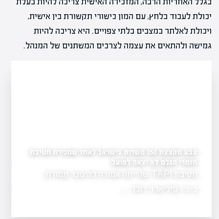
בגלל האחריות הרבה, המזכירה האישית צריכה להיות בעלת
יכולת לעבוד בלחץ, עם המון כישורי תקשורת בין אישית,
ויכולת לאלתר במצבים בלתי צפויים. היא צריכה להיות
גמישה ולהתאים את עצמה לצרכים המשתנים של המנהל.
טבע מקצצת 250 משרות בישראל לאחר שמכירת חטיבת
חומרי הגלם לא יצאה לפועל
מהפכה פיננסית בחינוך:
קריירה חדשה
חטיבת TAPI, שהייתה אמורה להימכר תמורת
החינוך הפיננסי 
גר כאחד,
הלימודים, ומצי
כ-1.5 מיליארד דולר,…