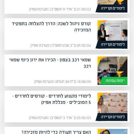
לימודים וקריירה
21/02/22 (כ׳ אדר א׳ תשפ״ב) | מערכת אפיק
קורס ניהול לשכה: הדרך להצלחה בתפקיד
המזכירה
לימודים וקריירה
09/02/26 (כ״ב שבט תשפ״ו) | מערכת אפיק
שמאי רכב בצפון – הכירו את ירון כיוף שמאי
רכב
יזמות עסקית
18/08/20 (כ״ח אב תש״פ) | מערכת אפיק
לימודי מקצוע לחרדים – קורסים לחרדים –
5 המובילים – מכללת אפיק
לימודים וקריירה
23/03/22 (כ׳ אדר ב׳ תשפ״ב) | מערכת אפיק
האם צריך תעודה כדי להיות מזכירה?