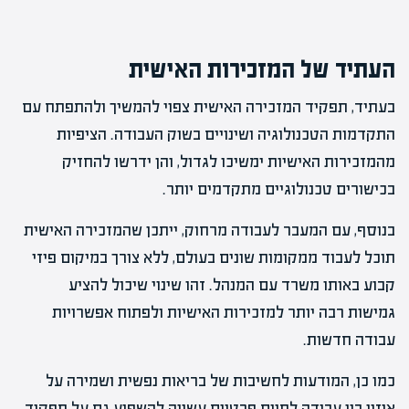
העתיד של המזכירות האישית
בעתיד, תפקיד המזכירה האישית צפוי להמשיך ולהתפתח עם
התקדמות הטכנולוגיה ושינויים בשוק העבודה. הציפיות
מהמזכירות האישיות ימשיכו לגדול, והן ידרשו להחזיק
בכישורים טכנולוגיים מתקדמים יותר.
בנוסף, עם המעבר לעבודה מרחוק, ייתכן שהמזכירה האישית
תוכל לעבוד ממקומות שונים בעולם, ללא צורך במיקום פיזי
קבוע באותו משרד עם המנהל. זהו שינוי שיכול להציע
גמישות רבה יותר למזכירות האישיות ולפתוח אפשרויות
עבודה חדשות.
כמו כן, המודעות לחשיבות של בריאות נפשית ושמירה על
איזון בין עבודה לחיים פרטיים עשויה להשפיע גם על תפקיד