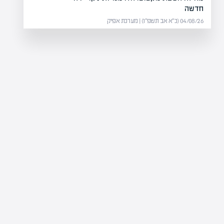
חדשה
04/08/26 (כ״א אב תשפ״ו) | מערכת אפיק