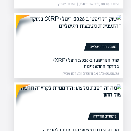
היום ב-00:10 (כ״ד אב תשפ״ו) | מערכת אפיק
מטבעות דיגיטליים
שוק הקריפטו ב-2026: ריפל (XRP)
פר
מה ההבדל
במוקד ההתעניינות
05/08/26 (כ״ב אב תשפ״ו) | מערכת אפיק
תוכנית הלימודים, ומציע לתלמידי
מה
נות כלכליים, החל…
הג
לימודים וקריירה
מה זה הסבת מקצוע: הזדמנויות לקריירה