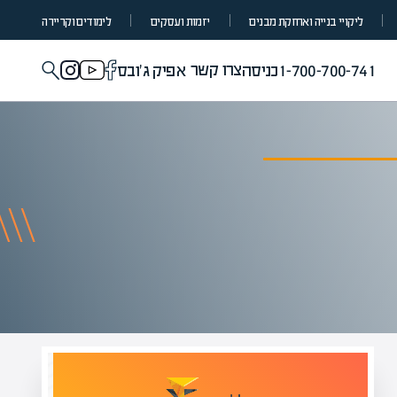
ליקויי בנייה ואחזקת מבנים
יזמות ועסקים
לימודים וקריירה
צרו קשר
1-700-700-741
כניסה
אפיק ג'ובס
מומחים בהערכת שווי