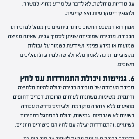
על סודיות מוחלטת, לא לדבר על מידע מחוץ למשרד,
ולהפגין דיסקרטיות היא קריטית.
אמון הוא המטבע החשוב ביותר ביחסים בין מנהל למזכירתו
הבכירה. מזכירה שמוכיחה שניתן לסמוך עליה, שאינה מפיצה
שמועות או מידע פנימי, ושיודעת לשמור על גבולות
מקצועיים, תזכה לאמון מלא ולגישה למידע ולתהליכים
חשובים.
6. גמישות ויכולת התמודדות עם לחץ
סביבת העבודה של מזכירה בכירה יכולה להיות מלחיצה
ודינמית. משימות משתנות לעיתים קרובות, דברים דחופים
מופיעים ללא אזהרה מוקדמת, ולעיתים נדרשת עבודה
בשעות לא שגרתיות. גמישות, יכולת להסתגל במהירות
לשינויים, והתמודדות יעילה עם לחץ הם כישורים חיוניים.
מזכירה בכירה מצטיינת יודעת לשמור על קור רוח גם