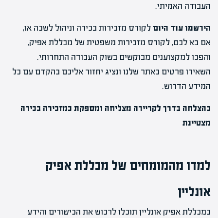
העבודה האמיתי.
הירשמו עוד היום
לקורס מזכירות בכירה וניהול לשכה או,
אם בא לכם, לקורס מזכירות משפטית של מכללת אפיק,
והפכו למקצוענים מבוקשים בשוק העבודה התחרותי.
השאירו פרטים באתר שלנו ונציג יחזור אליכם בהקדם עם כל
המידע הדרוש.
בהצלחה בדרך לקריירה מצליחה ומספקת כמזכירה בכירה
מצטיינת
למדו מהמומחים של מכללת אפיק
אונליין
במכללת אפיק אונליין תוכלו לרכוש את הכישורים והידע