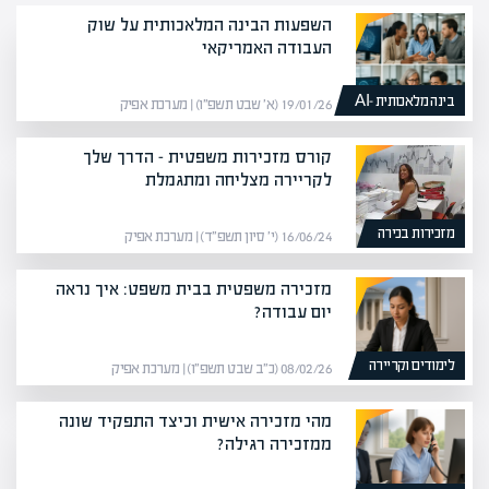
השפעות הבינה המלאכותית על שוק
העבודה האמריקאי
בינה מלאכותית -AI
19/01/26 (א׳ שבט תשפ״ו) | מערכת אפיק
קורס מזכירות משפטית – הדרך שלך
לקריירה מצליחה ומתגמלת
מזכירות בכירה
16/06/24 (י׳ סיון תשפ״ד) | מערכת אפיק
מזכירה משפטית בבית משפט: איך נראה
יום עבודה?
לימודים וקריירה
08/02/26 (כ״ב שבט תשפ״ו) | מערכת אפיק
מהי מזכירה אישית וכיצד התפקיד שונה
ממזכירה רגילה?