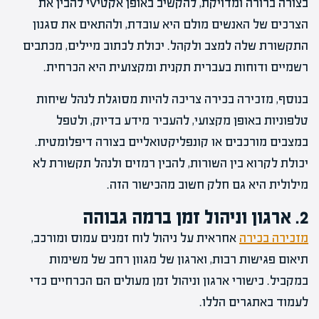
בצורה ברורה ומדויקת, להקשיב באופן אקטיvי להבין את
הצרכים של האנשים מולם היא עובדת, ולהתאים את סגנון
התקשורת שלה למצב ולקהל. יכולת לכתוב מיילים, מכתבים
רשמיים ודוחות בעברית תקנית ומקצועית היא הכרחית.
בנוסף, מזכירה בכירה צריכה להיות מסוגלת לנהל שיחות
טלפוניות באופן מקצועי, להעביר מידע בדיוק, ולטפל
במצבים מורכבים או קונפליקטואליים בצורה דיפלומטית.
יכולת לקרוא בין השורות, להבין רמזים ולנהל תקשורת לא
מילולית היא גם חלק חשוב מהכישור הזה.
2. ארגון וניהול זמן ברמה גבוהה
מזכירה בכירה
אחראית על ניהול לוח זמנים עמוס ומורכב,
תיאום פגישות רבות, וארגון של מגוון רחב של משימות
במקביל. כישורי ארגון וניהול זמן מעולים הם הכרחיים כדי
לעמוד באתגרים הללו.