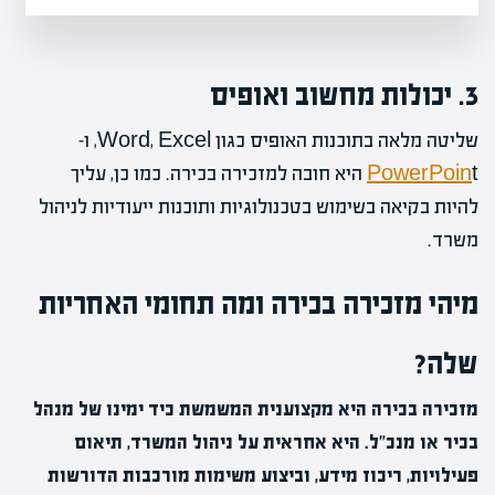
3. יכולות מחשוב ואופיס
שליטה מלאה בתוכנות האופיס כגון Word, Excel, ו-
PowerPoin
t היא חובה למזכירה בכירה. כמו כן, עליך
להיות בקיאה בשימוש בטכנולוגיות ותוכנות ייעודיות לניהול
משרד.
מיהי מזכירה בכירה ומה תחומי האחריות
שלה?
מזכירה בכירה היא מקצוענית המשמשת כיד ימינו של מנהל
בכיר או מנכ"ל. היא אחראית על ניהול המשרד, תיאום
פעילויות, ריכוז מידע, וביצוע משימות מורכבות הדורשות