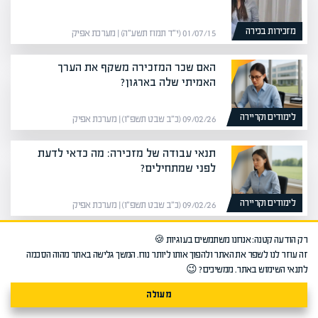
מזכירות בכירה
01/07/15 (י״ד תמוז תשע״ה) | מערכת אפיק
האם שכר המזכירה משקף את הערך
האמיתי שלה בארגון?
לימודים וקריירה
09/02/26 (כ״ב שבט תשפ״ו) | מערכת אפיק
תנאי עבודה של מזכירה: מה כדאי לדעת
לפני שמתחילים?
לימודים וקריירה
09/02/26 (כ״ב שבט תשפ״ו) | מערכת אפיק
מה עושה מזכירה משפטית בעבודתה
רק הודעה קטנה: אנחנו משתמשים בעוגיות 🍪
היומיומית?
זה עוזר לנו לשפר את האתר ולהפוך אותו ליותר נוח. המשך גלישה באתר מהוה הסכמה
לתנאי השימוש באתר. ממשיכים? 😉
לימודים וקריירה
09/02/26 (כ״ב שבט תשפ״ו) | מערכת אפיק
מעולה