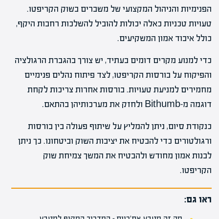
הפנימיות והניהול המקצועי של משברים בשוק הקריפטו.
טעויות טכניות כאלה יכולות להוביל להשלכות רחבות היקף,
כולל איבוד אמון המשקיעים.
כדי למנוע מקרים דומים בעתיד, יש צורך בהגברת הרגולציה
והפיקוח על בורסות הקריפטו, לצד פיתוח נהלים פנימיים
מחמירים למניעת טעויות. בורסות אחרות צריכות לקחת
דוגמה מ-Bithumb ולחזק את מערכותיהן בהתאם.
כנקודת סיום, ניתן להמליץ על שיתוף פעולה בין בורסות
ורגולטורים כדי להבטיח את יציבות השוק וביטחונו. כך ניתן
לבנות אמון מחודש ולהבטיח את המשך צמיחת שוק
הקריפטו.
ראו גם:
מה זה מטבע את'ריום – המדריך המקיף למטבע