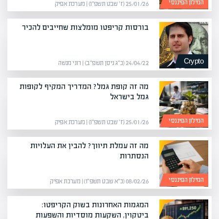
המילון הפיננסי
25/01/26 (ז׳ שבט תשפ״ו) | מערכת אפיק
בורסות קריפטו מומלצות שחייבים להכיר
Crypto
24/04/22 (כ״ג ניסן תשפ״ב) | רוני מנשה
מה זה קופת גמל? המדריך המקיף לקופות
גמל בישראל
המילון הפיננסי
25/01/26 (ז׳ שבט תשפ״ו) | מערכת אפיק
מה זה עמלת תיווך? להבין את העלויות
הנסתרות
המילון הפיננסי
08/02/26 (כ״א שבט תשפ״ו) | מערכת אפיק
המגמות האחרונות בשוק הקריפטו:
ביטקוין, השקעות מוסדיות והשפעות