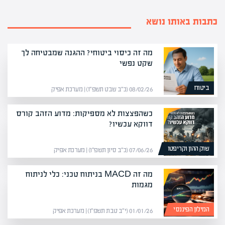
כתבות באותו נושא
מה זה כיסוי ביטוחי? ההגנה שמבטיחה לך
שקט נפשי
ביטוח
08/02/26 (כ״ב שבט תשפ״ו) | מערכת אפיק
כשהפצצות לא מספיקות: מדוע הזהב קורס
דווקא עכשיו?
שוק ההון וקריפטו
07/06/26 (כ״ב סיון תשפ״ו) | מערכת אפיק
מה זה MACD בניתוח טכני: כלי לניתוח
מגמות
המילון הפיננסי
01/01/26 (י״ב טבת תשפ״ו) | מערכת אפיק