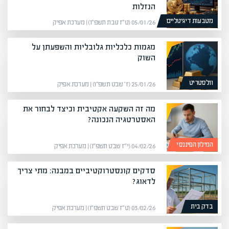
הנזלות
מטבעות דיגיטליים
05/01/26 (ט״ז טבת תשפ״ו) | מערכת אפיק
מגמות כלכליות גלובליות והשפעתן על
השוק
וולסטריט
25/01/26 (ז׳ שבט תשפ״ו) | מערכת אפיק
מה זה השקעה אקטיבית וכיצד לבחור את
האסטרטגיה הנכונה?
המילון הפיננסי
04/02/26 (י״ז שבט תשפ״ו) | מערכת אפיק
סדקים קונסטרוקטיביים במבנה: מתי צריך
לדאוג?
בדק בית
03/02/26 (ט״ז שבט תשפ״ו) | מערכת אפיק