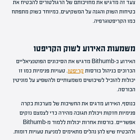
צעד זה מדגיש את מחויבותם של הרגולטורים להבטיח את
בטיחות השוק והגנה על המשקיעים, במיוחד בשוק מתפתח
כמו הקריפטוגרפיה.
משמעות האירוע לשוק הקריפטו
האירוע ב-Bithumb מדגיש את הסיכונים הפוטנציאליים
הכרוכים בניהול בורסות
קריפטו
. טעויות פנימיות כמו זו
יכולות להוביל לשיבושים משמעותיים ולהשפיע על מוניטין
הבורסה.
בנוסף, האירוע מדגים את החשיבות של מערכות בקרה
פנימיות חזקות ויכולת תגובה מהירה כדי לצמצם נזקים
אפשריים. בורסות אחרות יכולות ללמוד מ-Bithumb
ולהבטיח שיש להן נהלים מתאימים למניעת טעויות דומות.