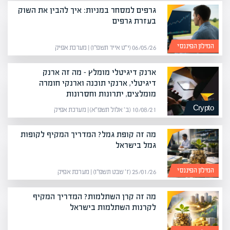
גרפים למסחר במניות: איך להבין את השוק
בעזרת גרפים
המילון הפיננסי
06/05/26 (י״ט אייר תשפ״ו) | מערכת אפיק
ארנק דיגיטלי מומלץ – מה זה ארנק
דיגיטלי, ארנקי תוכנה וארנקי חומרה
מומלצים, יתרונות וחסרונות
Crypto
10/08/21 (ב׳ אלול תשפ״א) | מערכת אפיק
מה זה קופת גמל? המדריך המקיף לקופות
גמל בישראל
המילון הפיננסי
25/01/26 (ז׳ שבט תשפ״ו) | מערכת אפיק
מה זה קרן השתלמות? המדריך המקיף
לקרנות השתלמות בישראל