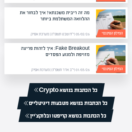
מה זה ריבית משכנתא? איך לבחור את
ההלוואה המשתלמת ביותר
המילון הפיננסי
05/02/26 (י״ח שבט תשפ״ו) | מערכת אפיק
Fake Breakout: איך לזהות פריצה
מזויפת ולמנוע הפסדים
המילון הפיננסי
01/03/26 (י״ב אדר תשפ״ו) | מערכת אפיק
כל הכתבות בנושא Crypto
כל הכתבות בנושא מטבעות דיגיטליים
כל הכתבות בנושא קריפטו ובלוקצ'יין