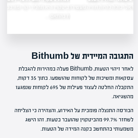
כריית ביטקוין היא תהליך יקר ומורכב, שמשתנה
חוויה מעשירה
תכופות בהתאם…
התגובה המיידית של Bithumb
לאחר זיהוי הטעות, Bithumb פעלה במהירות להגבלת
עסקאות ומשיכות של לקוחות שהושפעו. בתוך 35 דקות,
התקבלה החלטה לעצור פעילות של 695 לקוחות שנפגעו
מהשגיאה.
הבורסה התנצלה פומבית על האירוע, והצהירה כי הצליחה
לשחזר 99.7% מהביטקוין שהועבר בטעות. זהו הישג
משמעותי בהתחשב בקנה המידה של הטעות.