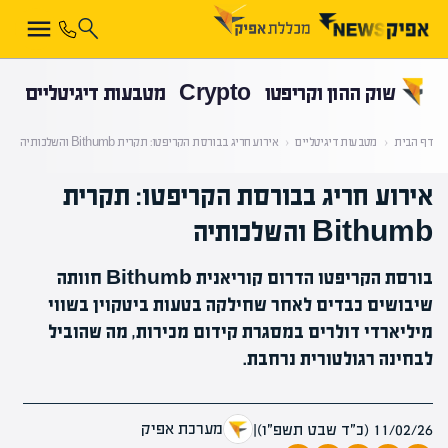
קראת 0% מתוך הכתבה
שוק ההון וקריפטו
Crypto
מטבעות דיגיטליים
דף הבית
‹
מטבעות דיגיטליים
‹
אירוע חריג בבורסת הקריפטו: תקרית Bithumb והשלכותיה
אירוע חריג בבורסת הקריפטו: תקרית
Bithumb והשלכותיה
בורסת הקריפטו הדרום קוריאנית Bithumb חוותה
שיבושים כבדים לאחר שחילקה בטעות ביטקוין בשווי
מיליארדי דולרים במסגרת קידום מכירות, מה שהוביל
לבחינה רגולטורית נרחבת.
מערכת אפיק
11/02/26 (כ״ד שבט תשפ״ו)
|