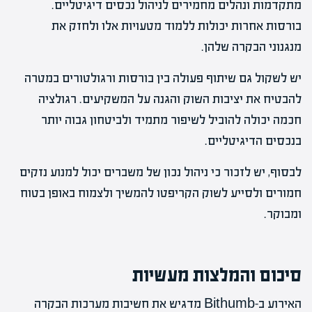
מתקדמות ונהלים מחמירים לניהול נכסים דיגיטליים.
בורסות אחרות יכולות ללמוד מטעויות אלו ולחזק את
מנגנוני הבקרה שלהן.
יש לשקול גם שיתוף פעולה בין בורסות ורגולטורים במטרה
להבטיח את יציבות השוק והגנה על המשקיעים. רגולציה
חכמה יכולה להוביל לשיפור מתמיד ולביטחון גבוה יותר
בנכסים הדיגיטליים.
לבסוף, יש לזכור כי ניהול נכון של משברים יכול למנוע נזקים
חמורים ולסייע לשוק הקריפטו להמשיך ולצמוח באופן בטוח
ומבוקר.
סיכום והמלצות מעשיות
האירוע ב-Bithumb מדגיש את חשיבות מערכות הבקרה