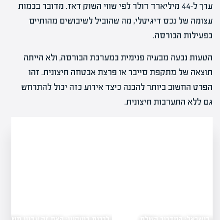
ערך ל-44 מיליארד דולר לפי שווי השוק דאז. מדובר בכמות
עצומה של נכס דיגיטלי, מה שהוביל לשיבושים מהותיים
בפעילות הבורסה.
הטעות נבעה מבעיה פנימית במערכת הבורסה, ולא הייתה
תוצאה של מתקפת סייבר או פרצת אבטחה חיצונית. זהו
הפרט החשוב ביותר להבנה כיצד אירוע כזה יכול להתרחש
גם ללא התערבות חיצונית.
כמה עולה לכרות ביטקוין: האם זה עדיין משתלם?
יך השלם