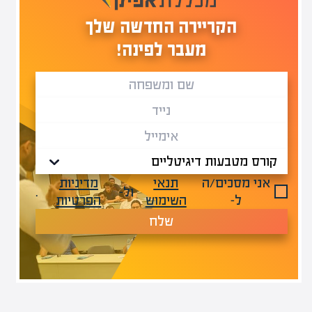
הקריירה החדשה שלך
מעבר לפינה!
אני מסכים/ה
תנאי
מדיניות
ול-
.
ל-
השימוש
הפרטיות
שלח