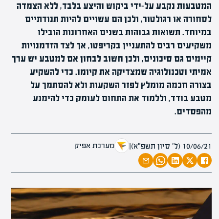
המטבעות נקבע על-ידי ביקוש והיצע בלבד, ללא הצמדה
לסחורה או רגולטור, ולכן הם עשויים להיות תנודתיים
במיוחד. תשואות גבוהות בשנים האחרונות הובילו
משקיעים רבים להתעניין בקריפטו, אך לצד הזדמנויות
קיימים גם סיכונים, ולכן חשוב לבחון אם למטבע יש ערך
אמיתי וטכנולוגיה שמצדיקה את קיומו. כדי להשקיע
בצורה חכמה מומלץ לפזר השקעות ולא להסתמך על
מטבע בודד, וללמוד את התחום לעומק כדי להימנע
מהפסדים.
מערכת אפיק
10/06/21 (ל׳ סיון תשפ״א)
|