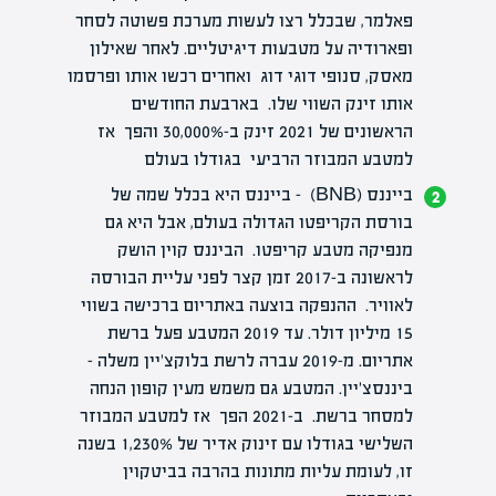
פאלמר, שבכלל רצו לעשות מערכת פשוטה לסחר
ופארודיה על מטבעות דיגיטליים. לאחר שאילון
מאסק, סנופי דוגי דוג ואחרים רכשו אותו ופרסמו
אותו זינק השווי שלו. בארבעת החודשים
הראשונים של 2021 זינק ב-30,000% והפך אז
למטבע המבוזר הרביעי בגודלו בעולם
בייננס (BNB) –
בייננס
היא בכלל שמה של
בורסת הקריפטו הגדולה בעולם, אבל היא גם
מנפיקה מטבע קריפטו. הביננס קוין הושק
לראשונה ב-2017 זמן קצר לפני עליית הבורסה
לאוויר. ההנפקה בוצעה באתריום ברכישה בשווי
15 מיליון דולר. עד 2019 המטבע פעל ברשת
אתריום. מ-2019 עברה לרשת בלוקצ'יין משלה –
ביננסצ'יין. המטבע גם משמש מעין קופון הנחה
למסחר ברשת. ב-2021 הפך אז למטבע המבוזר
השלישי בגודלו עם זינוק אדיר של 1,230% בשנה
זו, לעומת עליות מתונות בהרבה בביטקוין