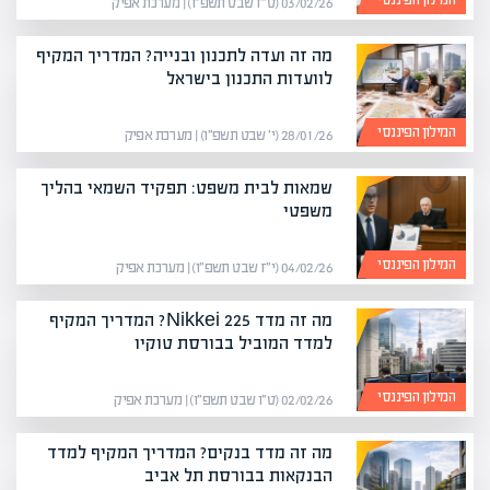
03/02/26 (ט״ז שבט תשפ״ו) | מערכת אפיק
מה זה ועדה לתכנון ובנייה? המדריך המקיף
לוועדות התכנון בישראל
המילון הפיננסי
28/01/26 (י׳ שבט תשפ״ו) | מערכת אפיק
שמאות לבית משפט: תפקיד השמאי בהליך
משפטי
המילון הפיננסי
04/02/26 (י״ז שבט תשפ״ו) | מערכת אפיק
מה זה מדד Nikkei 225? המדריך המקיף
למדד המוביל בבורסת טוקיו
המילון הפיננסי
02/02/26 (ט״ו שבט תשפ״ו) | מערכת אפיק
מה זה מדד בנקים? המדריך המקיף למדד
הבנקאות בבורסת תל אביב