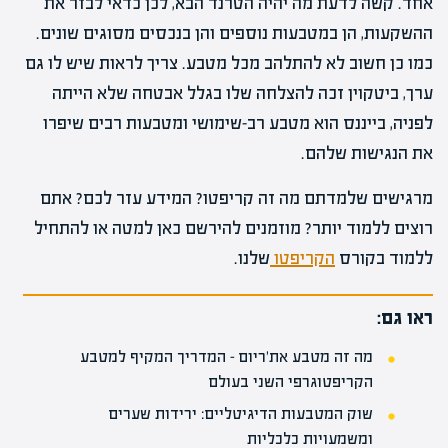
אחד. קשה לדעת מה יהיה הטרנד הבא, לכן כדאי לבזר את
ההשקעות, הן במטבעות נוספים והן בנכסים מסוגים שונים.
כמו כן חשוב לא להתלהב מכל מטבע. צריך לראות שיש לו גם
ערך, ביטקוין זכה להצלחה שלו בגלל אבטחה שלא הייתה
לפניה, בייננס הוא מטבע רב-שימושי ומטבעות רבים שיפרו
את הנגישות שלהם.
מרגישים שלמדתם מה זה קריפטו? המידע עזר לכם? אתם
רוצים ללמוד יותר? מוזמנים להירשם כאן למטה או להתחיל
ללמוד בקורס
הקריפטו
שלנו.
ראו גם:
מה זה מטבע את'ריום – המדריך המקיף למטבע
הקריפטוגרפי השני בעולם
שוק המטבעות הדיגיטליים: ירידות שערים
ומשמעויות כלכליות