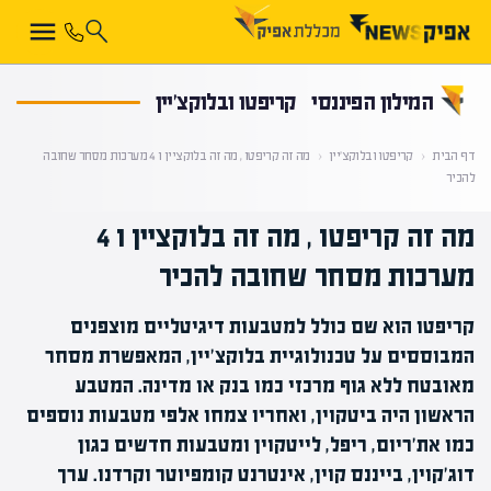
קראת 0% מתוך הכתבה
המילון הפיננסי
קריפטו ובלוקצ'יין
דף הבית
‹
קריפטו ובלוקצ'יין
‹
מה זה קריפטו , מה זה בלוקציין ו 4 מערכות מסחר שחובה
להכיר
מה זה קריפטו , מה זה בלוקציין ו 4
מערכות מסחר שחובה להכיר
קריפטו הוא שם כולל למטבעות דיגיטליים מוצפנים
המבוססים על טכנולוגיית בלוקצ'יין, המאפשרת מסחר
מאובטח ללא גוף מרכזי כמו בנק או מדינה. המטבע
הראשון היה ביטקוין, ואחריו צמחו אלפי מטבעות נוספים
כמו את'ריום, ריפל, לייטקוין ומטבעות חדשים כגון
דוג'קוין, בייננס קוין, אינטרנט קומפיוטר וקרדנו. ערך