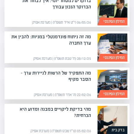
ברוקרים למסחר יומי: איך לבחור את
הברוקר הנכון עבורך
המילון הפיננסי
06/05/26 (י״ט אייר תשפ״ו) | מערכת אפיק
מה זה ניתוח פונדמנטלי במניות: להבין את
ערך החברה
המילון הפיננסי
28/12/25 (ח׳ טבת תשפ״ו) | מערכת אפיק
מה התפקיד של הרשות לניירות ערך –
הסבר מקיף
המילון הפיננסי
22/02/26 (ה׳ אדר תשפ״ו) | מערכת אפיק
מהי בדיקת ליקויים במבנה ומדוע היא
הכרחית?
בדק בית
03/02/26 (ט״ז שבט תשפ״ו) | מערכת אפיק