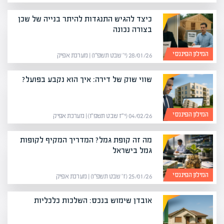
כיצד להגיש התנגדות להיתר בנייה של שכן
בצורה נכונה
המילון הפיננסי
28/01/26 (י׳ שבט תשפ״ו) | מערכת אפיק
שווי שוק של דירה: איך הוא נקבע בפועל?
המילון הפיננסי
04/02/26 (י״ז שבט תשפ״ו) | מערכת אפיק
מה זה קופת גמל? המדריך המקיף לקופות
גמל בישראל
המילון הפיננסי
25/01/26 (ז׳ שבט תשפ״ו) | מערכת אפיק
אובדן שימוש בנכס: השלכות כלכליות