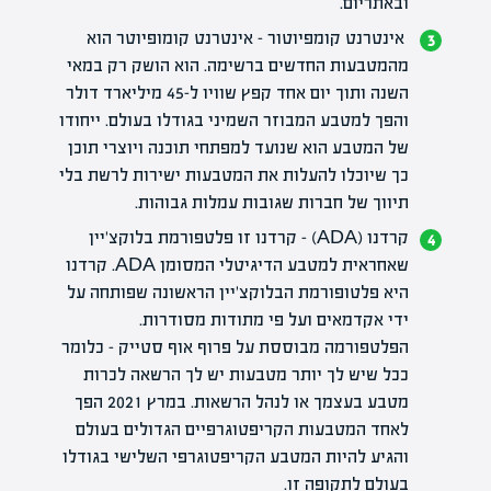
ובאתריום.
אינטרנט קומפיוטור – אינטרנט קומופיוטר הוא
מהמטבעות החדשים ברשימה. הוא הושק רק במאי
השנה ותוך יום אחד קפץ שוויו ל-45 מיליארד דולר
והפך למטבע המבוזר השמיני בגודלו בעולם. ייחודו
של המטבע הוא שנועד למפתחי תוכנה ויוצרי תוכן
כך שיוכלו להעלות את המטבעות ישירות לרשת בלי
תיווך של חברות שגובות עמלות גבוהות.
קרדנו (ADA) –
קרדנו
זו פלטפורמת בלוקצ'יין
שאחראית למטבע הדיגיטלי המסומן ADA. קרדנו
היא פלטופורמת הבלוקצ'יין הראשונה שפותחה על
ידי אקדמאים ועל פי מתודות מסודרות.
הפלטפורמה מבוססת על פרוף אוף סטייק – כלומר
ככל שיש לך יותר מטבעות יש לך הרשאה לכרות
מטבע בעצמך או לנהל הרשאות. במרץ 2021 הפך
לאחד המטבעות הקריפטוגרפיים הגדולים בעולם
והגיע להיות המטבע הקריפטוגרפי השלישי בגודלו
בעולם לתקופה זו.