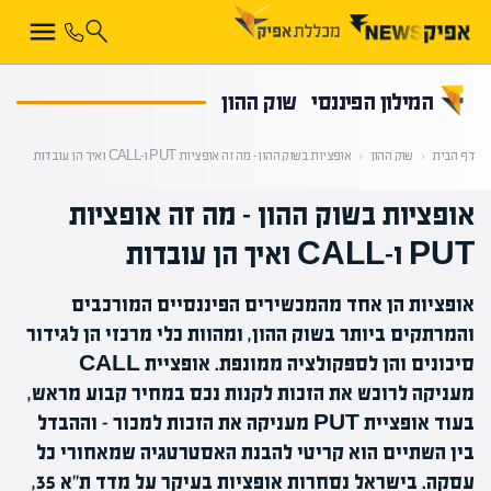
קראת 0% מתוך הכתבה
המילון הפיננסי
שוק ההון
דף הבית
‹
שוק ההון
‹
אופציות בשוק ההון – מה זה אופציות PUT ו-CALL ואיך הן עובדות
אופציות בשוק ההון – מה זה אופציות
PUT ו-CALL ואיך הן עובדות
אופציות הן אחד מהמכשירים הפיננסיים המורכבים
והמרתקים ביותר בשוק ההון, ומהוות כלי מרכזי הן לגידור
סיכונים והן לספקולציה ממונפת. אופציית CALL
מעניקה לרוכש את הזכות לקנות נכס במחיר קבוע מראש,
בעוד אופציית PUT מעניקה את הזכות למכור – וההבדל
בין השתיים הוא קריטי להבנת האסטרטגיה שמאחורי כל
עסקה. בישראל נסחרות אופציות בעיקר על מדד ת"א 35,