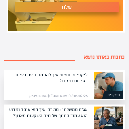
שלח
כתבות באותו נושא
ליקויי מרתפים: איך להתמודד עם בעיות
רטיבות וניקוז?
בדק בית
03/02/26 (ט״ז שבט תשפ״ו) | מערכת אפיק
אג"ח ממשלתי : מה זה, איך הוא עובד ומדוע
הוא עמוד התווך של תיק השקעות מאוזן?