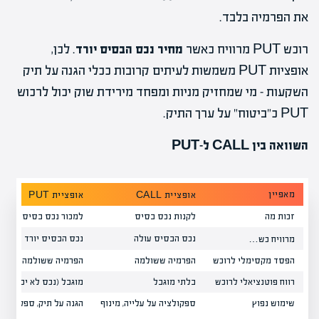
את הפרמיה בלבד.
רוכש PUT מרוויח כאשר
מחיר נכס הבסיס יורד
. לכן,
אופציות PUT משמשות לעיתים קרובות ככלי הגנה על תיק
השקעות – מי שמחזיק מניות ומפחד מירידת שוק יכול לרכוש
PUT כ"ביטוח" על ערך התיק.
השוואה בין CALL ל-PUT
מאפיין
אופציית CALL
אופציית PUT
זכות מה
לקנות נכס בסיס
למכור נכס בסיס
נכס הבסיס עולה
נכס הבסיס יורד
מרוויח כש…
הפסד מקסימלי לרוכש
הפרמיה ששולמה
הפרמיה ששולמה
רווח פוטנציאלי לרוכש
בלתי מוגבל
מוגבל (נכס לא יכול ל
שימוש נפוץ
ספקולציה על עלייה, מינוף
הגנה על תיק, ספקולציה