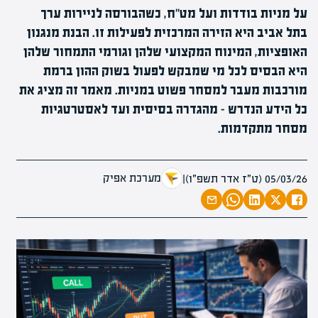
על מניות בודדות ועל מט"ח, כשהבורסה לניירות ערך
בתל אביב היא הזירה המרכזית לפעילות זו. הבנת מנגנון
האופציות, המינוח המקצועי שלהן וגורמי התמחור שלהן
היא הבסיס לכל מי שמבקש לפעול בשוק ההון ברמת
מורכבות מעבר למסחר פשוט במניות. מאמר זה מציג את
כל הידע הנדרש – מהגדרה בסיסית ועד לאסטרטגיות
מסחר מתקדמות.
מערכת אפיק
05/03/26 (ט״ז אדר תשפ״ו)
|