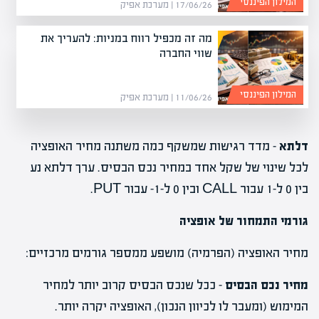
המילון הפיננסי
17/06/26 | מערכת אפיק
מה זה מכפיל רווח במניות: להעריך את
שווי החברה
המילון הפיננסי
11/06/26 | מערכת אפיק
דלתא
– מדד רגישות שמשקף כמה משתנה מחיר האופציה
לכל שינוי של שקל אחד במחיר נכס הבסיס. ערך דלתא נע
בין 0 ל-1 עבור CALL ובין 0 ל-1- עבור PUT.
גורמי התמחור של אופציה
מחיר האופציה (הפרמיה) מושפע ממספר גורמים מרכזיים:
מחיר נכס הבסיס
– ככל שנכס הבסיס קרוב יותר למחיר
המימוש (ומעבר לו לכיוון הנכון), האופציה יקרה יותר.