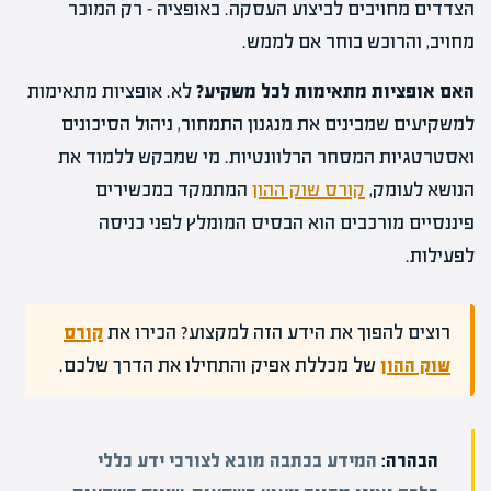
הצדדים מחויבים לביצוע העסקה. באופציה – רק המוכר
מחויב, והרוכש בוחר אם לממש.
האם אופציות מתאימות לכל משקיע?
לא. אופציות מתאימות
למשקיעים שמבינים את מנגנון התמחור, ניהול הסיכונים
ואסטרטגיות המסחר הרלוונטיות. מי שמבקש ללמוד את
הנושא לעומק,
קורס שוק ההון
המתמקד במכשירים
פיננסיים מורכבים הוא הבסיס המומלץ לפני כניסה
לפעילות.
רוצים להפוך את הידע הזה למקצוע? הכירו את
קורס
שוק ההון
של מכללת אפיק והתחילו את הדרך שלכם.
הבהרה:
המידע בכתבה מובא לצורכי ידע כללי