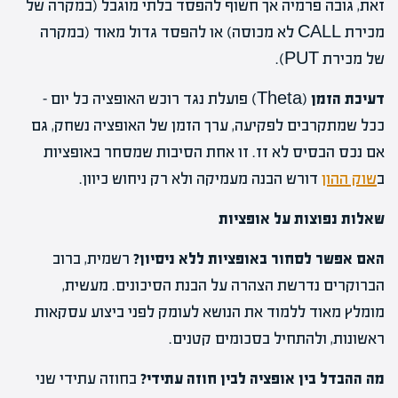
זאת, גובה פרמיה אך חשוף להפסד בלתי מוגבל (במקרה של
מכירת CALL לא מכוסה) או להפסד גדול מאוד (במקרה
של מכירת PUT).
דעיכת הזמן
(Theta) פועלת נגד רוכש האופציה כל יום –
ככל שמתקרבים לפקיעה, ערך הזמן של האופציה נשחק, גם
אם נכס הבסיס לא זז. זו אחת הסיבות שמסחר באופציות
ב
שוק ההון
דורש הבנה מעמיקה ולא רק ניחוש כיוון.
שאלות נפוצות על אופציות
האם אפשר לסחור באופציות ללא ניסיון?
רשמית, ברוב
הברוקרים נדרשת הצהרה על הבנת הסיכונים. מעשית,
מומלץ מאוד ללמוד את הנושא לעומק לפני ביצוע עסקאות
ראשונות, ולהתחיל בסכומים קטנים.
מה ההבדל בין אופציה לבין חוזה עתידי?
בחוזה עתידי שני