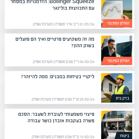
Bollinger Squeeze: הזדמנויות במסחר
עם התכווצות בולינגר
המילון הפיננסי
01/03/26 (י״ב אדר תשפ״ו) | מערכת אפיק
מה זה משקיעים פרטיים ואיך הם פועלים
בשוק ההון?
המילון הפיננסי
04/02/26 (י״ז שבט תשפ״ו) | מערכת אפיק
ליקויי בטיחות במבנים: ממה להיזהר?
בדק בית
03/02/26 (ט״ז שבט תשפ״ו) | מערכת אפיק
פיצוי משמעותי לעובדת לשעבר: הסכם
פשרה בעקבות אובדן כושר עבודה
ביטוח
15/02/26 (כ״ח שבט תשפ״ו) | מערכת אפיק