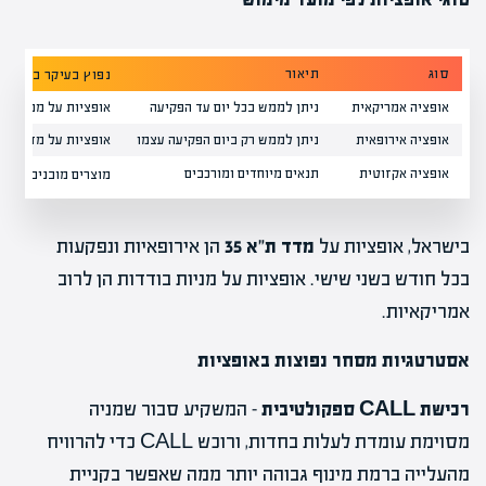
סוג
תיאור
נפוץ בעיקר ב…
אופציה אמריקאית
ניתן לממש בכל יום עד הפקיעה
אופציות על מניות בו
אופציה אירופאית
ניתן לממש רק ביום הפקיעה עצמו
אופציות על מדדים, או
אופציה אקזוטית
תנאים מיוחדים ומורכבים
מוצרים מובנים, שוק OTC
בישראל, אופציות על
מדד ת"א 35
הן אירופאיות ונפקעות
בכל חודש בשני שישי. אופציות על מניות בודדות הן לרוב
אמריקאיות.
אסטרטגיות מסחר נפוצות באופציות
רכישת CALL ספקולטיבית
– המשקיע סבור שמניה
מסוימת עומדת לעלות בחדות, ורוכש CALL כדי להרוויח
מהעלייה ברמת מינוף גבוהה יותר ממה שאפשר בקניית