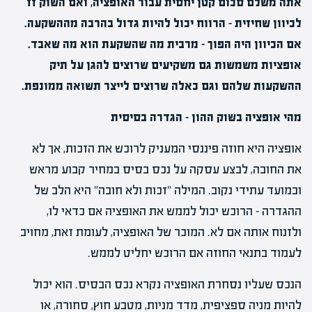
אתה משלם סכום קטן יחסית עבור האופציה, ואם השוק זז
לכיוון שחיזית – הרווח יכול להיות גדול בהרבה מההשקעה.
אם הכיוון היה הפוך – מרבית מה שהשקעת הוא מה שאבד.
אופציות משמשות גם משקיעים שרוצים להגן על תיק
ההשקעות שלהם וגם כאלה שרוצים לייצר תשואה ממונפת.
מהי אופציה בשוק ההון – הגדרה בסיסית
אופציה היא חוזה פיננסי המעניק לרוכש את הזכות, אך לא
את החובה, לבצע עסקה על נכס בסיס במחיר קבוע מראש
ובמועד עתידי נקוב. המילה "זכות ולא חובה" היא הלב של
ההגדרה – הרוכש יכול לממש את האופציה אם כדאי לו,
ולזנוח אותה אם לא. המוכר של האופציה, לעומת זאת, מחויב
לעמוד בתנאי החוזה אם הרוכש יחליט לממש.
הנכס שעליו נסחרת האופציה נקרא נכס הבסיס. הוא יכול
להיות מניה ספציפית, מדד מניות, מטבע חוץ, סחורה, או