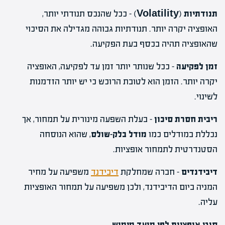
תנודתיות
(
Volatility
) – ככל שהנכס תנודתי יותר,
האופציה יקרה יותר. תנודתיות גבוהה מגדילה את הסיכוי
שהאופציה תהיה בכסף בעת הפקיעה.
זמן לפקיעה
– ככל שנותר יותר זמן עד לפקיעה, האופציה
יקרה יותר. הזמן הוא לטובת הרוכש כי יש יותר הזדמנות
לשינוי.
ריבית חסרת סיכון
– בעלת השפעה מינורית על תמחור, אך
נכללת במודלים כמו
מודל בלק-שולס
, שהוא הנוסחה
הסטנדרטית לתמחור אופציות.
דיבידנדים
– חברה שמחלקת
דיבידנד
משפיעה על מחיר
המניה ביום הדיבידנד, ולכן משפיעה על תמחור האופציות
עליה.
סוגי אופציות לפי מועד מימוש