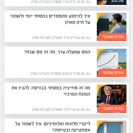
שוק ההון
18/03/26 (כ״ט אדר תשפ״ו) | מערכת אפיק
איך להימנע מהפסדים במסחר יומי ולשמור
על תיק מאוזן
המילון הפיננסי
06/05/26 (י״ט אייר תשפ״ו) | מערכת אפיק
המס שמעלה ערך: מה זה מס שבח?
המילון הפיננסי
08/02/26 (כ״א שבט תשפ״ו) | מערכת אפיק
מה זה פוזיציה במסחר בבורסה: להבין את
המונח המרכזי
המילון הפיננסי
02/05/26 (ט״ו אייר תשפ״ו) | מערכת אפיק
ליקויי חלונות ואלומיניום: איך לשמור על
אסתטיקה ובטיחות?