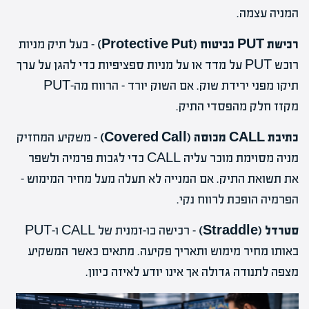
המניה עצמה.
רכישת PUT כביטוח (Protective Put)
– בעל תיק מניות
רוכש PUT על מדד או על מניות ספציפיות כדי להגן על ערך
תיקו מפני ירידת שוק. אם השוק יורד – הרווח מה-PUT
מקזז חלק מהפסדי התיק.
כתיבת CALL מכוסה (Covered Call)
– משקיע המחזיק
מניה מסוימת מוכר עליה CALL כדי לגבות פרמיה ולשפר
את תשואת התיק. אם המנייה לא תעלה מעל מחיר המימוש –
הפרמיה הופכת לרווח נקי.
סטרדל (Straddle)
– רכישה בו-זמנית של CALL ו-PUT
באותו מחיר מימוש ותאריך פקיעה. מתאים כאשר המשקיע
מצפה לתנודה גדולה אך אינו יודע לאיזה כיוון.