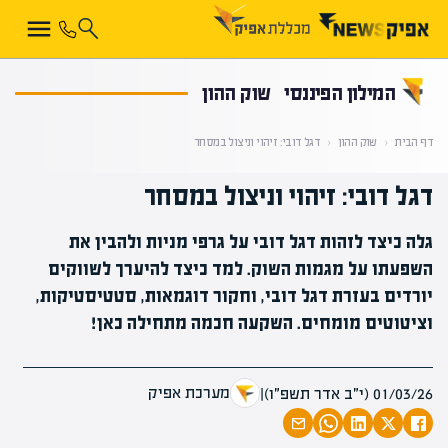
קראת 0% מתוך הכתבה
המילון הפיננסי
שוק ההון
דף הבית
‹
שוק ההון
‹
דגל דובי: זיהוי וניצול במסחר
דגל דובי: זיהוי וניצול במסחר
גלה כיצד לזהות דגל דובי על גרפי מניות ולהבין את
השפעתו על מגמות השוק. למד כיצד להיערך לשווקים
יורדים בעזרת דגל דובי, וחקור דוגמאות, סטטיסטיקות,
וציטוטים מומחים. השקעה חכמה מתחילה כאן!
מערכת אפיק
01/03/26 (י״ב אדר תשפ״ו)
|