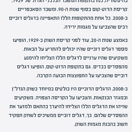
בהיסטוריה, כמו בתקופת המשבר הכלכלי הגדול של 1929,
קריסת הדוט-קום בסוף שנות ה-90, ומשבר הסאבפריים
ב-2008. כל אחת מהתקופות הללו התאפיינה בדגלים דוביים
רבים שהצביעו על מגמות ירידה.
באמצע שנות ה-20, עוד לפני קריסת השוק ב-1929, הופיעו
מספר דגלים דוביים שהיו יכולים להתריע על הבאות.
משקיעים שהיו ערניים לדגלים הללו הצליחו להימנע
מהפסדים כבדים. גם בתקופת הדוט-קום, הופיעו דגלים
דוביים שהצביעו על התפוצצות הבועה הקרבה.
ב-2008, הדגלים הדוביים היו בולטים במיוחד בשוק הנדל"ן
ובמגזר הבנקאות, והצביעו על הקריסה הצפויה. משקיעים
שזיהו את הדגלים הללו הצליחו להיערך בהתאם ולמזער את
ההפסדים שלהם. כך, דגלים דוביים ממשיכים לשחק תפקיד
חשוב בהבנת מגמות השוק.