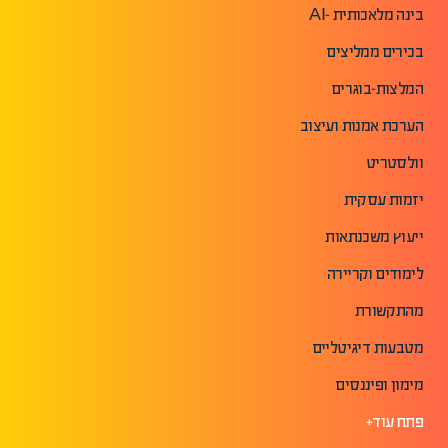
בינה מלאכותית -AI
בכירים ממליצים
המלצות-בוגרים
הערכת אמנות ועיצוב
וולסטריט
יזמות עסקית
ייעוץ משכנתאות
לימודים וקריירה
מהתקשורת
מטבעות דיגיטליים
מימון ופיננסים
פתח עוד+