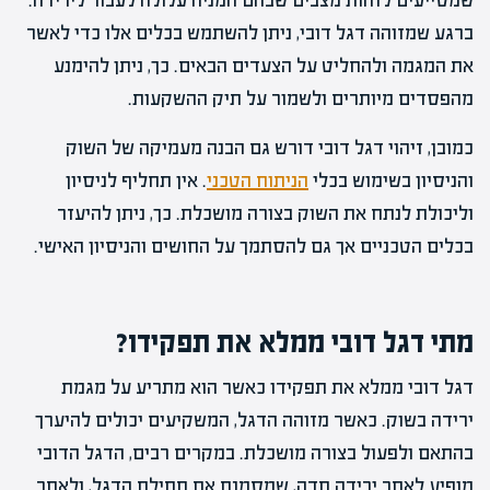
שמסייעים לזהות מצבים שבהם המניה עלולה לעבור לירידה.
ברגע שמזוהה דגל דובי, ניתן להשתמש בכלים אלו כדי לאשר
את המגמה ולהחליט על הצעדים הבאים. כך, ניתן להימנע
מהפסדים מיותרים ולשמור על תיק ההשקעות.
כמובן, זיהוי דגל דובי דורש גם הבנה מעמיקה של השוק
והניסיון בשימוש בכלי
הניתוח הטכני
. אין תחליף לניסיון
וליכולת לנתח את השוק בצורה מושכלת. כך, ניתן להיעזר
בכלים הטכניים אך גם להסתמך על החושים והניסיון האישי.
מתי דגל דובי ממלא את תפקידו?
דגל דובי ממלא את תפקידו כאשר הוא מתריע על מגמת
ירידה בשוק. כאשר מזוהה הדגל, המשקיעים יכולים להיערך
בהתאם ולפעול בצורה מושכלת. במקרים רבים, הדגל הדובי
מופיע לאחר ירידה חדה, שמסמנת את תחילת הדגל, ולאחר