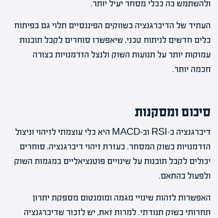
ולהשתמש בה ככלי מסחר יעיל יותר.
העתיד של הדיברגנציה בשווקים הפיננסיים תלוי גם בפיתוח
כלים חדשים לניתוח טכני, שיאפשרו סוחרים לקבל תובנות
עמוקות יותר על תנועות השוק ולנצל הזדמנויות בצורה
חכמה יותר.
סיכום ומסקנות
דיברגנציה ב-RSI וב-MACD היא כלי עוצמתי לזיהוי וניצול
הזדמנויות בשוק המסחר. בעזרת זיהוי דיברגנציה, סוחרים
יכולים לקבל תובנות על שינויים פוטנציאליים במגמות השוק
ולפעול בהתאם.
האפשרות לזהות שינויי מגמה ומומנטום מספקת יתרון
תחרותי בשוק תנודתי. למרות זאת, יש לזכור שדיברגנציה