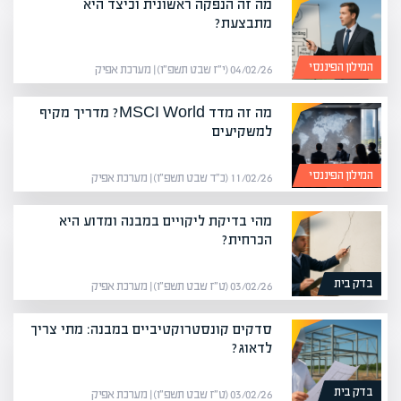
מה זה הנפקה ראשונית וכיצד היא
מתבצעת?
המילון הפיננסי
04/02/26 (י״ז שבט תשפ״ו) | מערכת אפיק
מה זה מדד MSCI World? מדריך מקיף
למשקיעים
המילון הפיננסי
11/02/26 (כ״ד שבט תשפ״ו) | מערכת אפיק
מהי בדיקת ליקויים במבנה ומדוע היא
הכרחית?
בדק בית
03/02/26 (ט״ז שבט תשפ״ו) | מערכת אפיק
סדקים קונסטרוקטיביים במבנה: מתי צריך
לדאוג?
בדק בית
03/02/26 (ט״ז שבט תשפ״ו) | מערכת אפיק