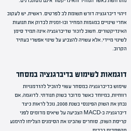
מתרחשת כאשר המחיר והאינדיקטור אינם מסונכרנים.
זיהוי דיברגנציה דורש תשומת לב לפרטים. ראשית, יש לעקוב
אחרי שינויים במגמות המחיר ובו-זמנית לבדוק את תנועות
האינדיקטורים. חשוב לזכור שדיברגנציה אינה תמיד סימן
לשינוי מיידי, אלא עשויה להצביע על שינוי אפשרי בעתיד
הקרוב.
דוגמאות לשימוש בדיברגנציה במסחר
שימוש בדיברגנציה במסחר עשוי להוביל להזדמנויות
רווחיות, במיוחד כאשר מדובר בשוק תנודתי. לדוגמה, אם
נבחן את השוק הפיננסי בשנת 2008, נוכל לראות כיצד
דיברגנציה ב-MACD הצביעה על שיאים מדומים לפני
קריסת השוק. סוחרים שהבינו את הסימנים הצליחו להימנע
מהפסדים כבדים.