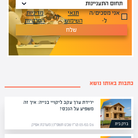
אני מסכים/ה
תנאי
מדיניות
ול-
.
ל-
השימוש
הפרטיות
שלח
כתבות באותו נושא
ירידת ערך עקב ליקויי בנייה: איך זה
משפיע על הנכס?
בדק בית
03/02/26 (ט״ז שבט תשפ״ו) | מערכת אפיק