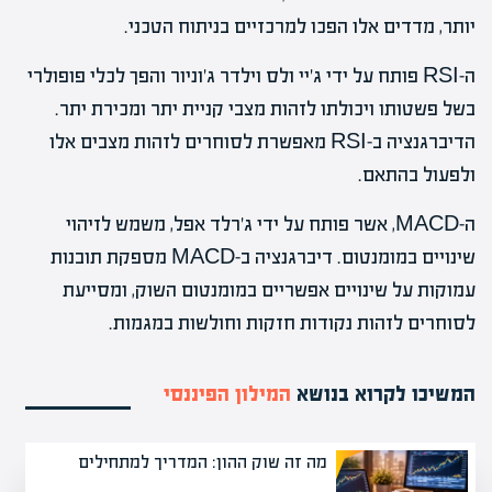
יותר, מדדים אלו הפכו למרכזיים בניתוח הטכני.
ה-RSI פותח על ידי ג'יי ולס וילדר ג'וניור והפך לכלי פופולרי
בשל פשטותו ויכולתו לזהות מצבי קניית יתר ומכירת יתר.
הדיברגנציה ב-RSI מאפשרת לסוחרים לזהות מצבים אלו
ולפעול בהתאם.
ה-MACD, אשר פותח על ידי ג'רלד אפל, משמש לזיהוי
שינויים במומנטום. דיברגנציה ב-MACD מספקת תובנות
עמוקות על שינויים אפשריים במומנטום השוק, ומסייעת
לסוחרים לזהות נקודות חזקות וחולשות במגמות.
המשיכו לקרוא בנושא
המילון הפיננסי
מה זה שוק ההון: המדריך למתחילים