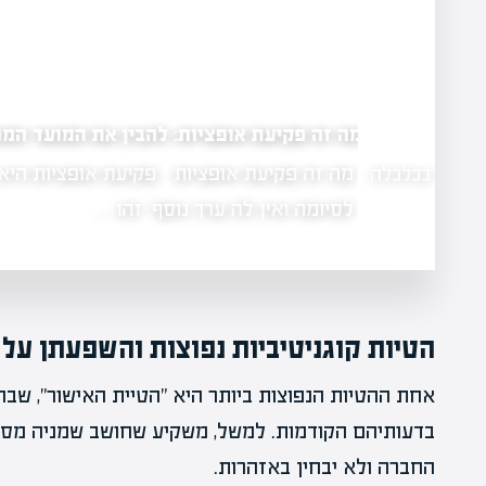
מה זה פקיעת אופציות: להבין את המועד המכריע
מה זה פקיעת אופציות - פקיעת אופציות היא הרגע
 בכלכלה
לסיומה ואין לה ערך נוסף. זהו…
הטיות קוגניטיביות נפוצות והשפעתן על
אחת ההטיות הנפוצות ביותר היא "הטיית האישור", שב
בדעותיהם הקודמות. למשל, משקיע שחושב שמניה מסוי
החברה ולא יבחין באזהרות.