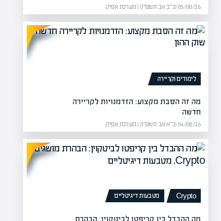
05/08/26 (כ״ב אב תשפ״ו) | מערכת אפיק
 בהשקעות
מה זה מכפ
 חוזים מעניינים שמעניקים את
מה
לימודים וקריירה
לה
מה זה הסבת מקצוע: הזדמנויות לקריירה
חדשה
04/08/26 (כ״א אב תשפ״ו) | מערכת אפיק
מטבעות דיגיטליים
Crypto
מה ההבדל בין קריפטו לביטקוין: הבהרת