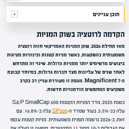
תוכן עניינים
הקדמה לרוטציה בשוק המניות
מאז תחילת 2026, שוק המניות האמריקאי חווה רוטציה
משמעותית בהשקעות, כאשר מניות קטנות ובינוניות מציגות
ביצועים מרשימים יותר ממניות גדולות. שינוי זה מתרחש
לאחר שנים של עליונות מצד חברות גדולות, במיוחד קבוצת
ה-Magnificent 7. מגמה זו מעוררת עניין רב בקרב
משקיעים המחפשים הזדמנויות חדשות.
בשנת 2025, מדד המניות הקטנות S&P SmallCap 600
עלה בכ-5.5%, בעוד שמדד ה-
SP500
עלה ב-16.8%. עם
זאת, ב-2026 נרשמה תפנית משמעותית. מניות קטנות עקפו
את הגדולות ב-10 מתוך 11 הסקטורים. תופעה זו מעלה את