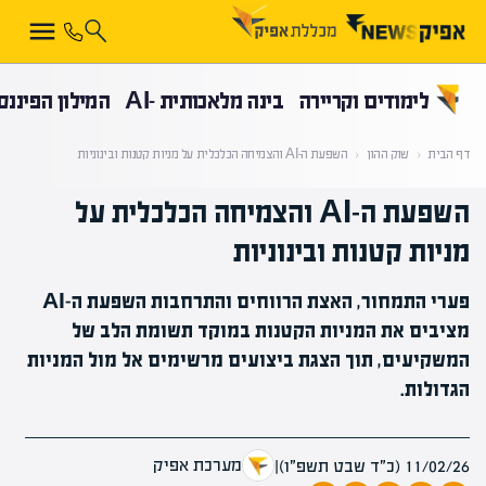
קראת 0% מתוך הכתבה
לימודים וקריירה
בינה מלאכותית -AI
המילון הפיננס
דף הבית
‹
שוק ההון
‹
השפעת ה-AI והצמיחה הכלכלית על מניות קטנות ובינוניות
השפעת ה-AI והצמיחה הכלכלית על
מניות קטנות ובינוניות
פערי התמחור, האצת הרווחים והתרחבות השפעת ה-AI
מציבים את המניות הקטנות במוקד תשומת הלב של
המשקיעים, תוך הצגת ביצועים מרשימים אל מול המניות
הגדולות.
מערכת אפיק
11/02/26 (כ״ד שבט תשפ״ו)
|