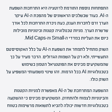
התפתחות נוספת התורמת לרוטציה היא התרחבות השפעת
ה-AI. בעוד שבשלבים הראשונים של מהפכת ה-AI עיקר
הערך זרם לחברות הענק, כעת ניכרת התרחבות לכל אורך
שרשרת הערך. מניות טכנולוגיה קטנות ובינוניות מובילות
כיום את העליות במדדי ה-Small וה-Mid Caps.
השוק מתחיל לתמחר את השפעת ה-AI על כלל האקוסיסטם
התעשייתי, ולא רק על השמות הגדולים. הדבר מעיד על כך
שהמשקיעים מבינים את הפוטנציאל הטמון בשימוש
בטכנולוגיות AI בכל הרמות. זהו שינוי משמעותי המשפיע על
השוק כולו.
ההשפעה המתרחבת של ה-AI מאפשרת למניות הקטנות
והבינוניות לצמוח ולהתחזק. המשקיעים מבינים כי ההשקעה
בטכנולוגיות חדשות יכולה להביא לתשואות מרשימות בטווח