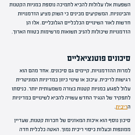
השפעות אלו עלולות להביא לתמיכה נוספת במניות הקטנות
והבינוניות. המשקיעים מבינים כי השוק מציע הזדמנויות
חדשות לאור השינויים הכלכליים הגלובליים. אלו הן
הזדמנויות שיכולות להניב תשואות מרשימות בטווח הארוך.
סיכונים פוטנציאליים
למרות ההזדמנויות, קיימים גם סיכונים. אחד מהם הוא
רגישות לריבית. עיכוב או שינוי כיוון במדיניות המוניטרית
עלול לפגוע במניות קטנות בצורה משמעותית יותר. כניסתו
לתפקיד של הנגיד החדש עשויה להביא לשינויים במדיניות
ה
ריבית
.
סיכון נוסף הוא איכות המאזנים של חברות קטנות, שעדיין
ממונפות ובעלות כיסוי ריבית נמוך. האטה כלכלית חדה