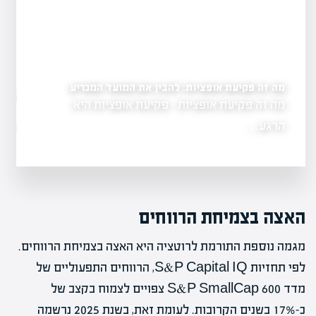
מה זה פקיעת אופציות: להבין את המועד המכריע
ים
מה זה אופציות בשוק הה
מה זה פקיעת אופציות - פקיעת אופציות היא
גשת, המהווה
בהשקעות
הרגע…
מה זה אופציות ב
האצה בצמיחת הרווחים
מגמה נוספת התורמת לרוטציה היא האצה בצמיחת הרווחים.
לפי תחזיות S&P Capital IQ, הרווחים התפעוליים של
מדד S&P SmallCap 600 צפויים לצמוח בקצב של
כ-17% בשנים הקרובות. לעומת זאת, בשנת 2025 נרשמה