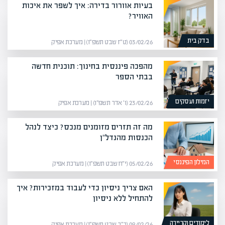
בעיות אוורור בדירה: איך לשפר את איכות
האוויר?
בדק בית
03/02/26 (ט״ז שבט תשפ״ו) | מערכת אפיק
מהפכה פיננסית בחינוך: תוכנית חדשה
בבתי הספר
יזמות ועסקים
23/02/26 (ו׳ אדר תשפ״ו) | מערכת אפיק
מה זה תזרים מזומנים מנכס? כיצד לנהל
הכנסות מהנדל"ן
המילון הפיננסי
05/02/26 (י״ח שבט תשפ״ו) | מערכת אפיק
האם צריך ניסיון כדי לעבוד במזכירות? איך
להתחיל ללא ניסיון
לימודים וקריירה
09/02/26 (כ״ב שבט תשפ״ו) | מערכת אפיק