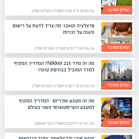
המילון הפיננסי
08/02/26 (כ״א שבט תשפ״ו) | מערכת אפיק
פרצלציה וטאבו: מה צריך לדעת על רישום
והגנה על זכויות
המילון הפיננסי
02/06/26 (י״ז סיון תשפ״ו) | מערכת אפיק
מה זה מדד Nikkei 225? המדריך המקיף
למדד המוביל בבורסת טוקיו
המילון הפיננסי
02/02/26 (ט״ו שבט תשפ״ו) | מערכת אפיק
מה זה מטבע את'ריום – המדריך המקיף
למטבע הקריפטוגרפי השני בעולם
המילון הפיננסי
07/01/26 (י״ח טבת תשפ״ו) | אלי קאופמן
מיזוג פיבי והבינלאומי: עתיד הבנקאות