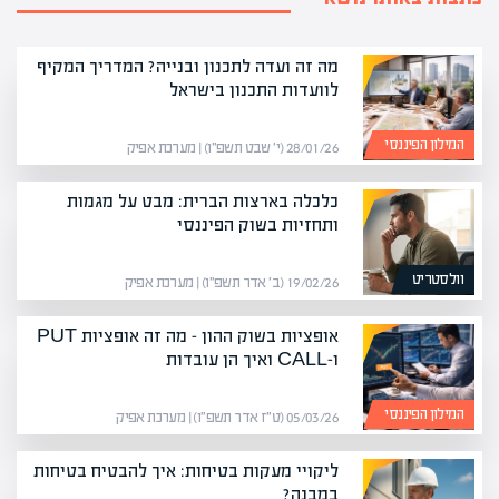
מה זה ועדה לתכנון ובנייה? המדריך המקיף
לוועדות התכנון בישראל
המילון הפיננסי
28/01/26 (י׳ שבט תשפ״ו) | מערכת אפיק
כלכלה בארצות הברית: מבט על מגמות
ותחזיות בשוק הפיננסי
וולסטריט
19/02/26 (ב׳ אדר תשפ״ו) | מערכת אפיק
אופציות בשוק ההון – מה זה אופציות PUT
ו-CALL ואיך הן עובדות
המילון הפיננסי
05/03/26 (ט״ז אדר תשפ״ו) | מערכת אפיק
ליקויי מעקות בטיחות: איך להבטיח בטיחות
במבנה?