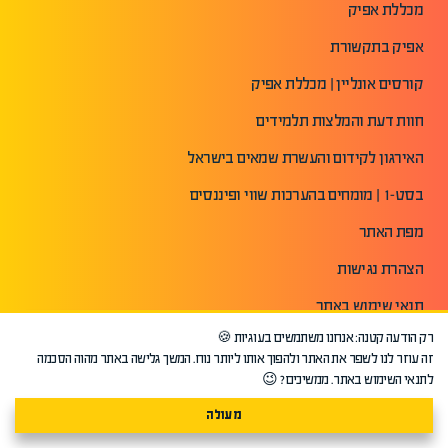
מכללת אפיק
אפיק בתקשורת
קורסים אונליין | מכללת אפיק
חוות דעת והמלצות תלמידים
האירגון לקידום והעשרת שמאים בישראל
בסט-1 | מומחים בהערכות שווי ופיננסים
מפת האתר
הצהרת נגישות
תנאי שימוש באתר
רק הודעה קטנה: אנחנו משתמשים בעוגיות 🍪
מדיניות פרטיות
זה עוזר לנו לשפר את האתר ולהפוך אותו ליותר נוח. המשך גלישה באתר מהוה הסכמה
לתנאי השימוש באתר. ממשיכים? 😉
מעולה