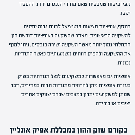
מעין ביטוח שמבטיח שאם מחירי הנכסים ירדו, ההפסד
יקטן.
בנוסף, אופציות מציעות פוטנציאל לרווח גבוה יחסית
להשקעה הראשונית. מאחר שהשקעה באופציות דורשת הון
התחלתי נמוך יותר מאשר השקעה ישירה בנכסים, ניתן למנף
את ההשקעה ולהפיק רווחים משמעותיים כאשר התחזיות
נכונות.
אופציות גם מאפשרות למשקיעים לנצל תנודתיות בשוק.
בעזרת אופציות ניתן להרוויח מתנודות חדות במחירים, דבר
שנותן למשקיעים יתרון במצבים שבהם שווקים אחרים
יציבים או בירידה.
בקורס שוק ההון
במכללת אפיק אונליין