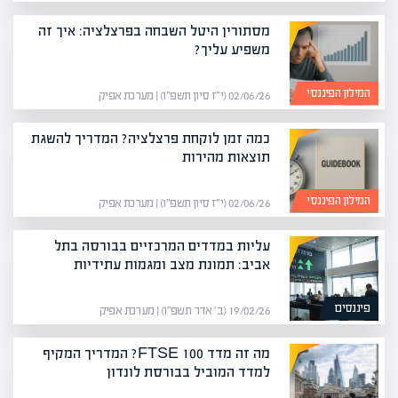
מסתורין היטל השבחה בפרצלציה: איך זה
משפיע עליך?
המילון הפיננסי
02/06/26 (י״ז סיון תשפ״ו) | מערכת אפיק
כמה זמן לוקחת פרצלציה? המדריך להשגת
תוצאות מהירות
המילון הפיננסי
02/06/26 (י״ז סיון תשפ״ו) | מערכת אפיק
עליות במדדים המרכזיים בבורסה בתל
אביב: תמונת מצב ומגמות עתידיות
פיננסים
19/02/26 (ב׳ אדר תשפ״ו) | מערכת אפיק
מה זה מדד FTSE 100? המדריך המקיף
למדד המוביל בבורסת לונדון