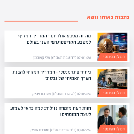
כתבות באותו נושא
מה זה מטבע את'ריום – המדריך המקיף
למטבע הקריפטוגרפי השני בעולם
המילון הפיננסי
07/01/26 (י״ח טבת תשפ״ו) | אלי קאופמן
ניתוח פונדמנטלי – המדריך המקיף להבנת
הערך האמיתי של נכסים
המילון הפיננסי
02/03/26 (י״ג אדר תשפ״ו) | מערכת אפיק
חוות דעת מומחה נזילות: למה כדאי לשמוע
לעצת המומחים?
המילון הפיננסי
08/02/26 (כ״ב שבט תשפ״ו) | מערכת אפיק