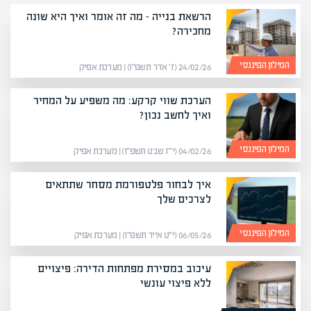
הרשאת בנייה – מה זה אומר ואיך היא שונה
מחכירה?
המילון הפיננסי
24/02/26 (ז׳ אדר תשפ״ו) | מערכת אפיק
הערכת שווי קרקע: מה משפיע על המחיר
ואיך לחשב נכון?
המילון הפיננסי
04/02/26 (י״ז שבט תשפ״ו) | מערכת אפיק
איך לבחור פלטפורמת מסחר שתתאים
לצרכים שלך
המילון הפיננסי
06/05/26 (י״ט אייר תשפ״ו) | מערכת אפיק
עיכוב במסירת מפתחות הדירה: פיצויים
ללא פיצוי עונשי