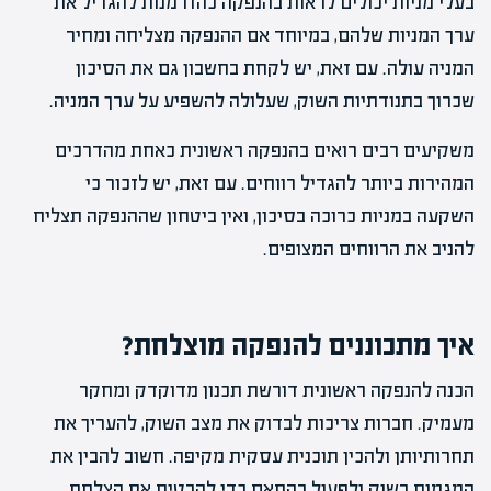
בעלי מניות יכולים לראות בהנפקה כהזדמנות להגדיל את
ערך המניות שלהם, במיוחד אם ההנפקה מצליחה ומחיר
המניה עולה. עם זאת, יש לקחת בחשבון גם את הסיכון
שכרוך בתנודתיות השוק, שעלולה להשפיע על ערך המניה.
משקיעים רבים רואים בהנפקה ראשונית כאחת מהדרכים
המהירות ביותר להגדיל רווחים. עם זאת, יש לזכור כי
השקעה במניות כרוכה בסיכון, ואין ביטחון שההנפקה תצליח
להניב את הרווחים המצופים.
איך מתכוננים להנפקה מוצלחת?
הכנה להנפקה ראשונית דורשת תכנון מדוקדק ומחקר
מעמיק. חברות צריכות לבדוק את מצב השוק, להעריך את
תחרותיותן ולהכין תוכנית עסקית מקיפה. חשוב להבין את
המגמות בשוק ולפעול בהתאם כדי להבטיח את הצלחת