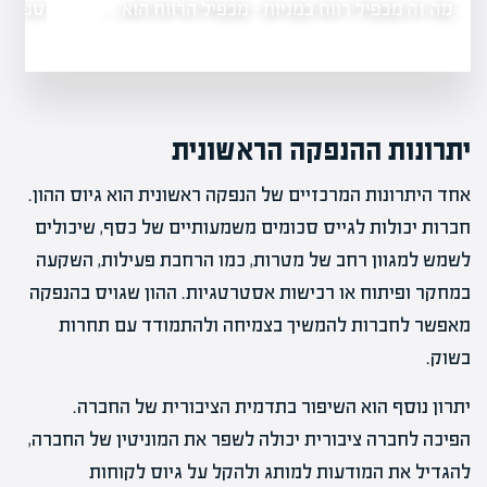
מה זה דוח כספי של חברה ציבורית - דוח…
הרווח הוא…
יתרונות ההנפקה הראשונית
אחד היתרונות המרכזיים של הנפקה ראשונית הוא גיוס ההון.
חברות יכולות לגייס סכומים משמעותיים של כסף, שיכולים
לשמש למגוון רחב של מטרות, כמו הרחבת פעילות, השקעה
במחקר ופיתוח או רכישות אסטרטגיות. ההון שגויס בהנפקה
מאפשר לחברות להמשיך בצמיחה ולהתמודד עם תחרות
בשוק.
יתרון נוסף הוא השיפור בתדמית הציבורית של החברה.
הפיכה לחברה ציבורית יכולה לשפר את המוניטין של החברה,
להגדיל את המודעות למותג ולהקל על גיוס לקוחות