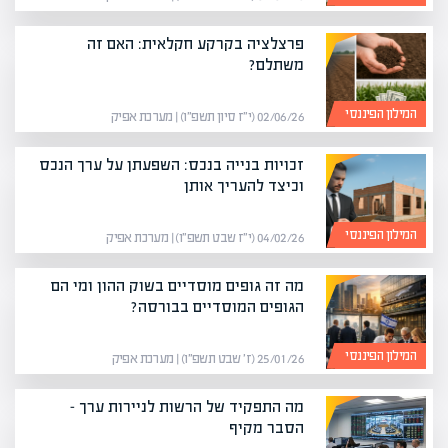
פרצלציה בקרקע חקלאית: האם זה
משתלם?
המילון הפיננסי
02/06/26 (י״ז סיון תשפ״ו) | מערכת אפיק
זכויות בנייה בנכס: השפעתן על ערך הנכס
וכיצד להעריך אותן
המילון הפיננסי
04/02/26 (י״ז שבט תשפ״ו) | מערכת אפיק
מה זה גופים מוסדיים בשוק ההון ומי הם
הגופים המוסדיים בבורסה?
המילון הפיננסי
25/01/26 (ז׳ שבט תשפ״ו) | מערכת אפיק
מה התפקיד של הרשות לניירות ערך –
הסבר מקיף