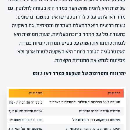
שלישית היא להניח שהשקעה במדד היא בטוחה לחלוטין. גם
מדד דאו ג'ונס עלול לרדת, כפי שראינו במשברים שונים.
טעות רביעית היא להתעלם מעמלות וממיסים. גם השקעה
בתעודת סל על המדד כרוכה בעלויות. טעות חמישית היא
לנסות לתזמן את השוק על בסיס תנודות יומיות במדד.
האסטרטגיה הטובה ביותר היא השקעה לטווח ארוך ולא
ניסיונות לנחש את התנודות הקצרות.
יתרונות וחסרונות של השקעה במדד דאו ג'ונס
יתרונות
חסרונות
חשיפה ל-30 החברות הגדולות והמובילות בארה"ב
כולל רק 30 חברות – פחות מגוון מ-S&P 500
מסורת ארוכה והכרה עולמית
שיטת חישוב מיושנת (ממוצע 
פשטות בהשקעה דרך תעודות סל
חברות גדולות פחות צמיחה מ
יציבות יחסית בזכות חברות איכותיות
מושפע יתר על המידה ממניות 