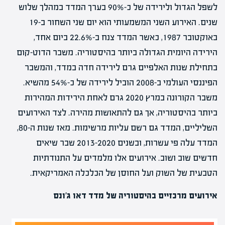
לשפל הגדול ולירידה של כ-90% בערך המדד במהלך שלוש
שנים. האירוע השני המשמעותי הוא יום שני השחור ב-19
באוקטובר 1987, כאשר המדד צנח ב-22.6% ביום אחד,
הירידה היומית הגדולה ביותר בהיסטוריה. משבר הדוט-קום
בתחילת שנות האלפיים גרם לירידה חדה במדד, והמשבר
הפיננסי העולמי ב-2008 הוביל לירידה של כ-54% מהשיא.
משבר הקורונה במרץ 2020 גרם לאחת הירידות המהירות
ביותר בהיסטוריה, אך גם להתאושות מהירה. לצד האירועים
השליליים, המדד גם רשם עליות מרשימות. מאז שנות ה-80,
המדד עלה פי עשרות, ובשנים
2013-2020
שבר שיאים
חדשים שוב ושוב. אירועים אלו מלמדים על התנודתיות
הטבעית של השוק ועל החוסן של הכלכלה האמריקאית.
אירועים מרכזיים בהיסטוריה של מדד דאו ג'ונס