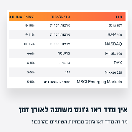
מדד
מדינה/אזור
תשואה שנתית ממוצעת (20 ש
דאו ג'ונס
ארצות הברית
8-10%
ארצות הברית
9-11%
S&P 500
ארצות הברית
10-13%
NASDAQ
בריטניה
4-6%
FTSE 100
גרמניה
6-8%
DAX
יפן
3-5%
Nikkei 225
שווקים מתעוררים
5-8%
MSCI Emerging Markets
איך מדד דאו ג'ונס משתנה לאורך זמן
מה זה מדד דאו ג'ונס מבחינת השינויים בהרכבו?