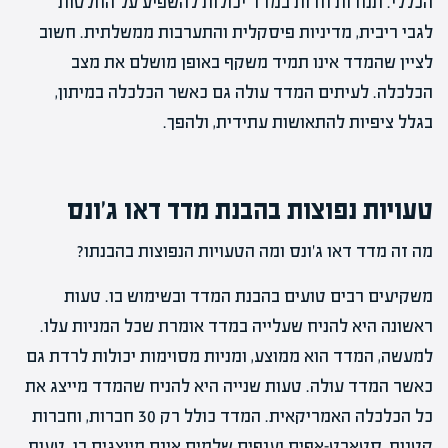
הכללי. תנודות חדות במדד יכולות להשפיע על החלטות
לגבי ריבית, מדיניות פיסקלית והתערבות ממשלתית. חשוב
לציין שהמדד אינו תמיד משקף באופן מושלם את מצב
הכלכלה. לעיתים המדד עולה גם כאשר הכלכלה במיתון,
בגלל ציפיות להתאושות עתידית, ולהפך.
טעויות נפוצות בהבנת מדד דאו ג'ונס
מה זה מדד דאו ג'ונס ומה הטעויות הנפוצות בהבנתו?
משקיעים רבים טועים בהבנת המדד ובשימוש בו. טעות
ראשונה היא להניח שעלייה במדד אומרת שכל המניות עלו.
למעשה, המדד הוא ממוצע, ומניות מסוימות יכולות לרדת גם
כאשר המדד עולה. טעות שנייה היא להניח שהמדד מייצג את
כל הכלכלה האמריקאית. המדד כולל רק 30 חברות, וחברות
קטנות, סטארט-אפים וענפים שלמים אינם מיוצגים בו. טעות