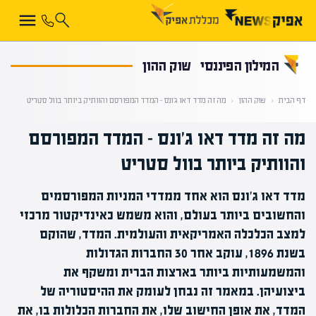
קראת 0% מתוך הכתבה
המילון הפיננסי
שוק ההון
דף הבית
‹
שוק ההון
‹
מה זה מדד דאו ג'ונס – המדד המפורסם והוותיק ביותר בוול סטריט
מה זה מדד דאו ג'ונס – המדד המפורסם
והוותיק ביותר בוול סטריט
מדד דאו ג'ונס הוא אחד ממדדי המניות המפורסמים
והחשובים ביותר בעולם, והוא משמש כאינדיקטור מרכזי
למצב הכלכלה האמריקאית והעולמית. המדד, שהוקם
בשנת 1896, עוקב אחר 30 החברות הגדולות
והמשמעותיות ביותר בארצות הברית ומשקף את
ביצועיהן. במאמר זה נבחן לעומק את ההיסטוריה של
המדד, את אופן החישוב שלו, את החברות הכלולות בו, את