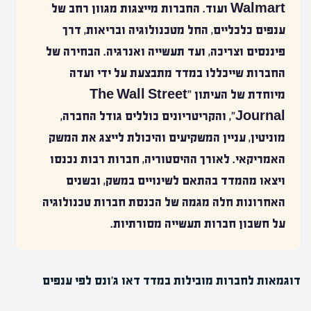
Walmart ועוד. החברות מייצגות מגוון רחב של
ענפים כלכליים, החל מטכנולוגיה ובריאות, דרך
פיננסים וצריכה, ועד תעשייה ואנרגיה. הבחירה של
החברות שייכללו במדד מתבצעת על ידי ועדה
מיוחדת של העיתון "The Wall Street
Journal", והקריטריונים כוללים גודל החברה,
מוניטין, עניין המשקיעים והיכולת לייצג את המשק
האמריקאי. לאורך ההיסטוריה, חברות רבות נכנסו
ויצאו מהמדד בהתאם לשינויים במשק, ובשנים
האחרונות חלה מגמה של הכנסת חברות טכנולוגיה
על חשבון חברות תעשייה מסורתיות.
דוגמאות לחברות מובילות במדד דאו ג'ונס לפי ענפים