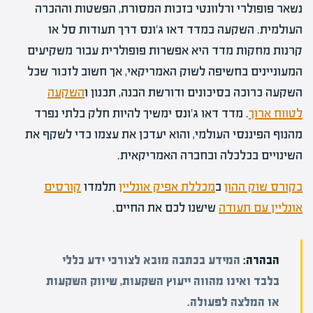
נשאר פופולרי ורלוונטי בזכות המסורת, הפשטות וההכרה
העולמית. השקעה במדד דאו ג'ונס דרך תעודות סל או
קרנות מחקות מדד היא אפשרות פופולרית עבור משקיעים
המעוניינים בחשיפה לשוק האמריקאי, אך חשוב לזכור שכל
השקעה כרוכה בסיכונים ודורשת הבנה, תכנון ו
השקעה
לטווח ארוך
. מדד דאו ג'ונס ימשיך להיות חלק בלתי נפרד
מהנוף הפיננסי העולמי, והוא יעדכן את עצמו כדי לשקף את
השינויים בכלכלה ובחברה האמריקאית.
בקורס שוק ההון
ב
מכללת אפיק אונליין
תלמדו
קורסים
אונליין עם תעודה
שישנו לכם את החיים.
הבהרה:
המידע בכתבה מובא לצורכי ידע כללי
בלבד ואינו מהווה ייעוץ השקעות, שיווק השקעות
או המלצה לפעולה.