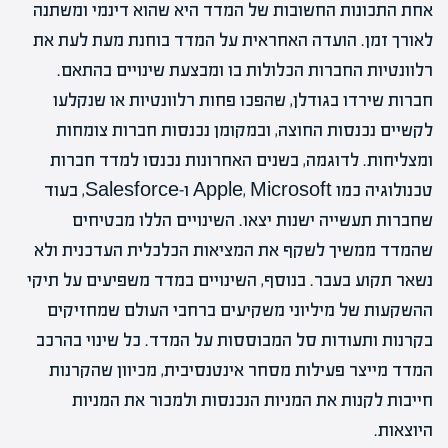
אחת התכונות החשובות של המדד היא שהוא דינמי ומשתנה
לאורך זמן. הועדה האחראית על המדד בוחנת מעת לעת את
רלוונטיות החברות הכלולות בו ומבצעת שינויים בהתאם.
חברות שירדו בגודלן, שהפכו פחות רלוונטיות או שנקלעו
לקשיים נכנסות החוצה, ובמקומן נכנסות חברות צומחות
ומצליחות. לדוגמה, בשנים האחרונות נכנסו למדד חברות
טכנולוגיה כמו Apple, Microsoft ו-Salesforce, בעוד
שחברות תעשייה ישנות יצאו. השינויים הללו מבטיחים
שהמדד ממשיך לשקף את המציאות הכלכלית העדכנית ולא
נשאר תקוע בעבר. בנוסף, השינויים במדד משפיעים על תיקי
ההשקעות של מיליוני משקיעים ברחבי העולם שמחזיקים
בקרנות ותעודות סל המבוססות על המדד. כל שינוי בהרכב
המדד מייצר פעילות מסחר אינטנסיבית, מכיוון שהקרנות
חייבות לקנות את המניות הנכנסות ולמכור את המניות
היוצאות.