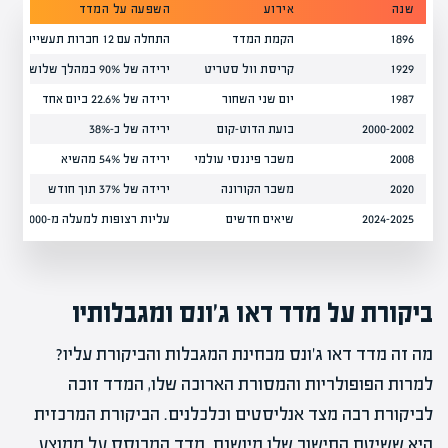
שנה
אירוע
השפעה על המדד
1896
הקמת המדד
התחלה עם 12 חברות תעשייתיות
1929
קריסת וול סטריט
ירידה של 90% במהלך שלוש שנים
1987
יום שני השחור
ירידה של 22.6% ביום אחד
2000-2002
בועת הדוט-קום
ירידה של כ-38%
2008
משבר פיננסי עולמי
ירידה של 54% מהשיא
2020
משבר הקורונה
ירידה של 37% תוך חודש
2024-2025
שיאים חדשים
עליות רצופות למעלה מ-40,000 נקודות
ביקורת על מדד דאו ג'ונס ומגבלותיו
מה זה מדד דאו ג'ונס מבחינת המגבלות והביקורת עליו?
למרות הפופולריות והמסורת הארוכה שלו, המדד זוכה
לביקורת רבה מצד אנליסטים וכלכלנים. הביקורת המרכזית
היא ששיטת החישוב שלו מיושנת. מדד המבוסס על ממוצע