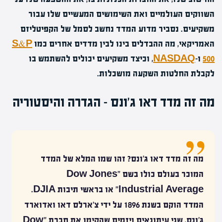
השווקים העולמיים ואת השימושים המעשיים שלו עבור
משקיעים. נסביר מדוע המדד נחשב לסמל של הקפיטליזם
האמריקאי, מה ההבדלים בינו לבין מדדים אחרים כמו
S&P
500
ו-
NASDAQ
, וכיצד משקיעים יכולים להשתמש בו
לקבלת החלטות השקעה מושכלות.
מה זה מדד דאו ג'ונס – הגדרה והיסטוריה
מה זה מדד דאו ג'ונס? זהו שמו המלא של המדד
המוכר בעולם כולו בשם "Dow Jones
Industrial Average" או בראשי תיבות DJIA.
המדד הוקם בשנת 1896 על ידי צ'ארלס דאו ואדוארד
ג'ונס, שני עיתונאים ויזמים שהקימו את חברת "Dow