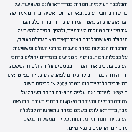
והכלכלה העולמית. תנודות במדד דאו ג'ונס משפיעות על
בורסות ברחבי העולם, מאירופה ועד אסיה ומדרום אמריקה
ועד אוסטרליה. כאשר המדד עולה, זה בדרך כלל מעודד
אופטימיות בשווקים העולמיים, ולהפך. הסיבה להשפעה
הגדולה היא שהכלכלה האמריקאית היא הגדולה בעולם,
והחברות הכלולות במדד פועלות ברחבי העולם ומשפיעות
על כלכלות רבות. בנוסף, משקיעים מוסדיים גדולים ברחבי
העולם עוקבים אחר המדד ומבססים עליו החלטות השקעה.
ירידה חדה במדד יכולה לגרום לפאניקה עולמית, כפי שראינו
במשברים כלכליים כמו משבר 2008 או קריסת השוק
ב-1987. לעומת זאת, עלייה ממושכת במדד מעידה על
צמיחה כלכלית ומעודדת השקעות ברחבי העולם. כתוצאה
מכך, מדד דאו ג'ונס משמש כמדד טמפרטורה לכלכלה
העולמית, ותנודותיו מנותחות על ידי ממשלות, בנקים
מרכזיים וארגונים בינלאומיים.