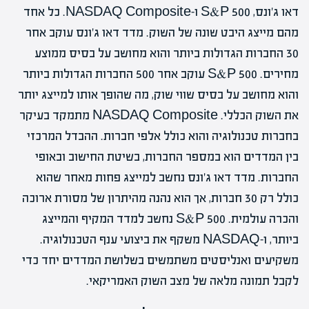
דאו ג'ונס, S&P 500 ו-NASDAQ Composite. כל אחד
מהם מייצג היבט שונה של השוק. מדד דאו ג'ונס עוקב אחר
30 החברות הגדולות ביותר והוא מחושב על בסיס ממוצע
מחירים. S&P 500 עוקב אחר 500 החברות הגדולות ביותר
והוא מחושב על בסיס שווי שוק, מה שהופך אותו למייצג יותר
את השוק הכללי. NASDAQ Composite מתמקד בעיקר
בחברות טכנולוגיה והוא כולל אלפי חברות. ההבדל המרכזי
בין המדדים הוא במספר החברות, בשיטת החישוב ובאופי
החברות. מדד דאו ג'ונס נחשב למייצג פחות מאחר שהוא
כולל רק 30 חברות, אך הוא נהנה מהיתרון של מסורת ארוכה
והכרה עולמית. S&P 500 נחשב למדד המקיף והמייצג
ביותר, ו-NASDAQ משקף את ביצועי ענף הטכנולוגיה.
משקיעים ואנליסטים משתמשים בשלושת המדדים יחד כדי
לקבל תמונה מלאה של מצב השוק האמריקאי.