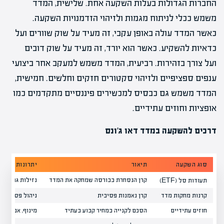
החברות הגדולות בעלות השקעה אחת. שלישית, המדד
משמש ככלי לניתוח מגמות ולזיהוי הזדמנויות השקעה.
כאשר המדד עולה באופן עקבי, זה מעיד על שוק שוורים ועל
כדאיות להשקיע. כאשר הוא יורד, זה מעיד על שוק דובים
ועל צורך בזהירות. רביעית, המדד משמש למעקב אחר ביצועי
ענפים ספציפיים ולזיהוי סקטורים חזקים וחלשים. חמישית,
המדד משמש גם כבסיס למכשירים פיננסיים מתקדמים כמו
אופציות וחוזים עתידיים.
דרכים להשקעה במדד דאו ג'ונס
סוג השקעה
תיאור
יתרונות
קרן הנסחרת בבורסה שמחקה את המדד
נזילות גבוהה, 
תעודות סל (ETF)
קרנות מחקות מדד
קרן נאמנות פסיבית
ניהול פסיבי, מ
חוזים עתידיים
הסכם לקנייה במחיר קבוע בעתיד
מינוף, אפשרויו