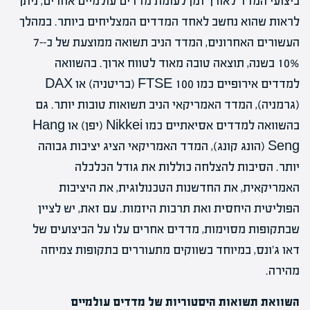
ביצועי המדד לאורך זמן לעומת מדדים עולמיים אחרים, ניתן
לראות שהוא נחשב לאחד המדדים המצליחים ביותר. במהלך
העשורים האחרונים, המדד הניב תשואה ממוצעת של כ-7-
10% בשנה, תוצאה טובה מאוד לטווח ארוך. בהשוואה
למדדים אירופיים כמו FTSE 100 (בריטניה) או DAX
(גרמניה), המדד האמריקאי הניב תשואות טובות יותר. גם
בהשוואה למדדים אסיאתיים כמו Nikkei (יפן) או Hang
Seng (הונג קונג), המדד האמריקאי הציג יציבות גבוהה
יותר. הסיבות להצלחה כוללות את גודל הכלכלה
האמריקאית, את החדשנות הטכנולוגית, את היציבות
הפוליטית היחסית ואת תרבות היזמות. עם זאת, יש לציין
שבתקופות מסוימות, מדדים אחרים עלו על הביצועים של
דאו ג'ונס, במיוחד בשווקים מתעוררים בתקופות צמיחה
מהירה.
השוואת תשואות היסטוריות של מדדים עולמיים