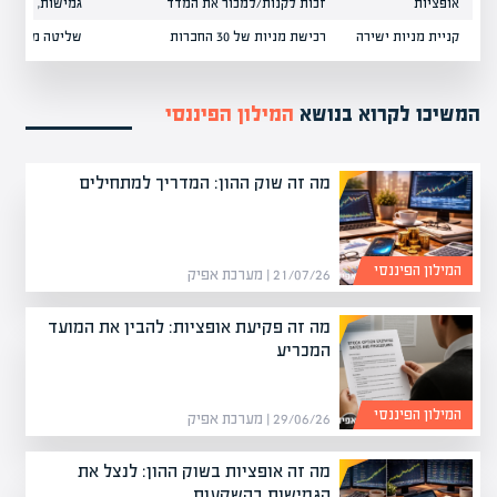
אופציות
זכות לקנות/למכור את המדד
גמישות, הגנה ע
קניית מניות ישירה
רכישת מניות של 30 החברות
שליטה מלאה, ב
המשיכו לקרוא בנושא
המילון הפיננסי
מה זה שוק ההון: המדריך למתחילים
המילון הפיננסי
21/07/26 | מערכת אפיק
מה זה פקיעת אופציות: להבין את המועד
המכריע
המילון הפיננסי
29/06/26 | מערכת אפיק
מה זה אופציות בשוק ההון: לנצל את
הגמישות בהשקעות