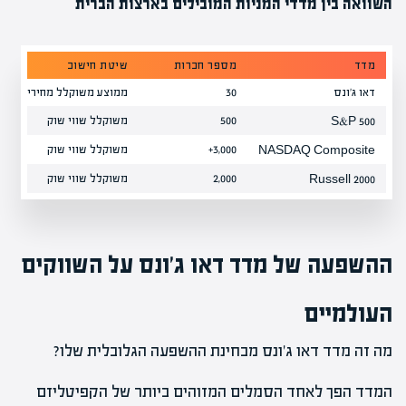
השוואה בין מדדי המניות המובילים בארצות הברית
מדד
מספר חברות
שיטת חישוב
דאו ג'ונס
30
ממוצע משוקלל מחירים
500
משוקלל שווי שוק
S&P 500
3,000+
משוקלל שווי שוק
NASDAQ Composite
2,000
משוקלל שווי שוק
Russell 2000
ההשפעה של מדד דאו ג'ונס על השווקים
העולמיים
מה זה מדד דאו ג'ונס מבחינת ההשפעה הגלובלית שלו?
המדד הפך לאחד הסמלים המזוהים ביותר של הקפיטליזם