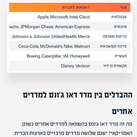
ענף
דוגמאות לחברות
טכנולוגיה
Apple, Microsoft, Intel, Cisco
פיננסים
an Sachs, JPMorgan Chase, American Express
בריאות ופארמה
Johnson & Johnson, UnitedHealth, Merck
צריכה וקמעונאות
Coca-Cola, McDonald's, Nike, Walmart
תעשייה
Boeing, Caterpillar, 3M, Honeywell
תקשורת ובידור
Disney, Verizon
ההבדלים בין מדד דאו ג'ונס למדדים
אחרים
מה זה מדד דאו ג'ונס בהשוואה למדדים אחרים בשוק
האמריקאי? ישנם שלושה מדדים מרכזיים בארצות הברית: