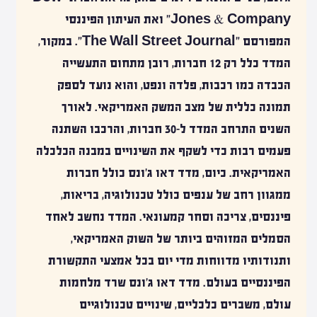
Jones & Company" ואת העיתון הפיננסי
המפורסם "The Wall Street Journal". במקור,
המדד כלל רק 12 חברות, רובן מתחום התעשייה
הכבדה כמו רכבות, פלדה ונפט, והוא נועד לספק
תמונה כללית של מצב המשק האמריקאי. לאורך
השנים התרחב המדד ל-30 חברות, והרכבו השתנה
פעמים רבות כדי לשקף את השינויים במבנה הכלכלה
האמריקאית. כיום, מדד דאו ג'ונס כולל חברות
ממגוון רחב של ענפים כולל טכנולוגיה, בריאות,
פיננסים, צריכה וסחר קמעונאי. המדד נחשב לאחד
הסמלים המזוהים ביותר של השוק האמריקאי,
ותנודותיו מדווחות מדי יום בכל אמצעי התקשורת
הפיננסיים בעולם. מדד דאו ג'ונס שרד מלחמות
עולם, משברים כלכליים, שינויים טכנולוגיים