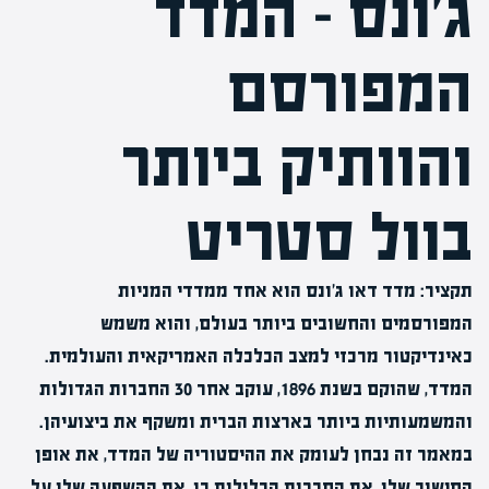
ג'ונס – המדד
המפורסם
והוותיק ביותר
בוול סטריט
תקציר:
מדד דאו ג'ונס הוא אחד ממדדי המניות
המפורסמים והחשובים ביותר בעולם, והוא משמש
כאינדיקטור מרכזי למצב הכלכלה האמריקאית והעולמית.
המדד, שהוקם בשנת 1896, עוקב אחר 30 החברות הגדולות
והמשמעותיות ביותר בארצות הברית ומשקף את ביצועיהן.
במאמר זה נבחן לעומק את ההיסטוריה של המדד, את אופן
החישוב שלו, את החברות הכלולות בו, את ההשפעה שלו על