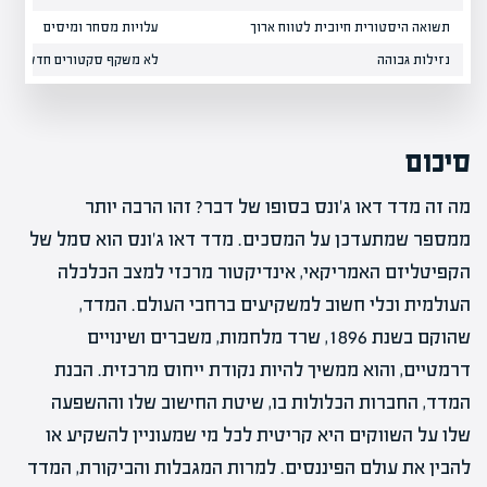
תשואה היסטורית חיובית לטווח ארוך
עלויות מסחר ומיסים
נזילות גבוהה
לא משקף סקטורים חדשים וצ
סיכום
מה זה מדד דאו ג'ונס בסופו של דבר? זהו הרבה יותר
ממספר שמתעדכן על המסכים. מדד דאו ג'ונס הוא סמל של
הקפיטליזם האמריקאי, אינדיקטור מרכזי למצב הכלכלה
העולמית וכלי חשוב למשקיעים ברחבי העולם. המדד,
שהוקם בשנת 1896, שרד מלחמות, משברים ושינויים
דרמטיים, והוא ממשיך להיות נקודת ייחוס מרכזית. הבנת
המדד, החברות הכלולות בו, שיטת החישוב שלו וההשפעה
שלו על השווקים היא קריטית לכל מי שמעוניין להשקיע או
להבין את עולם הפיננסים. למרות המגבלות והביקורת, המדד