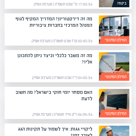
ביטוח
17/02/26 (ל׳ שבט תשפ״ו) | מערכת אפיק
מה זה דירקטוריון? המדריך המקיף לגוף
המנהל המרכזי בחברות ציבוריות
המילון הפיננסי
02/02/26 (ט״ו שבט תשפ״ו) | מערכת אפיק
מה זה משבר כלכלי וכיצד ניתן להתכונן
אליו?
המילון הפיננסי
04/02/26 (י״ז שבט תשפ״ו) | מערכת אפיק
האם מסחר יומי חוקי בישראל? מה חשוב
לדעת
המילון הפיננסי
06/05/26 (י״ט אייר תשפ״ו) | מערכת אפיק
ליקויי גגות: איך לשמור על תקינות הגג
לאורך זמן?