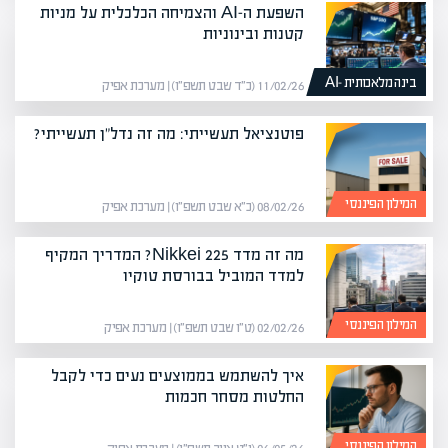
השפעת ה-AI והצמיחה הכלכלית על מניות
קטנות ובינוניות
בינה מלאכותית -AI
11/02/26 (כ״ד שבט תשפ״ו) | מערכת אפיק
פוטנציאל תעשייתי: מה זה נדל"ן תעשייתי?
המילון הפיננסי
08/02/26 (כ״א שבט תשפ״ו) | מערכת אפיק
מה זה מדד Nikkei 225? המדריך המקיף
למדד המוביל בבורסת טוקיו
המילון הפיננסי
02/02/26 (ט״ו שבט תשפ״ו) | מערכת אפיק
איך להשתמש בממוצעים נעים כדי לקבל
החלטות מסחר חכמות
המילון הפיננסי