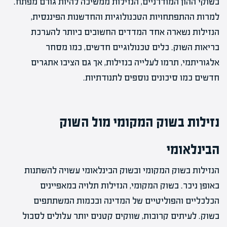
בשוקי ההון המודרניים, הנזילות ממשיכה להיות גורם מפתח.
למרות ההתפתחויות הטכנולוגיות והחדשנות הפיננסית,
הנזילות נשארה אחד המדדים החשובים ביותר להערכת
בריאות השוק. כלים טכנולוגיים חדשים, כמו מסחר
אלגוריתמי, תרמו לעלייה בנזילות, אך גם הציבו אתגרים
חדשים כמו סיכונים נוספים לתנודתיות.
נזילות בשוק המקומי מול השוק
הבינלאומי
הנזילות בשוק המקומי ובשוק הבינלאומי עשויה להשתנות
באופן ניכר. בשוק המקומי, הנזילות תלויה במאפיינים
הכלכליים והפוליטיים של המדינה ובכמות המשתתפים
בשוק. לעיתים קרובות, שווקים קטנים יותר עלולים לסבול