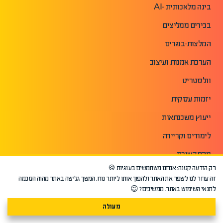
בינה מלאכותית -AI
בכירים ממליצים
המלצות-בוגרים
הערכת אמנות ועיצוב
וולסטריט
יזמות עסקית
ייעוץ משכנתאות
לימודים וקריירה
מהתקשורת
רק הודעה קטנה: אנחנו משתמשים בעוגיות 🍪
מטבעות דיגיטליים
זה עוזר לנו לשפר את האתר ולהפוך אותו ליותר נוח. המשך גלישה באתר מהוה הסכמה
לתנאי השימוש באתר. ממשיכים? 😉
מימון ופיננסים
מעולה
פתח עוד+