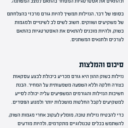
ולהתאים את אסטרטגיות המסחר בהתאם למצב המשתנה.
בסופו של דבר, הנזילות תמשיך להיות גורם מרכזי בהצלחתם
של משקיעים ושווקים. חשוב לשים לב לשינויים ולמגמות
בשוק, ולהיות מוכנים להתאים את האסטרטגיות בהתאם
לצרכים ולתנאים המשתנים.
סיכום והמלצות
נזילות בשוק ההון היא גורם מכריע ביכולת לבצע עסקאות
בצורה חלקה וללא השפעה משמעותית על המחיר. הבנת
חשיבות הנזילות והגורמים המשפיעים עליה יכולה לסייע
למשקיעים לקבל החלטות מושכלות יותר ולמנוע הפסדים.
כדי להבטיח נזילות טובה, מומלץ לעקוב אחרי מגמות השוק,
להשתמש בכלים טכנולוגיים מתקדמים, ולהיות מודעים