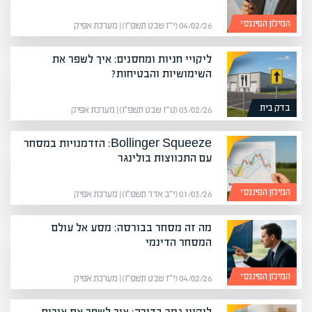
המילון הפיננסי
04/02/26 (י״ז שבט תשפ״ו) | מערכת אפיק
ליקויי חניות ומחסנים: איך לשפר את
השימושיות והבטיחות?
בדק בית
03/02/26 (ט״ז שבט תשפ״ו) | מערכת אפיק
Bollinger Squeeze: הזדמנויות במסחר
עם התכווצות בולינגר
המילון הפיננסי
01/03/26 (י״ב אדר תשפ״ו) | מערכת אפיק
מה זה מסחר בבורסה: מסע אל עולם
המסחר הדינמי
המילון הפיננסי
04/02/26 (י״ז שבט תשפ״ו) | מערכת אפיק
ליקויי גמר בדירה: איך לשפר את איכות