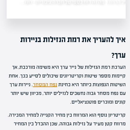
מה זה דוח כספי של חברה ציבורית - דוח…
הרווח הוא…
איך להעריך את רמת הנזילות בניירות
ערך?
הערכת רמת הנזילות של נייר ערך היא משימה מורכבת, אך
קיימות מספר שיטות וקריטריונים שיכולים לסייע בכך. אחת
השיטות הנפוצות ביותר היא בחינת
נפח המסחר
. ניירות ערך
עם נפח מסחר גבוה נחשבים לנזילים יותר, מכיוון שיש יותר
קונים ומוכרים פוטנציאליים.
קריטריון נוסף הוא המרווח בין מחיר הקנייה למחיר המכירה.
מרווח קטן מעיד על נזילות גבוהה, שכן ההבדל בין המחיר