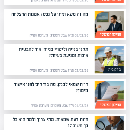
06/05/26 (י״ט אייר תשפ״ו) | מערכת אפיק
מה זה משא ומתן על נכס? אמנות ההצלחה
המילון הפיננסי
08/02/26 (כ״א שבט תשפ״ו) | מערכת אפיק
תקני בנייה וליקויי בנייה: איך להבטיח
איכות ומניעת בעיות?
בדק בית
03/02/26 (ט״ז שבט תשפ״ו) | מערכת אפיק
דו"ח שמאי לבנק: מה בודקים לפני אישור
מימון?
המילון הפיננסי
04/02/26 (י״ז שבט תשפ״ו) | מערכת אפיק
חוות דעת שמאית: מתי צריך ולמה היא כל
כך חשובה?