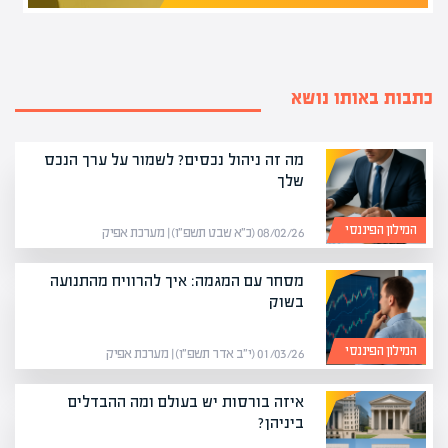
כתבות באותו נושא
מה זה ניהול נכסים? לשמור על ערך הנכס
שלך
המילון הפיננסי
08/02/26 (כ״א שבט תשפ״ו) | מערכת אפיק
מסחר עם המגמה: איך להרוויח מהתנועה
בשוק
המילון הפיננסי
01/03/26 (י״ב אדר תשפ״ו) | מערכת אפיק
איזה בורסות יש בעולם ומה ההבדלים
ביניהן?