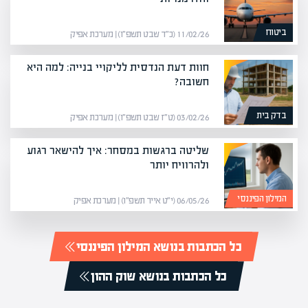
ביטוח
11/02/26 (כ״ד שבט תשפ״ו) | מערכת אפיק
חוות דעת הנדסית לליקויי בנייה: למה היא
חשובה?
בדק בית
03/02/26 (ט״ז שבט תשפ״ו) | מערכת אפיק
שליטה ברגשות במסחר: איך להישאר רגוע
ולהרוויח יותר
המילון הפיננסי
06/05/26 (י״ט אייר תשפ״ו) | מערכת אפיק
כל הכתבות בנושא המילון הפיננסי
כל הכתבות בנושא שוק ההון