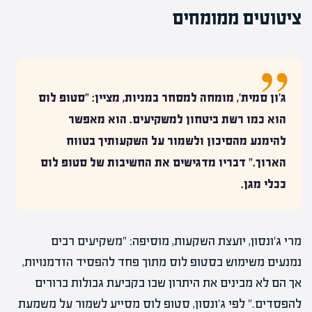
ציטוטים ממומחים
ג'ון סמית', מומחה למסחר במניות, מציין: "סטופ לוס
הוא כמו רשת ביטחון למשקיעים. הוא מאפשר
להימנע מהסיכון ולשמור על השקעותיך בטווח
הארוך." דבריו מדגישים את החשיבות של סטופ לוס
ככלי מגן.
מרי ג'ונסון, יועצת השקעות, מוסיפה: "משקיעים רבים
נמנעים משימוש בסטופ לוס מתוך פחד להפסיד הזדמנויות,
אך הם לא מבינים את היתרון שבו בקביעת גבולות ברורים
להפסדים." לפי ג'ונסון, סטופ לוס מסייע לשמור על משמעת