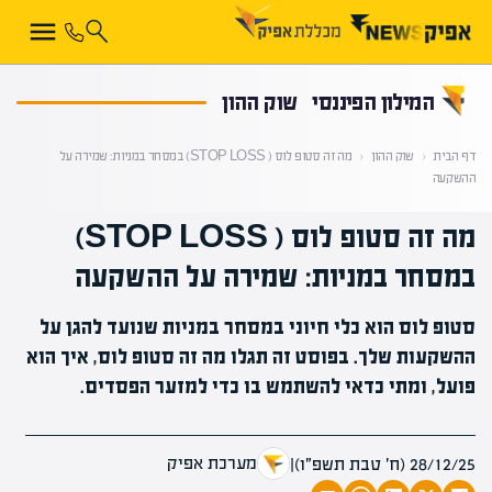
קראת 0% מתוך הכתבה
המילון הפיננסי
שוק ההון
דף הבית
‹
שוק ההון
‹
מה זה סטופ לוס ( STOP LOSS) במסחר במניות: שמירה על
ההשקעה
מה זה סטופ לוס ( STOP LOSS)
במסחר במניות: שמירה על ההשקעה
סטופ לוס הוא כלי חיוני במסחר במניות שנועד להגן על
ההשקעות שלך. בפוסט זה תגלו מה זה סטופ לוס, איך הוא
פועל, ומתי כדאי להשתמש בו כדי למזער הפסדים.
מערכת אפיק
28/12/25 (ח׳ טבת תשפ״ו)
|