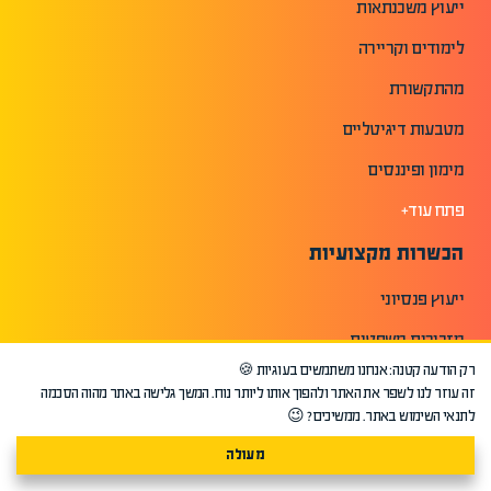
ייעוץ משכנתאות
לימודים וקריירה
מהתקשורת
מטבעות דיגיטליים
מימון ופיננסים
פתח עוד+
הכשרות מקצועיות
ייעוץ פנסיוני
מזכירות משפטית
רק הודעה קטנה: אנחנו משתמשים בעוגיות 🍪
מסלול נדל"ן לאנשי נדל"ן
זה עוזר לנו לשפר את האתר ולהפוך אותו ליותר נוח. המשך גלישה באתר מהוה הסכמה
לתנאי השימוש באתר. ממשיכים? 😉
קורס אחזקת מבנים
מעולה
קורס בדק בית - איתור ליקויי בנייה