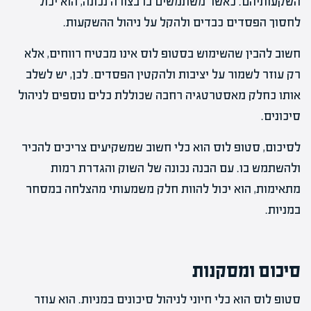
השקעותיהם. כאשר משתמשים בו בצורה נכונה, הוא יכול
לחסוך הפסדים כבדים ולהקל על ניהול ההשקעות.
חשוב להבין שהשימוש בסטופ לוס אינו מבטיח רווחים, אלא
רק עוזר לשמור על יציבות ולהקטין הפסדים. לכן, יש לשלב
אותו כחלק מאסטרטגיה רחבה שכוללת כלים נוספים לניהול
סיכונים.
לסיכום, סטופ לוס הוא כלי חשוב שמשקיעים צריכים להכיר
ולהשתמש בו. עם הבנה נכונה של השוק והגדרת רמות
מתאימות, הוא יכול להוות חלק משמעותי מהצלחה במסחר
במניות.
סיכום ומסקנות
סטופ לוס הוא כלי חיוני לניהול סיכונים במניות. הוא עוזר