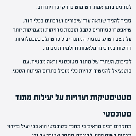
לנתונים בזמן אמת, השימוש בו רק ילך ויתרחב.
סביר להניח שנראה עוד שיפורים ועדכונים בכלי הזה,
שיאפשרו לסוחרים לקבל תובנות מדויקות ומעמיקות יותר
על מצב השוק. בנוסף, המתנד יכול להשתלב בטכנולוגיות
חדשות כמו בינה מלאכותית ולמידת מכונה.
לסיכום, העתיד של מתנד סטוכסטי נראה מבטיח, עם
פוטנציאל להמשיך ולהיות כלי מוביל בתחום הניתוח הטכני.
סטטיסטיקות ועדויות על יעילות מתנד
סטוכסטי
מחקרים רבים מראים כי מתנד סטוכסטי הוא כלי יעיל בזיהוי
מגמות בשוק ההון. לדוגמה, מחקר שנערך על ידי