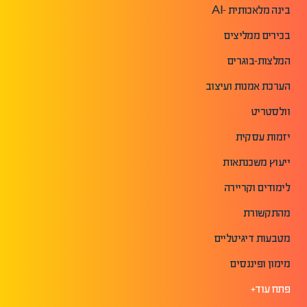
בינה מלאכותית -AI
בכירים ממליצים
המלצות-בוגרים
הערכת אמנות ועיצוב
וולסטריט
יזמות עסקית
ייעוץ משכנתאות
לימודים וקריירה
מהתקשורת
מטבעות דיגיטליים
מימון ופיננסים
פתח עוד+