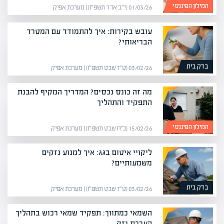
המילון הפיננסי
01/03/26 (י״ב אדר תשפ״ו) | מערכת אפיק
עובש בקירות: איך להתמודד עם המטרד
הבריאותי?
בדק בית
03/02/26 (ט״ז שבט תשפ״ו) | מערכת אפיק
מה זה כונס נכסים? המדריך המקיף להבנת
התפקיד והתהליך
המילון הפיננסי
15/02/26 (כ״ח שבט תשפ״ו) | מערכת אפיק
ליקויי איטום בגג: איך למנוע נזקים
משמעותיים?
בדק בית
03/02/26 (ט״ז שבט תשפ״ו) | מערכת אפיק
השמאי כמתווך: תפקיד שמאי רכוש בתהליך
הערכת נזק