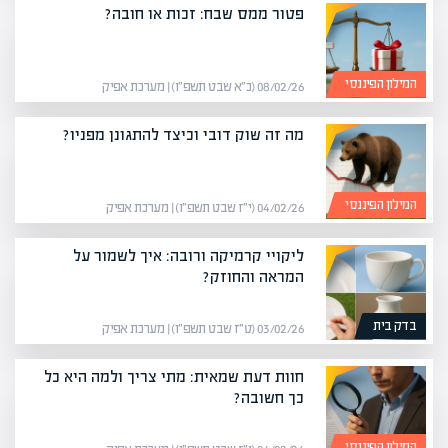
פטור ממס שבח: זכות או חובה?
המילון הפיננסי
08/02/26 (כ״א שבט תשפ״ו) | מערכת אפיק
מה זה שוק דובי וכיצד להתגונן מפניו?
המילון הפיננסי
04/02/26 (י״ז שבט תשפ״ו) | מערכת אפיק
ליקויי קרמיקה ורובה: איך לשמור על
המראה והחוזק?
בדק בית
03/02/26 (ט״ז שבט תשפ״ו) | מערכת אפיק
חוות דעת שמאית: מתי צריך ולמה היא כל
כך חשובה?
המילון הפיננסי