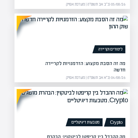
05/08/26 (כ״ב אב תשפ״ו) | מערכת אפיק
נתונים הכלכליים
לימודים וקריירה
 כספי של חברה ציבורית הינו
מה זה הסבת מקצוע: הזדמנויות לקריירה
חדשה
04/08/26 (כ״א אב תשפ״ו) | מערכת אפיק
מטבעות דיגיטליים
Crypto
מה ההבדל בין קריפטו לביטקוין: הבהרת