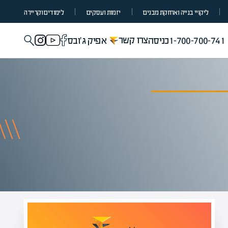
ליקויי בנייה ואחזקת מבנים
יזמות ועסקים
לימודים וקריירה
צרו קשר
1-700-700-741
כניסה
אפיק ג'ובס