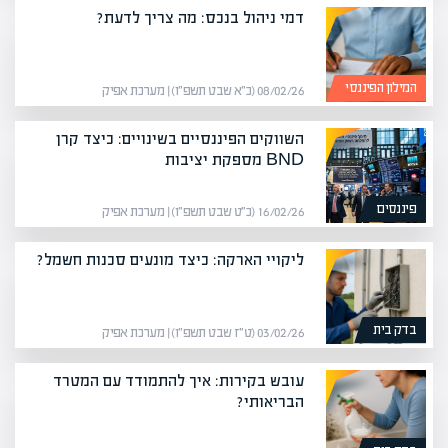
דמי ניהול בנכס: מה צריך לדעת?
המילון הפיננסי
08/02/26 (כ״א שבט תשפ״ו) | מערכת אפיק
השווקים הפיננסיים בשינויים: כיצד קרן
BND מספקת יציבות
פיננסים
16/02/26 (כ״ט שבט תשפ״ו) | מערכת אפיק
ליקויי הארקה: כיצד מונעים סכנות חשמל?
בדק בית
03/02/26 (ט״ז שבט תשפ״ו) | מערכת אפיק
עובש בקירות: איך להתמודד עם המטרד
הבריאותי?