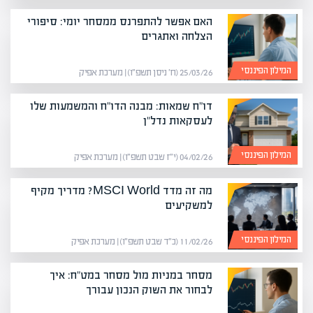
האם אפשר להתפרנס ממסחר יומי: סיפורי
הצלחה ואתגרים
המילון הפיננסי
25/03/26 (ח׳ ניסן תשפ״ו) | מערכת אפיק
דו"ח שמאות: מבנה הדו"ח והמשמעות שלו
לעסקאות נדל"ן
המילון הפיננסי
04/02/26 (י״ז שבט תשפ״ו) | מערכת אפיק
מה זה מדד MSCI World? מדריך מקיף
למשקיעים
המילון הפיננסי
11/02/26 (כ״ד שבט תשפ״ו) | מערכת אפיק
מסחר במניות מול מסחר במט"ח: איך
לבחור את השוק הנכון עבורך