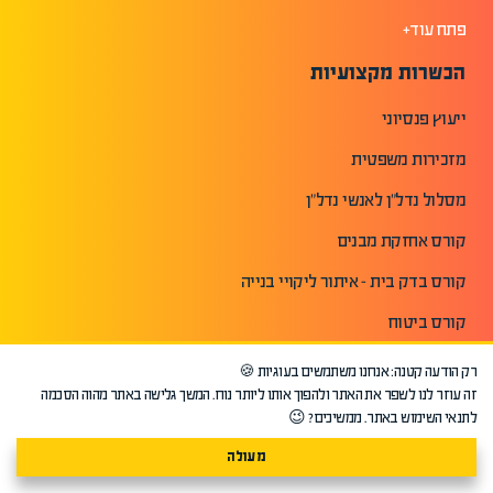
פתח עוד+
הכשרות מקצועיות
ייעוץ פנסיוני
מזכירות משפטית
מסלול נדל"ן לאנשי נדל"ן
קורס אחזקת מבנים
קורס בדק בית - איתור ליקויי בנייה
קורס ביטוח
קורס הכרת המחשב
רק הודעה קטנה: אנחנו משתמשים בעוגיות 🍪
זה עוזר לנו לשפר את האתר ולהפוך אותו ליותר נוח. המשך גלישה באתר מהוה הסכמה
קורס הערכה ואיתור של נזקי מים
לתנאי השימוש באתר. ממשיכים? 😉
קורס הערכת אומנות ועיצוב
מעולה
קורס השקעות נדלן ארצות ארה"ב