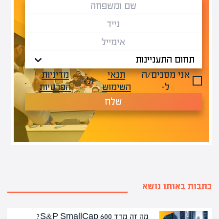
אני מסכים/ה
תנאי
מדיניות
ול-
.
ל-
השימוש
הפרטיות
שלח
כתבות באותו נושא
מה זה מדד S&P SmallCap 600?