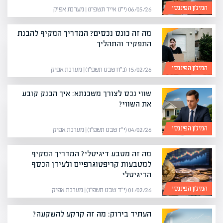
המילון הפיננסי
06/05/26 (י״ט אייר תשפ״ו) | מערכת אפיק
מה זה כונס נכסים? המדריך המקיף להבנת
התפקיד והתהליך
המילון הפיננסי
15/02/26 (כ״ח שבט תשפ״ו) | מערכת אפיק
שווי נכס לצורך משכנתא: איך הבנק קובע
את השווי?
המילון הפיננסי
04/02/26 (י״ז שבט תשפ״ו) | מערכת אפיק
מה זה מטבע דיגיטלי? המדריך המקיף
למטבעות קריפטוגרפיים ולעידן הכסף
הדיגיטלי
המילון הפיננסי
01/02/26 (י״ד שבט תשפ״ו) | מערכת אפיק
העתיד בירוק: מה זה קרקע להשקעה?