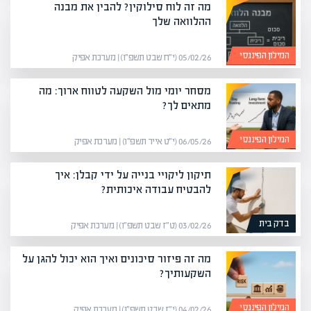
מה זה לוח סילוקין? להבין את מבנה
ההלוואה שלך
המילון הפיננסי
05/02/26 (י״ח שבט תשפ״ו) | מערכת אפיק
מסחר יומי מול השקעה לטווח ארוך: מה
מתאים לך?
המילון הפיננסי
06/05/26 (י״ט אייר תשפ״ו) | מערכת אפיק
תיקון ליקויי בנייה על ידי קבלן: איך
להבטיח עבודה איכותית?
בדק בית
03/02/26 (ט״ז שבט תשפ״ו) | מערכת אפיק
מה זה פיזור סיכונים ואיך הוא יכול להגן על
השקעותיך?
המילון הפיננסי
04/02/26 (י״ז שבט תשפ״ו) | מערכת אפיק