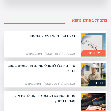
כתבות באותו נושא
דגל דובי: זיהוי וניצול במסחר
המילון הפיננסי
01/03/26 (י״ב אדר תשפ״ו) | מערכת אפיק
סירוב קבלן לתקן ליקויים: מה עושים במצב
כזה?
בדק בית
03/02/26 (ט״ז שבט תשפ״ו) | מערכת אפיק
מה זה ממוצע נע בשוק ההון: להבין את
מגמות השוק