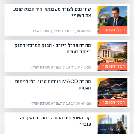
שווי נכס לצורך משכנתא: איך הבנק קובע
את השווי?
המילון הפיננסי
04/02/26 (י״ז שבט תשפ״ו) | מערכת אפיק
מה זה פדרל ריזרב – הבנק המרכזי החזק
ביותר בעולם
המילון הפיננסי
31/12/25 (י״א טבת תשפ״ו) | מערכת אפיק
מה זה MACD בניתוח טכני: כלי לניתוח
מגמות
המילון הפיננסי
01/01/26 (י״ב טבת תשפ״ו) | מערכת אפיק
קרן השתלמות הפוכה – מה זה ואיך זה
עובד?