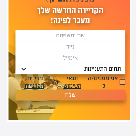
הקריירה החדשה שלך
מעבר לפינה!
אני מסכים/ה
תנאי
מדיניות
ול-
.
ל-
השימוש
הפרטיות
שלח