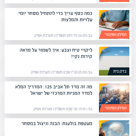
כמה כסף צריך כדי להתחיל מסחר יומי:
עלויות והמלצות
המילון הפיננסי
26/03/26 (ח׳ ניסן תשפ״ו) | מערכת אפיק
ליקויי טיח וצבע: איך לשמור על מראה
קירות נקי?
בדק בית
03/02/26 (ט״ז שבט תשפ״ו) | מערכת אפיק
מה זה מדד תל אביב 125: המדריך המלא
למדד המניות המרכזי של ישראל
המילון הפיננסי
19/01/26 (א׳ שבט תשפ״ו) | מערכת אפיק
מעטפת בולענת: הבנה וניצול במסחר