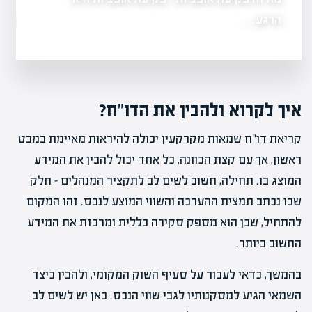
בהשקעות
מה זה מכפיל רווח במניו
מה זה אופציות בשוק ההון - אופציות הן חוזים…
מה זה מכפיל רוו
איך לקרוא ולהבין את הדו"ח?
קריאת דו"ח שמאות מקרקעין יכולה להיראות מאיימת במבט
ראשון, אך עם קצת הכוונה, כל אחד יכול להבין את המידע
המוצג בו. תחילה, חשוב לשים לב לתקציר המנהלים – חלק
שבו נכתב תמצית ההערכה והשווי המוצע לנכס. זהו המקום
להתחיל, שכן הוא מספק סקירה כללית ומרכזת את המידע
החשוב ביותר.
בהמשך, כדאי לעבור על סעיף השוק המקומי, ולהבין כיצד
השמאי הגיע למסקנותיו לגבי שווי הנכס. כאן יש לשים לב