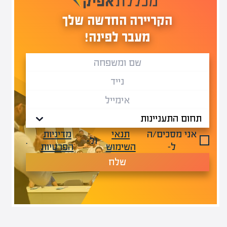
הקריירה החדשה שלך
מעבר לפינה!
אני מסכים/ה
תנאי
מדיניות
ול-
.
ל-
השימוש
הפרטיות
שלח