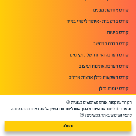
קורס אחזקת מבנים
קורס בדק בית - איתור ליקויי בנייה
קורס ביטוח
קורס הכרת המחשב
קורס הערכה ואיתור של נזקי מים
קורס הערכת אומנות ועיצוב
קורס השקעות נדלן ארצות ארה"ב
קורס יזמות נדלן
קורס יזמות עסקית והקמת עסק
רק הודעה קטנה: אנחנו משתמשים בעוגיות 🍪
זה עוזר לנו לשפר את האתר ולהפוך אותו ליותר נוח. המשך גלישה באתר מהוה הסכמה
קורס ייעוץ משכנתאות
לתנאי השימוש באתר. ממשיכים? 😉
קורס מזכירות בכירה וניהול לשכה
מעולה
פתח עוד+