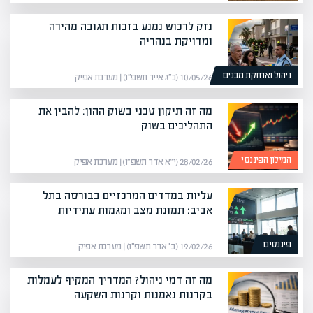
נזק לרכוש נמנע בזכות תגובה מהירה
ומדויקת בנהריה
ניהול ואחזקת מבנים
10/05/26 (כ״ג אייר תשפ״ו) | מערכת אפיק
מה זה תיקון טכני בשוק ההון: להבין את
התהליכים בשוק
המילון הפיננסי
28/02/26 (י״א אדר תשפ״ו) | מערכת אפיק
עליות במדדים המרכזיים בבורסה בתל
אביב: תמונת מצב ומגמות עתידיות
פיננסים
19/02/26 (ב׳ אדר תשפ״ו) | מערכת אפיק
מה זה דמי ניהול? המדריך המקיף לעמלות
בקרנות נאמנות וקרנות השקעה