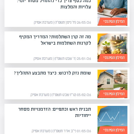
כמה כסף צריך כדי להתחיל מסחר יומי:
עלויות והמלצות
המילון הפיננסי
26/03/26 (ח׳ ניסן תשפ״ו) | מערכת אפיק
מה זה קרן השתלמות? המדריך המקיף
לקרנות השתלמות בישראל
המילון הפיננסי
25/01/26 (ז׳ שבט תשפ״ו) | מערכת אפיק
שומת נזק לרכוש: כיצד מתבצע התהליך?
המילון הפיננסי
03/02/26 (ט״ז שבט תשפ״ו) | מערכת אפיק
תבנית ראש וכתפיים: הזדמנויות מסחר
ייחודיות
המילון הפיננסי
01/03/26 (י״ב אדר תשפ״ו) | מערכת אפיק