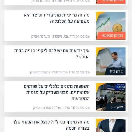
המילון הפיננסי
06/05/26 (י״ט אייר תשפ״ו) | מערכת אפיק
מה זה מדיניות מוניטרית וכיצד היא
משפיעה על הכלכלה?
המילון הפיננסי
04/02/26 (י״ז שבט תשפ״ו) | מערכת אפיק
איך יודעים אם יש לכם ליקויי בנייה בבית
החדש?
בדק בית
03/02/26 (ט״ז שבט תשפ״ו) | מערכת אפיק
השפעות נתונים כלכליים על שווקים
אסיאתיים: מבט מעמיק על מגמות
המטבעות
שוק ההון
19/02/26 (ב׳ אדר תשפ״ו) | מערכת אפיק
מה זה מינוף בנדל"ן? לנצל את הכסף שלך
בצורה חכמה