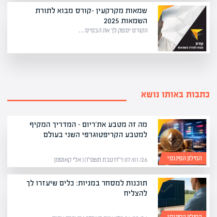
שמאות מקרקעין -קורס מבוא לתורת
השמאות 2025
הקורס יספק לך את הבסיס…
כתבות באותו נושא
מה זה מטבע את'ריום – המדריך המקיף
למטבע הקריפטוגרפי השני בעולם
המילון הפיננסי
07/01/26 (י״ח טבת תשפ״ו) | אלי קאופמן
תוכנות למסחר במניות: כלים שיעזרו לך
להצליח