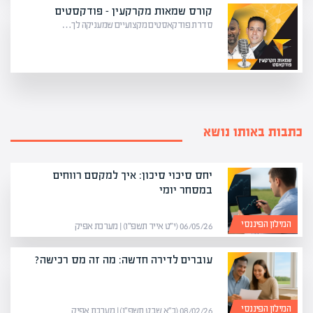
קורס שמאות מקרקעין – פודקסטים
סדרת פודקאסטים מקצועיים שמעניקה לך…
כתבות באותו נושא
יחס סיכוי סיכון: איך למקסם רווחים
במסחר יומי
המילון הפיננסי
06/05/26 (י״ט אייר תשפ״ו) | מערכת אפיק
עוברים לדירה חדשה: מה זה מס רכישה?
המילון הפיננסי
08/02/26 (כ״א שבט תשפ״ו) | מערכת אפיק