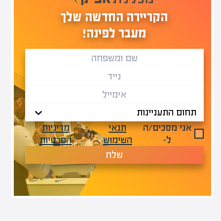
הקריירה החדשה שלך
מעבר לפינה!
אני מסכים/ה
תנאי
מדיניות
ול-
.
ל-
השימוש
הפרטיות
שלח