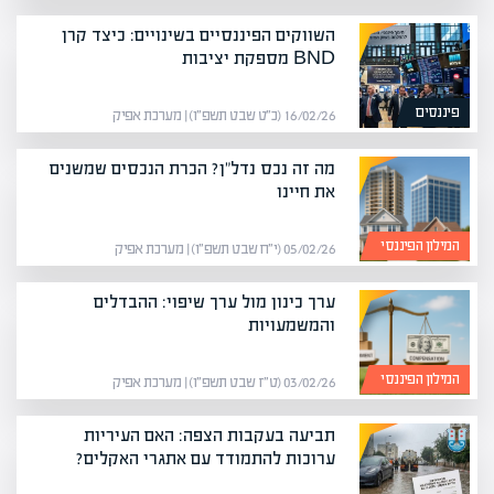
השווקים הפיננסיים בשינויים: כיצד קרן
BND מספקת יציבות
פיננסים
16/02/26 (כ״ט שבט תשפ״ו) | מערכת אפיק
מה זה נכס נדל"ן? הכרת הנכסים שמשנים
את חיינו
המילון הפיננסי
05/02/26 (י״ח שבט תשפ״ו) | מערכת אפיק
ערך כינון מול ערך שיפוי: ההבדלים
והמשמעויות
המילון הפיננסי
03/02/26 (ט״ז שבט תשפ״ו) | מערכת אפיק
תביעה בעקבות הצפה: האם העיריות
ערוכות להתמודד עם אתגרי האקלים?