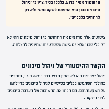
פרופסור אמיר ברנע, כלכלן בכיר, ציין כי "ניהול
סיכונים נכון הוא המפתח לשקט נפשי ולא רק
לרווחים כלכליים".
ציטוטים אלה מחזקים את התחושה כי ניהול סיכונים הוא לא
רק כלי טכני אלא גם גישה אסטרטגית שחיונית להצלחה.
הקשר ההיסטורי של ניהול סיכונים
ניהול סיכונים הוא לא רעיון חדש. כבר במאה ה-17, סוחרים
בהולנד השתמשו בכלים בסיסיים לניהול סיכונים כדי להגן
על השקעותיהם. הם הבינו את החשיבות של הערכת סיכונים
לפני השקעה.
במהלך המאה ה-20, ניהול סיכונים הפך למדע בפני עצמו עם