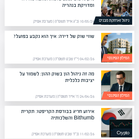
ומדויקת בנהריה
ניהול ואחזקת מבנים
10/05/26 (כ״ג אייר תשפ״ו) | מערכת אפיק
שווי שוק של דירה: איך הוא נקבע בפועל?
המילון הפיננסי
04/02/26 (י״ז שבט תשפ״ו) | מערכת אפיק
מה זה ניהול הון בשוק ההון: לשמור על
יציבות כלכלית
המילון הפיננסי
24/04/26 (ז׳ אייר תשפ״ו) | מערכת אפיק
אירוע חריג בבורסת הקריפטו: תקרית
Bithumb והשלכותיה
Crypto
11/02/26 (כ״ד שבט תשפ״ו) | מערכת אפיק