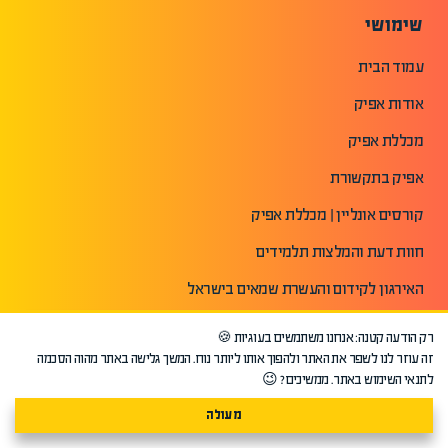
שימושי
עמוד הבית
אודות אפיק
מכללת אפיק
אפיק בתקשורת
קורסים אונליין | מכללת אפיק
חוות דעת והמלצות תלמידים
האירגון לקידום והעשרת שמאים בישראל
בסט-1 | מומחים בהערכות שווי ופיננסים
רק הודעה קטנה: אנחנו משתמשים בעוגיות 🍪
זה עוזר לנו לשפר את האתר ולהפוך אותו ליותר נוח. המשך גלישה באתר מהוה הסכמה
מפת האתר
לתנאי השימוש באתר. ממשיכים? 😉
הצהרת נגישות
מעולה
תנאי שימוש באתר