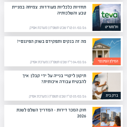
תחזיות כלכליות מעודדות: צמיחה במניית
טבע והשלכותיה
וולסטריט
01/02/26 (ט״ו שבט תשפ״ו) | מערכת אפיק
מה זה בנקים ותפקידם בשוק הפיננסי?
המילון הפיננסי
04/02/26 (י״ז שבט תשפ״ו) | מערכת אפיק
תיקון ליקויי בנייה על ידי קבלן: איך
להבטיח עבודה איכותית?
בדק בית
03/02/26 (ט״ז שבט תשפ״ו) | מערכת אפיק
חוק המכר דירות – המדריך השלם לשנת
2026