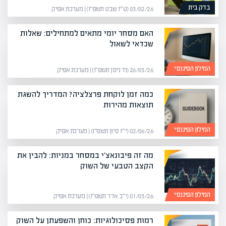
בדק בית
03/02/26 (ט״ז שבט תשפ״ו) | מערכת אפיק
האם מסחר יומי מתאים למתחילים: שאלות
שכדאי לשאול
המילון הפיננסי
26/03/26 (ח׳ ניסן תשפ״ו) | מערכת אפיק
כמה זמן לוקחת פרצלציה? המדריך להשגת
תוצאות מהירות
המילון הפיננסי
02/06/26 (י״ז סיון תשפ״ו) | מערכת אפיק
מה זה פיבונאצ'י במסחר במניות: להבין את
הקצב הטבעי של השוק
המילון הפיננסי
01/03/26 (י״ב אדר תשפ״ו) | מערכת אפיק
רמות פסיכולוגיות: כוחן והשפעתן על השוק