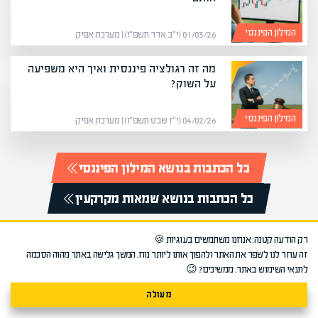
המילון הפיננסי
01/03/26 (י״ב אדר תשפ״ו) | מערכת אפיק
מה זה רגולציה פיננסית ואיך היא משפיעה
על השוק?
המילון הפיננסי
04/02/26 (י״ז שבט תשפ״ו) | מערכת אפיק
כל הכתבות בנושא המילון הפיננסי
כל הכתבות בנושא שמאות מקרקעין
רק הודעה קטנה: אנחנו משתמשים בעוגיות 🍪
זה עוזר לנו לשפר את האתר ולהפוך אותו ליותר נוח. המשך גלישה באתר מהוה הסכמה
לתנאי השימוש באתר. ממשיכים? 😉
כתבות לפי נושאים
מעולה
איתור נזילות