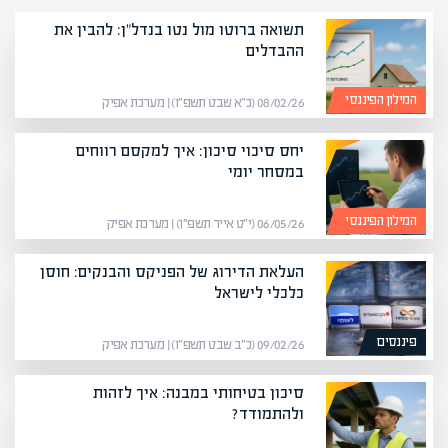
תשואה ברוטו מול נטו בנדל"ן: להבין את
ההבדלים
המילון הפיננסי
08/02/26 (כ״א שבט תשפ״ו) | מערכת אפיק
יחס סיכוי סיכון: איך למקסם רווחים
במסחר יומי
המילון הפיננסי
06/05/26 (י״ט אייר תשפ״ו) | מערכת אפיק
העלאת הדירוג של הפניקס והבנקים: חוסן
כלכלי לישראל
פיננסים
09/02/26 (כ״ב שבט תשפ״ו) | מערכת אפיק
סיכון בטיחותי במבנה: איך לזהות
ולהתמודד?