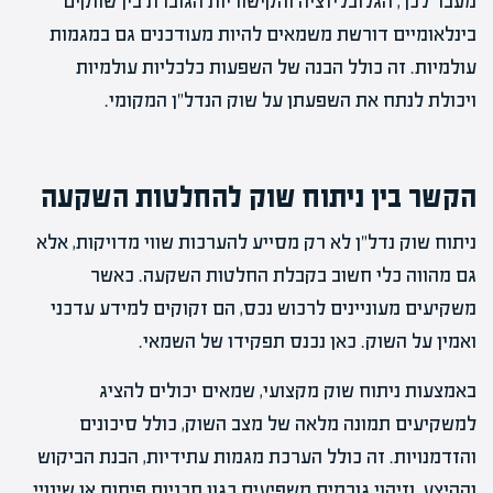
מעבר לכך, הגלובליזציה והקישוריות הגוברת בין שווקים
בינלאומיים דורשת משמאים להיות מעודכנים גם במגמות
עולמיות. זה כולל הבנה של השפעות כלכליות עולמיות
ויכולת לנתח את השפעתן על שוק הנדל"ן המקומי.
הקשר בין ניתוח שוק להחלטות השקעה
ניתוח שוק נדל"ן לא רק מסייע להערכות שווי מדויקות, אלא
גם מהווה כלי חשוב בקבלת החלטות השקעה. כאשר
משקיעים מעוניינים לרכוש נכס, הם זקוקים למידע עדכני
ואמין על השוק. כאן נכנס תפקידו של השמאי.
באמצעות ניתוח שוק מקצועי, שמאים יכולים להציג
למשקיעים תמונה מלאה של מצב השוק, כולל סיכונים
והזדמנויות. זה כולל הערכת מגמות עתידיות, הבנת הביקוש
וההיצע, וזיהוי גורמים משפיעים כגון תכניות פיתוח או שינויי