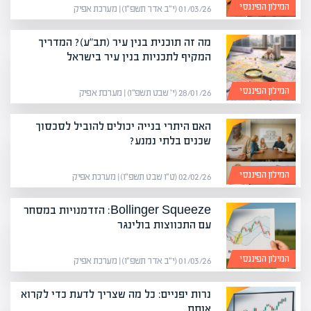
המילון הפיננסי
01/03/26 (י״ב אדר תשפ״ו) | מערכת אפיק
מה זה תוכנית בנין עיר (תב"ע)? המדריך
המקיף לתכניות בנין עיר בישראל
המילון הפיננסי
28/01/26 (י׳ שבט תשפ״ו) | מערכת אפיק
האם היתרי בנייה יכולים להוביל לסכסוך
שכנים בלתי נמנע?
המילון הפיננסי
02/02/26 (ט״ו שבט תשפ״ו) | מערכת אפיק
Bollinger Squeeze: הזדמנויות במסחר
עם התכווצות בולינגר
המילון הפיננסי
01/03/26 (י״ב אדר תשפ״ו) | מערכת אפיק
נרות יפניים: כל מה שצריך לדעת כדי לקרוא
אותם