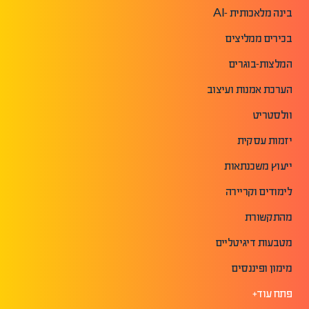
בינה מלאכותית -AI
בכירים ממליצים
המלצות-בוגרים
הערכת אמנות ועיצוב
וולסטריט
יזמות עסקית
ייעוץ משכנתאות
לימודים וקריירה
מהתקשורת
מטבעות דיגיטליים
מימון ופיננסים
פתח עוד+