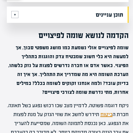
תוכן עניינים
הקדמה לנושא שומה לפיצויים
שומה לפיצויים אולי נשמעת כמו מושג משפטי סבוך, אך
למעשה היא כלי חשוב שמבטיח צדק והוגנות בתהליך
הפיצוי. כאשר אדם או חברה נדרשים לפצות על נזק כלשהו,
הערכת השומה היא מה שמדריך את התהליך. אך איך זה
בדיוק עובד? ולמה אנחנו זקוקים לשומה בכלל? במילים
אחרות, מתי נדרשת שומה לצורכי פיצויים?
ניקח דוגמה פשוטה, לדמיין מצב שבו רכוש נפגע בשל תאונה.
חברת ה
ביטוח
תידרש לחשב את שווי הנזק על מנת לפצות
את הנפגע. כאן נכנסת לתמונה השומה, שמסייעת להעריך
את ערך הנזק בצורה מדויקת ביותר. לא מדובר רק בהערכת