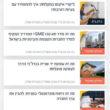
ליקויי איטום במקלחת: איך להתמודד עם
בעיות רטיבות?
בדק בית
03/02/26 (ט״ז שבט תשפ״ו) | מערכת אפיק
מה זה מדד תא-SME150? המדריך המקיף
למדד החברות הקטנות והבינוניות בישראל
המילון הפיננסי
02/02/26 (ט״ו שבט תשפ״ו) | מערכת אפיק
מה זה עסקת יד שנייה בנדל"ן? הדרך
לעסקה מוצלחת
המילון הפיננסי
08/02/26 (כ״א שבט תשפ״ו) | מערכת אפיק
מה זה ניתוח פונדמנטלי במניות: להבין את
ערך החברה