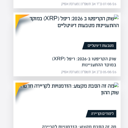
07/08/26 (כ״ד אב תשפ״ו) | מערכת אפיק
 בהשקעות
מה זה מכפ
מטבעות דיגיטליים
 חוזים מעניינים שמעניקים את
מה
שוק הקריפטו ב-2026: ריפל (XRP)
לה
במוקד ההתעניינות
05/08/26 (כ״ב אב תשפ״ו) | מערכת אפיק
לימודים וקריירה
מה זה הסבת מקצוע: הזדמנויות לקריירה