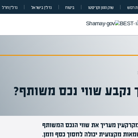
 רכוש
שוק ההון וקריפטו
ביטוח
נדל”ן בישראל
נדל״ן חו״ל
 נקבע שווי נכס משותף?
מקרקעין מעריך את שווי הנכס המשותף
אות מקצועית יכולה לחסוך כסף וזמן.