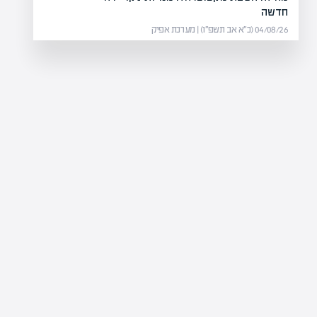
חדשה
04/08/26 (כ״א אב תשפ״ו) | מערכת אפיק