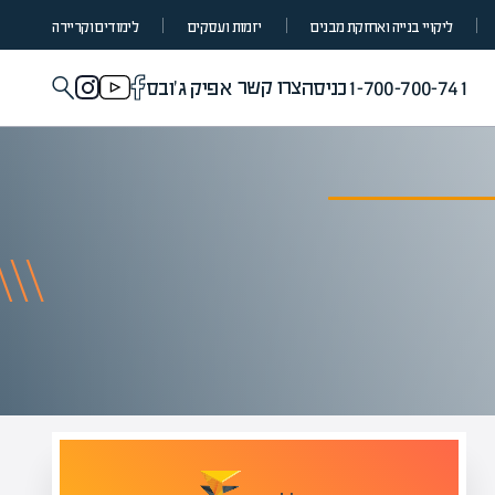
ליקויי בנייה ואחזקת מבנים
יזמות ועסקים
לימודים וקריירה
צרו קשר
1-700-700-741
כניסה
אפיק ג'ובס
מומחים בהערכת שווי