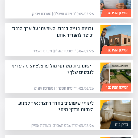
המילון הפיננסי
05/02/26 (י״ח שבט תשפ״ו) | מערכת אפיק
זכויות בנייה בנכס: השפעתן על ערך הנכס
וכיצד להעריך אותן
המילון הפיננסי
04/02/26 (י״ז שבט תשפ״ו) | מערכת אפיק
רישום בית משותף מול פרצלציה: מה עדיף
לנכסים שלך?
המילון הפיננסי
02/06/26 (י״ז סיון תשפ״ו) | מערכת אפיק
ליקויי שיפועים בחדר רחצה: איך למנוע
הצפות ונזקי מים?
בדק בית
03/02/26 (ט״ז שבט תשפ״ו) | מערכת אפיק