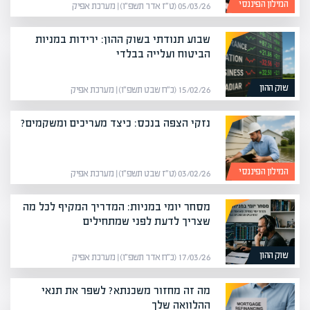
המילון הפיננסי
05/03/26 (ט״ז אדר תשפ״ו) | מערכת אפיק
שבוע תנודתי בשוק ההון: ירידות במניות
הביטוח ועלייה בבלדי
שוק ההון
15/02/26 (כ״ח שבט תשפ״ו) | מערכת אפיק
נזקי הצפה בנכס: כיצד מעריכים ומשקמים?
המילון הפיננסי
03/02/26 (ט״ז שבט תשפ״ו) | מערכת אפיק
מסחר יומי במניות: המדריך המקיף לכל מה
שצריך לדעת לפני שמתחילים
שוק ההון
17/03/26 (כ״ח אדר תשפ״ו) | מערכת אפיק
מה זה מחזור משכנתא? לשפר את תנאי
ההלוואה שלך