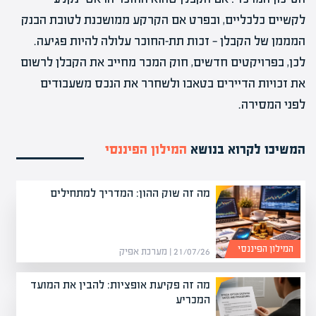
לקשיים כלכליים, ובפרט אם הקרקע ממושכנת לטובת הבנק
המממן של הקבלן — זכות תת-החוכר עלולה להיות פגיעה.
לכן, בפרויקטים חדשים, חוק המכר מחייב את הקבלן לרשום
את זכויות הדיירים בטאבו ולשחרר את הנכס משעבודים
לפני המסירה.
המשיכו לקרוא בנושא
המילון הפיננסי
מה זה שוק ההון: המדריך למתחילים
המילון הפיננסי
21/07/26 | מערכת אפיק
מה זה פקיעת אופציות: להבין את המועד
המכריע