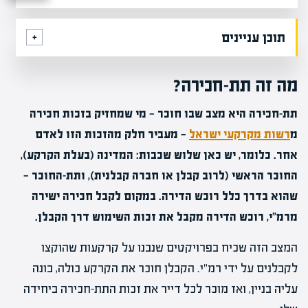
תוכן עניינים
מה זה תת-חכירה?
תת-חכירה היא מצב שבו חוכר — מי שמחזיק בזכות חכירה
מ
רשות מקרקעי ישראל
— מעביר חלק מהזכות הזו לאדם
אחר. כלומר, יש כאן שלוש שכבות: המדינה (בעלת הקרקע),
החוכר הראשי (לרוב קבלן או חברה קבלנית), ותת-החוכר —
שהוא בדרך כלל רוכש הדירה. במקום לקבל חכירה ישירה
מרמ"י, רוכש הדירה מקבל את זכות השימוש דרך הקבלן.
המצב הזה שכיח בפרויקטים שנבנו על קרקעות שהוקצו
לקבלנים על ידי רמ"י. הקבלן חוכר את הקרקע כולה, בונה
עליה בניין, ואז מוכר לכל דייר את זכות התת-חכירה ביחידה