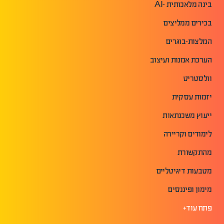
בינה מלאכותית -AI
בכירים ממליצים
המלצות-בוגרים
הערכת אמנות ועיצוב
וולסטריט
יזמות עסקית
ייעוץ משכנתאות
לימודים וקריירה
מהתקשורת
מטבעות דיגיטליים
מימון ופיננסים
פתח עוד+