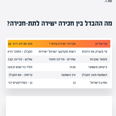
שלו.
מה ההבדל בין חכירה ישירה לתת-חכירה?
קריטריון
חכירה ישירה מרמ"י
תת-חכירה דרך קבלן
מי מעניק את הזכות
רשות מקרקעי ישראל ישירות
הקבלן / החוכר הראשי
מספר שכבות
שתיים — מדינה וחוכר
שלוש — מדינה, קבלן, דייר
ביטחון משפטי
גבוה
תלוי ברישום ובמצב הקבל
השפעת מצב הקבלן
אין השפעה
קיימת — אם הקבלן בקשיים
נפוץ בישראל
כן
כן — בפרויקטים רבים