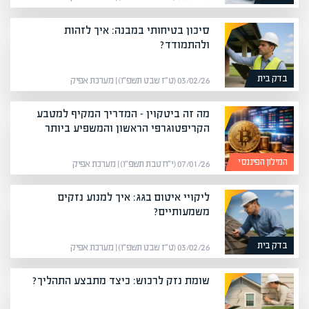
סיכון בטיחותי במבנה: איך לזהות
ולהתמודד?
בדק בית
03/02/26 (ט״ז שבט תשפ״ו) | מערכת אפיק
מה זה ביטקוין – המדריך המקיף למטבע
הקריפטוגרפי הראשון והמשפיע ביותר
המילון הפיננסי
07/01/26 (י״ח טבת תשפ״ו) | מערכת אפיק
ליקויי איטום בגג: איך למנוע נזקים
משמעותיים?
בדק בית
03/02/26 (ט״ז שבט תשפ״ו) | מערכת אפיק
שומת נזק לרכוש: כיצד מתבצע התהליך?