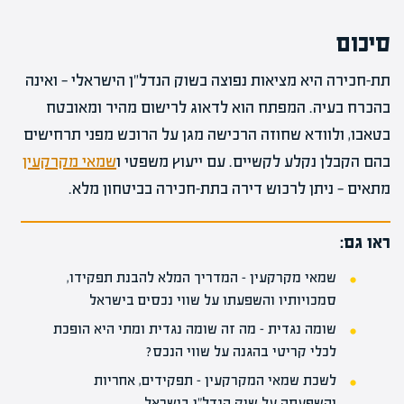
סיכום
תת-חכירה היא מציאות נפוצה בשוק הנדל"ן הישראלי — ואינה
בהכרח בעיה. המפתח הוא לדאוג לרישום מהיר ומאובטח
בטאבו, ולוודא שחוזה הרכישה מגן על הרוכש מפני תרחישים
בהם הקבלן נקלע לקשיים. עם ייעוץ משפטי ו
שמאי מקרקעין
מתאים — ניתן לרכוש דירה בתת-חכירה בביטחון מלא.
ראו גם:
שמאי מקרקעין – המדריך המלא להבנת תפקידו,
סמכויותיו והשפעתו על שווי נכסים בישראל
שומה נגדית – מה זה שומה נגדית ומתי היא הופכת
לכלי קריטי בהגנה על שווי הנכס?
לשכת שמאי המקרקעין – תפקידים, אחריות
והשפעתה על שוק הנדל"ן בישראל