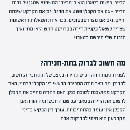
הדייר. רישום בטאבו הוא ה"מבצר" המשפטי שמגן על זכות
הדייר — גם אם הקבלן פשט את הרגל, גם אם הקרקע שינתה
ידיים, וגם אם נוצרו סכסוכים. לכן, אחת השאלות הראשונות
שצריך לשאול בקניית דירה בפרויקט חדש היא: מתי ואיך
הזכות שלי תירשם בטאבו?
מה חשוב לבדוק בתת-חכירה?
לפני חתימת חוזה רכישת דירה במצב של תת-חכירה, חשוב
לבדוק: מה מצב חוזה החכירה הראשי בין הקבלן לרמ"י; האם
הקרקע ממושכנת לטובת בנק; האם החוזה מחייב את הקבלן
לרשום את הדירה בטאבו על שם הרוכש; ומה קורה אם
הקבלן אינו עומד בהתחייבויות. עורך דין הבקיא בדיני
מקרקעין הוא חיוני לבדיקות אלה.