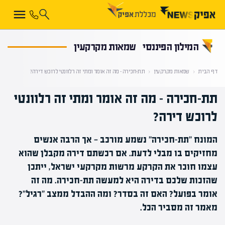
קראת 0% מתוך הכתבה
המילון הפיננסי
שמאות מקרקעין
דף הבית
‹
שמאות מקרקעין
‹
תת-חכירה – מה זה אומר ומתי זה רלוונטי לרוכש דירה?
תת-חכירה – מה זה אומר ומתי זה רלוונטי
לרוכש דירה?
המונח "תת-חכירה" נשמע מורכב — אך הרבה אנשים
מחזיקים בו מבלי לדעת. אם רכשתם דירה מקבלן שהוא
עצמו חוכר את הקרקע מרשות מקרקעי ישראל, ייתכן
שהזכות שלכם בדירה היא למעשה תת-חכירה. מה זה
אומר בפועל? האם זה בסדר? ומה ההבדל ממצב "רגיל"?
מאמר זה מסביר הכל.