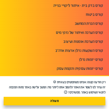
קורס בדק בית - איתור ליקויי בנייה
קורס ביטוח
קורס הכרת המחשב
קורס הערכה ואיתור של נזקי מים
קורס הערכת אומנות ועיצוב
קורס השקעות נדלן ארצות ארה"ב
קורס יזמות נדלן
קורס יזמות עסקית והקמת עסק
קורס ייעוץ משכנתאות
רק הודעה קטנה: אנחנו משתמשים בעוגיות 🍪
קורס מזכירות בכירה וניהול לשכה
זה עוזר לנו לשפר את האתר ולהפוך אותו ליותר נוח. המשך גלישה באתר מהוה הסכמה
לתנאי השימוש באתר. ממשיכים? 😉
פתח עוד+
מעולה
שימושי