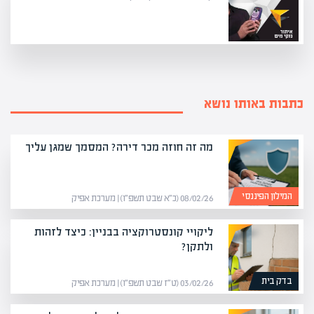
כתבות באותו נושא
מה זה חוזה מכר דירה? המסמך שמגן עליך
המילון הפיננסי
08/02/26 (כ״א שבט תשפ״ו) | מערכת אפיק
ליקויי קונסטרוקציה בבניין: כיצד לזהות
ולתקן?
בדק בית
03/02/26 (ט״ז שבט תשפ״ו) | מערכת אפיק