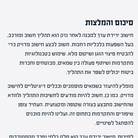
סיכום והמלצות
חישוב ירידת ערך למבנה לאחר נזק הוא תהליך חשוב ומורכב,
בעל השפעות כלכליות רחבות. חשוב לבצע חישוב מדויק כדי
להבטיח פיצוי הוגן ושיקום מלא. שימוש בטכנולוגיות
מתקדמות ושיתוף פעולה בין שמאים, מבוטחים וחברות
ביטוח יכולים לשפר את התהליך.
מומלץ להיעזר בשמאים מוסמכים ובכלים דיגיטליים לחישוב
מדויק. כמו כן, חשוב להיות מודעים לחשיבות התהליך ולוודא
שהחישוב מתבצע בצורה שקופה ומקצועית. העתיד צופן
שיפורים והתקדמות בתחום זה, ועלינו להיות מוכנים
להסתגל לשינויים.
לסיכום, חישוב ירידת ערך הוא חלק בלתי נפרד מהתמודדות