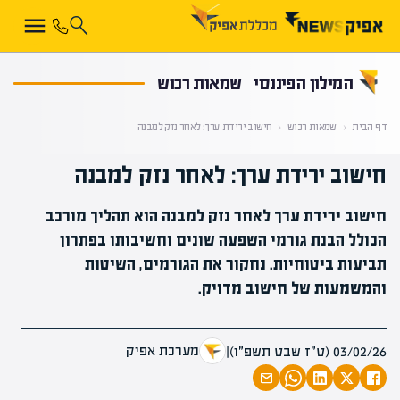
קראת 0% מתוך הכתבה
המילון הפיננסי
שמאות רכוש
דף הבית
‹
שמאות רכוש
‹
חישוב ירידת ערך: לאחר נזק למבנה
חישוב ירידת ערך: לאחר נזק למבנה
חישוב ירידת ערך לאחר נזק למבנה הוא תהליך מורכב
הכולל הבנת גורמי השפעה שונים וחשיבותו בפתרון
תביעות ביטוחיות. נחקור את הגורמים, השיטות
והמשמעות של חישוב מדויק.
מערכת אפיק
03/02/26 (ט״ז שבט תשפ״ו)
|