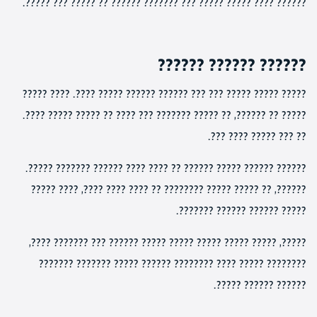
?????? ???? ????? ????? ??? ??????? ?????? ?? ????? ??? ?????.
?????? ?????? ??????
????? ????? ????? ??? ??? ?????? ?????? ????? ????. ???? ?????
????? ?? ??????, ?? ????? ??????? ??? ???? ?? ????? ????? ????.
?? ??? ????? ???? ???.
?????? ?????? ????? ?????? ?? ???? ???? ?????? ??????? ?????.
??????, ?? ????? ????? ???????? ?? ???? ???? ????, ???? ?????
????? ?????? ?????? ???????.
?????, ????? ????? ????? ????? ????? ?????? ??? ??????? ????,
???????? ????? ???? ???????? ?????? ????? ??????? ???????
?????? ?????? ?????.