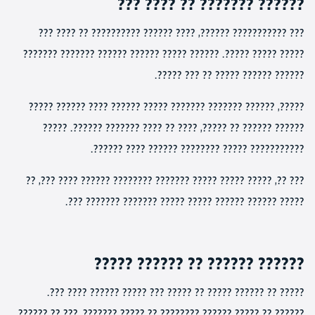
?????? ??????? ?? ???? ???
??? ??????????? ??????, ???? ?????? ?????????? ?? ???? ???
????? ????? ?????. ?????? ????? ?????? ?????? ??????? ???????
?????? ?????? ????? ?? ??? ?????.
?????, ?????? ??????? ??????? ????? ?????? ???? ?????? ?????
?????? ?????? ?? ?????, ???? ?? ???? ??????? ??????. ?????
??????????? ????? ???????? ?????? ???? ??????.
??? ??, ????? ????? ????? ??????? ???????? ?????? ???? ???, ??
????? ?????? ?????? ????? ????? ??????? ??????? ???.
?????? ?????? ?? ?????? ?????
????? ?? ?????? ????? ?? ????? ??? ????? ?????? ???? ???.
?????? ?? ????? ?????? ???????? ?? ????? ???????, ??? ?? ??????