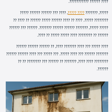
???? ?????? ???????????.
, ???? ??? ?????? ?????? ?????
???? ?????
?????, ???????
???????? ?????. ???? ?? ???? ?????? ????? ?????? ?? ???? ??
????? ?????, ??????? ?????? ?????? ???????. ?????? ??? ??????
?????? ?? ???????? ???? ????? ????? ?? ????.
???? ????? ??? ???? ??????? ????, ?? ?????? ?????? ??????
??????? ?????? ??? ???? ?????. ??? ????? ??? ???? ?????? ??????
???????? ???? ????, ??????? ?? ?????? ??? ???????? ?? ??
??????.