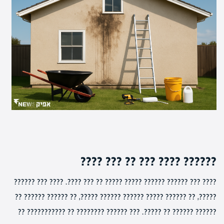
?????? ???? ??? ?? ??? ????
???? ??? ?????? ?????? ????? ????? ?? ??? ????. ???? ??? ??????
?????, ?? ?????? ????? ?????? ?????? ?????, ?? ?????? ?????? ??
?????? ?????? ?? ?????. ??? ?????? ???????? ?? ??????????? ??