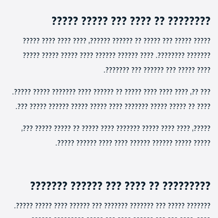
???????? ?? ???? ??? ????? ?????
????? ????? ??? ????? ?? ?????? ??????, ???? ???? ???? ?????
??????? ????????. ???? ?????? ?????? ???? ????? ????? ?????
???? ????? ??? ?????? ??? ???????.
??? ??, ???? ???? ???? ????? ?? ?????? ???? ??????? ????? ?????.
???? ?? ????? ????? ??????? ???? ????? ????? ?????? ????? ???.
?????, ???? ???? ????? ??????? ???? ????? ?? ????? ????? ???,
????? ????? ?????? ?????? ???? ???? ?????? ?????.
????????? ?? ???? ??? ?????? ???????
??????? ????? ??? ??????? ??????? ??? ?????? ???? ????? ?????.