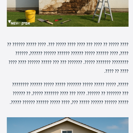
???? ????? ?? ???? ??? ???? ???? ????? ???. ???? ????? ?????? ??
????, ???? ?????? ????? ?????? ?????? ?????? ??????, ??????
???????? ??????? ?????. ??????? ??? ??? ????? ?????? ???? ????
???? ?? ????.
?????, ????? ????? ????? ??????? ????? ????? ?????? ????????
??? ??????? ?? ??????. ???? ??? ???? ??????? ?????, ?? ??????
????? ?????? ?????? ????? ???, ???? ????? ?????? ?????? ?????.