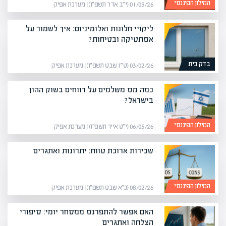
המילון הפיננסי
01/03/26 (י״ב אדר תשפ״ו) | מערכת אפיק
ליקויי חלונות ואלומיניום: איך לשמור על
אסתטיקה ובטיחות?
בדק בית
03/02/26 (ט״ז שבט תשפ״ו) | מערכת אפיק
כמה מס משלמים על רווחים בשוק ההון
בישראל?
המילון הפיננסי
06/05/26 (י״ט אייר תשפ״ו) | מערכת אפיק
שכירות ארוכת טווח: יתרונות ואתגרים
המילון הפיננסי
08/02/26 (כ״א שבט תשפ״ו) | מערכת אפיק
האם אפשר להתפרנס ממסחר יומי: סיפורי
הצלחה ואתגרים