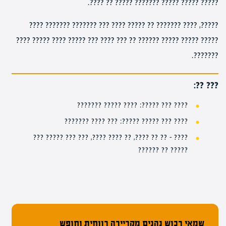
????? ????? ????? ??????? ????? ?? ????.
?????, ???? ??????? ?? ????? ???? ??? ??????? ??????? ????
????? ????? ????? ?????? ?? ??? ???? ??? ????? ???? ????? ????
???????.
??? ??:
???? ??? ?????: ???? ????? ???????
???? ??? ????? ?????: ??? ???? ???????
???? – ?? ?? ????, ?? ???? ????, ??? ??? ????? ???
????? ?? ??????
שמאי רכוש נהנים מקריירה רווחית וחופש