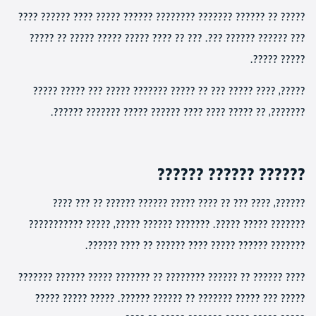
????? ?? ?????? ??????? ???????? ?????? ????? ???? ?????? ????
??? ?????? ?????? ???. ??? ?? ???? ????? ????? ????? ?? ?????
????? ?????.
?????, ???? ????? ??? ?? ????? ??????? ????? ??? ????? ?????
???????, ?? ????? ???? ???? ?????? ????? ??????? ??????.
?????? ?????? ??????
??????, ???? ??? ?? ???? ????? ?????? ?????? ?? ??? ????
??????? ????? ?????. ??????? ?????? ?????, ????? ???????????
??????? ?????? ????? ???? ?????? ?? ???? ??????.
???? ?????? ?? ?????? ???????? ?? ??????? ????? ?????? ???????
????? ??? ????? ??????? ?? ?????? ??????. ????? ????? ?????