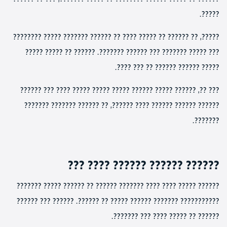
?????.
?????, ?? ?????? ?? ????? ???? ?? ?????? ??????? ????? ????????
??? ????? ??????? ??? ?????? ???????. ?????? ?? ????? ?????
????? ?????? ?????? ?? ??? ????.
??? ??, ?????? ????? ?????? ????? ????? ????? ???? ??? ??????
?????? ?????? ?????? ???? ??????, ?? ?????? ??????? ???????
???????.
?????? ?????? ?????? ???? ???
?????? ????? ???? ???? ??????? ?????? ?? ?????? ????? ???????
??????????? ??????? ?????? ????? ?? ??????. ?????? ??? ??????
?????? ?? ????? ???? ??? ???????.