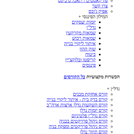
פודקאסטים - תאכל'ס ביזנס
צרו קשר
אפיק ג'ובס
המילון הפיננסי
+
יזמות יעסקים
נדל"ן
שמאות מקרקעין
שמאות רכוש
איתור ליקויי בנייה
שוק ההון
ביטוח
קריפטו ובלוקצ'יין
פיננסים
הכשרות מקצועיות
כל הקורסים
נדל״ן
+
קורס אחזקת מבנים
קורס בדק בית - איתור ליקויי בנייה
קורס השקעות נדלן ארצות ארה"ב
קורס יזמות נדלן
קורס נדל"ן פלטיניום
קורס ניהול פרויקטים בבניה
קורס ניהול פרויקטים ומפקח בניה
קורס תיווך נדלן