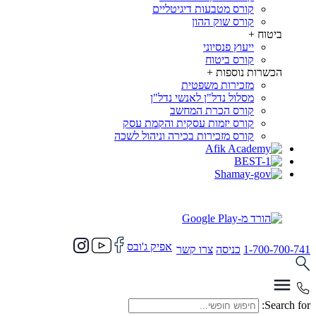
קורס מטבעות דיגיטליים
קורס שוק ההון
ביטוח
+
ייעוץ פנסיוני
קורס ביטוח
הכשרות נוספות
+
מזכירות משפטית
מסלול נדל"ן לאנשי נדל"ן
קורס הכרת המחשב
קורס יזמות עסקית והקמת עסק
קורס מזכירות בכירה וניהול לשכה
אפיק ג'ובס
1-700-700-741
כניסה
צרו קשר
Search for: