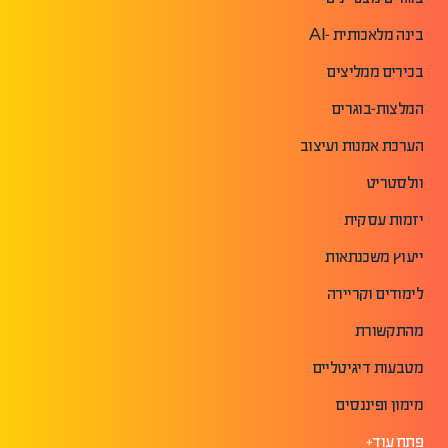
בינה מלאכותית -AI
בכירים ממליצים
המלצות-בוגרים
הערכת אמנות ועיצוב
וולסטריט
יזמות עסקית
ייעוץ משכנתאות
לימודים וקריירה
מהתקשורת
מטבעות דיגיטליים
מימון ופיננסים
פתח עוד+