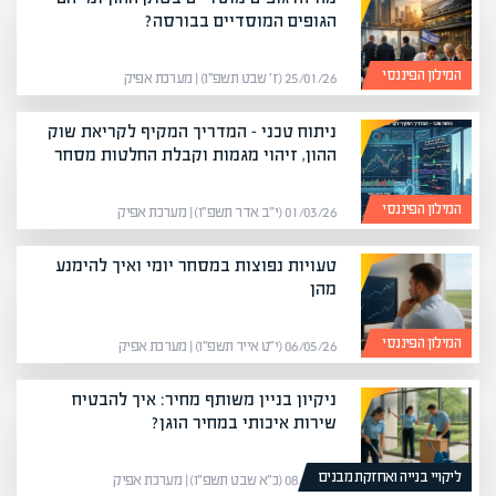
הגופים המוסדיים בבורסה?
המילון הפיננסי
25/01/26 (ז׳ שבט תשפ״ו) | מערכת אפיק
ניתוח טכני – המדריך המקיף לקריאת שוק
ההון, זיהוי מגמות וקבלת החלטות מסחר
המילון הפיננסי
01/03/26 (י״ב אדר תשפ״ו) | מערכת אפיק
טעויות נפוצות במסחר יומי ואיך להימנע
מהן
המילון הפיננסי
06/05/26 (י״ט אייר תשפ״ו) | מערכת אפיק
ניקיון בניין משותף מחיר: איך להבטיח
שירות איכותי במחיר הוגן?
ליקויי בנייה ואחזקת מבנים
08/02/26 (כ״א שבט תשפ״ו) | מערכת אפיק