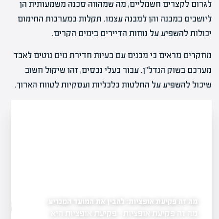
לגרום לקצרים חשמליים, מה שמהווה סכנה משמעותית הן
ליושבים במבנה והן למבנה עצמו. תקלות במערכות החימום
יכולות להשפיע על נוחות הדיירים בימים הקרים.
מחקרים מראים כי מבנים עם בעיות חדירת מים נוטים לאבד
מערכם בשוק הנדל"ן. עבור בעלי נכסים, זהו שיקול חשוב
שיכול להשפיע על החלטות כלכליות ועסקיות לטווח הארוך.
מה זה פקיעת אופציות: להבין את המועד המכריע
ים
מה זה אופציות בשוק הה
מה זה פקיעת אופציות - פקיעת אופציות היא
גשת, המהווה
בהשקעות