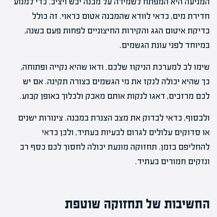
המניעה היא המפתח לשמירה על מבנה יבש ויציב. כדי למנוע
חדירת מים, כדאי לוודא שהמבנה אטום כראוי. זה כולל
בדיקת איטום הגג והקירות החיצוניים לפחות פעם בשנה,
במיוחד לפני עונת הגשמים.
שימו לב למערכת הניקוז שלכם. ודאו שהיא נקייה ופתוחה,
כך שהיא יכולה לנקז את מי הגשמים בצורה תקינה. אם יש
לכם מרזבים, דאגו לנקות אותם מאבק ולכלוך באופן קבוע.
ולבסוף, כדאי לבדוק את מצב הצנרת במבנה. צינורות ישנים
או סדוקים עלולים לגרום לבעיות בעתיד, ולכן כדאי
להחליפם בזמן. תחזוקה מונעת יכולה לחסוך לכם כסף רב
ונזקים חמורים בעתיד.
החשיבות של תחזוקה שוטפת