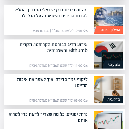
מה זה ריבית בנק ישראל: המדריך המלא
להבנת הריבית והשפעתה על הכלכלה
המילון הפיננסי
19/01/26 (א׳ שבט תשפ״ו) | מערכת אפיק
אירוע חריג בבורסת הקריפטו: תקרית
Bithumb והשלכותיה
Crypto
11/02/26 (כ״ד שבט תשפ״ו) | מערכת אפיק
ליקויי גמר בדירה: איך לשפר את איכות
החיים?
בדק בית
03/02/26 (ט״ז שבט תשפ״ו) | מערכת אפיק
נרות יפניים: כל מה שצריך לדעת כדי לקרוא
אותם