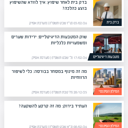
בדק בית לאחר שיפוץ: איך לוודא שהשיפוץ
בוצע כהלכה?
בדק בית
03/02/26 (ט״ז שבט תשפ״ו) | מערכת אפיק
שוק המטבעות הדיגיטליים: ירידות שערים
ומשמעויות כלכליות
מטבעות דיגיטליים
17/02/26 (ל׳ שבט תשפ״ו) | מערכת אפיק
מה זה מינוף במסחר בבורסה: כלי לשיפור
הרווחיות
המילון הפיננסי
28/12/25 (ח׳ טבת תשפ״ו) | מערכת אפיק
העתיד בירוק: מה זה קרקע להשקעה?
המילון הפיננסי
08/02/26 (כ״א שבט תשפ״ו) | מערכת אפיק