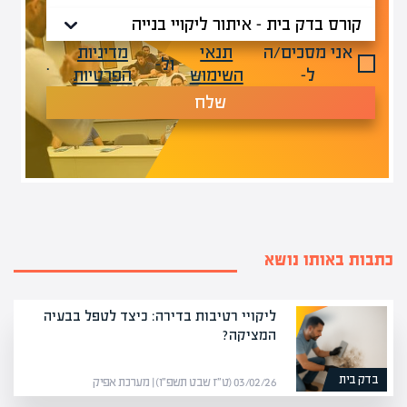
אני מסכים/ה
תנאי
מדיניות
ול-
.
ל-
השימוש
הפרטיות
שלח
כתבות באותו נושא
ליקויי רטיבות בדירה: כיצד לטפל בבעיה
המציקה?
בדק בית
03/02/26 (ט״ז שבט תשפ״ו) | מערכת אפיק