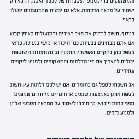
והמשקופים כדי למנוע הצטברות של לכלוך ואבק. זה לא רק
ישמור על מראה הדלתות, אלא גם יבטיח שהמנגנונים יפעלו
כראוי.
בנוסף, חשוב לבדוק את מצב הצירים והמנעולים באופן קבוע.
אם אתם מבחינים בבעיות, כמו חיכוך או קושי בנעילה, כדאי
לטפל בהן בהקדם האפשרי. התקנה נכונה ותחזוקה שוטפת
יכולים להאריך את חיי הדלתות והמשקופים ולמנוע ליקויים
עתידיים.
אל תשכחו לטפל גם בחומרים. אם יש לכם דלתות עץ, חשוב
לטפח אותן באמצעות שמנים או חומרים מיוחדים שמגנים
מפני לחות וייבוש. כך תוכלו לשמור על המראה הטבעי שלהן
ולמנוע נזקים.