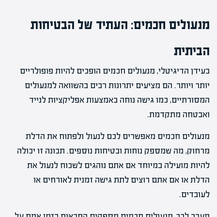
מנעולים חכמים: העתיד של הבטיחות
הביתית
בעידן הדיגיטלי, מנעולים חכמים הופכים להיות פופולריים
יותר ויותר. הם מציעים יתרונות רבים בהשוואה למנעולים
המסורתיים, כמו גישה נוחה באמצעות אפליקציות לנייד
ואבטחה מתקדמת.
מנעולים חכמים מאפשרים לכם לנעול ולפתוח את הדלת
מרחוק, מה שמספק נוחות ובטיחות נוספים. תכונה זו יכולה
להיות מועילה במיוחד אם אתם נוהגים לשכוח לנעול את
הדלת או אם אתם רוצים לתת גישה זמנית לאורחים או
לעובדים.
מעבר לכך, מנעולים חכמים מספקים התראות בזמן אמת על