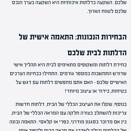
שלכם. השקעה בדלתות איכותיות היא השקעה בערך הנכס
שלכם לטווח הארוך.
הבחירות הנכונות: התאמה אישית של
הדלתות לבית שלכם
בחירת דלתות ומשקופים מתאימים לבית היא תהליך אישי
שדורש התחשבות במספר גורמים. התחילו בבחינת הצרכים
האישיים שלכם – האם אתם מחפשים דלתות עם דגש על
בטיחות, בידוד או עיצוב מיוחד?
בנוסף, שקלו את העיצוב הכללי של הבית. דלתות חדשות
צריכות להשתלב בצורה חלקה עם המראה הכללי של הבית,
בין אם מדובר בסגנון מודרני, כפרי או קלאסי. התאמה נכונה
של הדלתות יכולה לשדרג את מראה הבית ולהפוך אותו