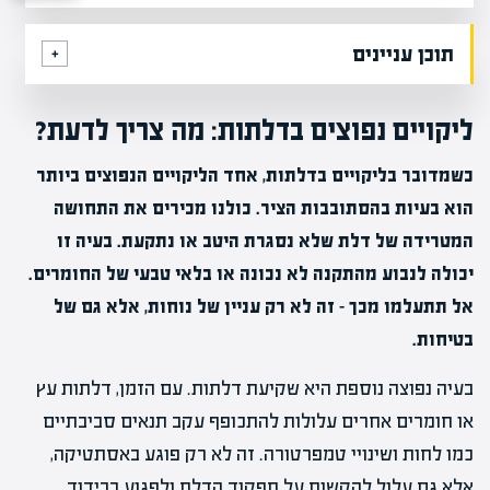
תוכן עניינים
ליקויים נפוצים בדלתות: מה צריך לדעת?
כשמדובר בליקויים בדלתות, אחד הליקויים הנפוצים ביותר
הוא בעיות בהסתובבות הציר. כולנו מכירים את התחושה
המטרידה של דלת שלא נסגרת היטב או נתקעת. בעיה זו
יכולה לנבוע מהתקנה לא נכונה או בלאי טבעי של החומרים.
אל תתעלמו מכך – זה לא רק עניין של נוחות, אלא גם של
בטיחות.
בעיה נפוצה נוספת היא שקיעת דלתות. עם הזמן, דלתות עץ
או חומרים אחרים עלולות להתכופף עקב תנאים סביבתיים
כמו לחות ושינויי טמפרטורה. זה לא רק פוגע באסתטיקה,
אלא גם עלול להקשות על תפקוד הדלת ולפגוע בבידוד