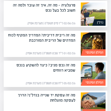
פרצלציה — מה זה, איך זה עובד ולמה זה
חשוב לכל בעל נכס
נדל"ן
02/06/26 (י״ז סיון תשפ״ו) | מערכת אפיק
מה זה ריבית דריבית? המדריך המקיף לכוח
המדהים של הריבית המורכבת
המילון הפיננסי
01/02/26 (י״ד שבט תשפ״ו) | מערכת אפיק
מה זה נכס מניב? כיצד להשקיע בנכס
שמביא רווחים
המילון הפיננסי
05/02/26 (י״ח שבט תשפ״ו) | מערכת אפיק
מה זה עסקת יד שנייה בנדל"ן? הדרך
לעסקה מוצלחת