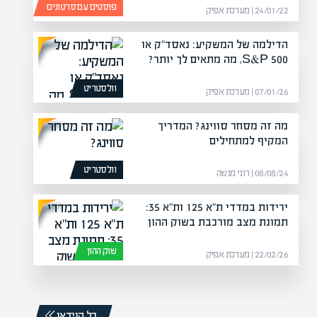
פוסטים עם סרטונים
24/01/22 | מערכת אפיק
הדילמה של המשקיע: נאסד"ק או
S&P 500, מה מתאים לך יותר?
וולסטריט
07/01/26 | מערכת אפיק
מה זה מסחר סווינג? המדריך
המקיף למתחילים
וולסטריט
08/08/24 | רוני מנשה
ירידות במדדי ת"א 125 ות"א 35:
תמונת מצב מורכבת בשוק ההון
שוק ההון
22/02/26 | מערכת אפיק
כל הוידאו