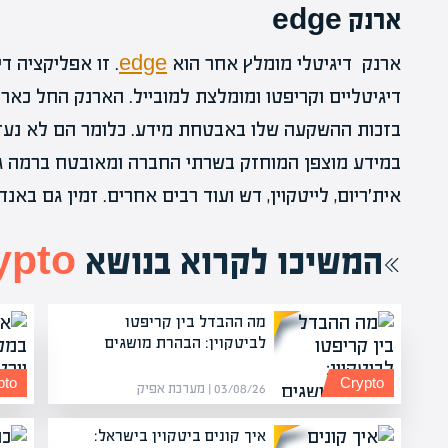
ארנק edge
ארנק דיגיטלי מומלץ אחר הוא
edge
. זו אפליקציה 
דיגיטליים וקריפטו ומומלצת למובייל. הארנק החל כארנ
בזכות ההשקעה שלו באבטחת מידע. כלומר הם לא נע
במידע מוצפן המוחזק בשרתי החברה ומאובטח ברמה גבוה
אית׳ריום, לייטקוין, דש ועוד רבים אחרים. זמין גם באנדר
המשיכו לקרוא בנושא
ypto
מה ההבדל בין קריפטו
לביטקוין: הבהרת מושגים
pto
Crypto
03/08/26 | מערכת אפיק
איך קונים ביטקוין בישראל: