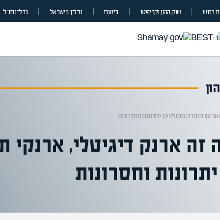
 רכוש
שוק ההון וקריפטו
ביטוח
נדל”ן בישראל
נדל״ן חו״ל
ון
 וארנקי חומרה מומלצים, יתרונות וחסרונות
 זה ארנק דיגיטלי, ארנקי ת
יתרונות וחסרונות