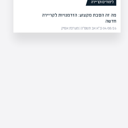
לימודים וקריירה
רימון נכנסת לתחום חוות השרתים בארה"ב עם הזמנה של 17 מיליון דולר
מה זה הסבת מקצוע: הזדמנויות לקריירה
ל רקע…
חדשה
04/08/26 (כ״א אב תשפ״ו) | מערכת אפיק