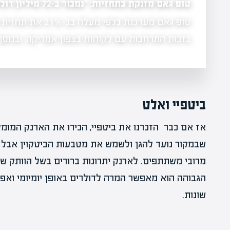
טופ גאם מזנקת בתחזיות: "נמכור ב-72 מיליון דולר במחצית השנייה"
טופ גאם מעדכנת כלפי 
 הוא למצוא
בזכות התרחבות עם לקוחות בצפון אמריקה, ובנו
ביטפיי ואלט
אז אם כבר הזכרנו את ביטפיי, הכירו את הארנק המומ
שבמקור נועד להגן ולשמש את מטבעות הביטקוין אבל 
מרובי משתתפים. לארנק יתרונות ברורים בשל הוותק ש
הגבוהה הוא מאפשר המרה לדולרים באופן יומיומי ואפי
שונות.