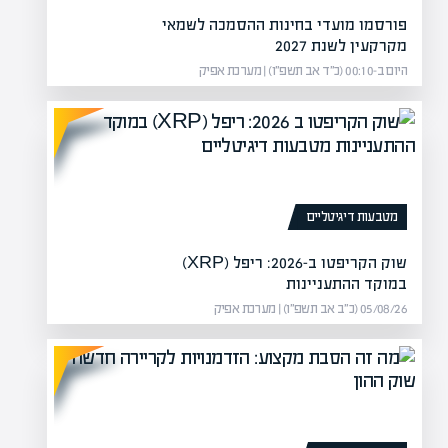
פורסמו מועדי בחינות ההסמכה לשמאי
מקרקעין לשנת 2027
היום ב-00:10 (כ״ד אב תשפ״ו) | מערכת אפיק
מטבעות דיגיטליים
שוק הקריפטו ב-2026: ריפל (XRP)
במוקד ההתעניינות
05/08/26 (כ״ב אב תשפ״ו) | מערכת אפיק