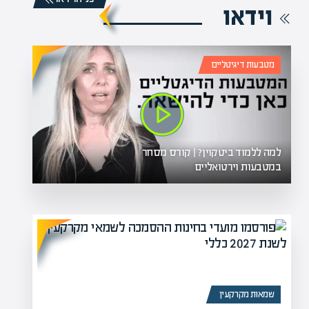
וידאו
מטבעות דיגיטליים
למה ללמוד ביטקוין? | קורס מסחר
במטבעות וירטואליים
שמאות מקרקעין