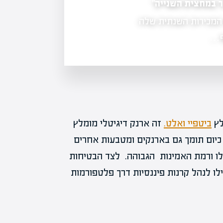
רימון פורצת לשוק חוות השרתים בארה"ב
מעלה בכ-21% את תחזית המכירות השנתית שלה
לאספקת מערכות קירור בפנסילבניה, ע
סף…
לץ
ביטפיי ואלט.
זה ארנק דיגיטלי מומלץ
כיום תומך גם בארנקים ומטבעות אחרים
לו ורמת האמינות הגבוהה. לצד הבטיחות
לו לנהל קרנות פיננסיות דרך פלטפורמות