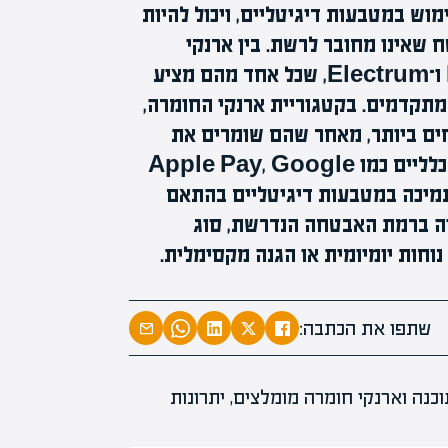
מוש במטבעות דיגיטליים, ויכול להיות
 שאינו מחובר לרשת. בין ארנקי
התוכנה הפופולריים: BitPay, Edge, Exodus ו־Electrum, שכל אחד מהם מציע
המרצים המוב
מתקדמים. בקטגוריית ארנקי החומרה,
מחכים לכם ב
Tr ו־Ledger Nano X/S לבטוחים ביותר, מאחר שהם שומרים את
הקריירה החדשה שלך מעבר לפי
המפתחות הפרטיים ללא חיבור לאינטרנט. ארנקים כלליים כמו Apple Pay, Google
מציעים כיום גם תמיכה במטבעות דיגיטליים בהתאם
ויה ברמת האבטחה הנדרשת, סוג
חות יומיומית או הגנה מקסימלית.
שתפו את הכתבה: