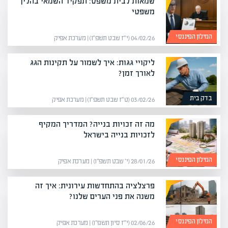
שמאות לבית משפט: תפקיד השמאי בהליך
משפטי
המילון הפיננסי
04/02/26 (י״ז שבט תשפ״ו) | מערכת אפיק
ליקויי גגות: איך לשמור על תקינות הגג
לאורך זמן?
בדק בית
03/02/26 (ט״ז שבט תשפ״ו) | מערכת אפיק
מה זה זכויות בנייה? המדריך המקיף
לזכויות בנייה בישראל
המילון הפיננסי
28/01/26 (י׳ שבט תשפ״ו) | מערכת אפיק
פרצלציה בהתחדשות עירונית: איך זה
משנה את פני הערים שלנו?
המילון הפיננסי
02/06/26 (י״ז סיון תשפ״ו) | מערכת אפיק