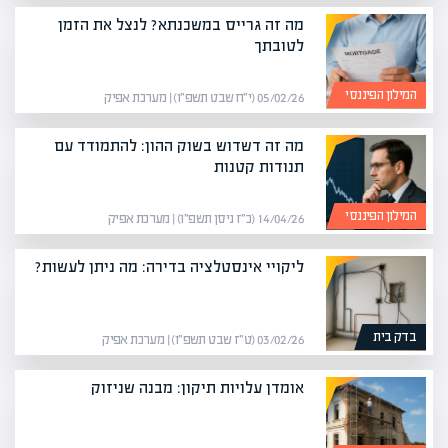
מה זה גרייס במשכנתא? לנצל את הזמן
לטובתך
המילון הפיננסי
05/02/26 (י״ח שבט תשפ״ו) | מערכת אפיק
מה זה דשדוש בשוק ההון: להתמודד עם
תנודות קטנות
המילון הפיננסי
14/04/26 (כ״ז ניסן תשפ״ו) | מערכת אפיק
ליקויי אינסטלציה בדירה: מה ניתן לעשות?
בדק בית
03/02/26 (ט״ז שבט תשפ״ו) | מערכת אפיק
אומדן עלויות תיקון: מבנה שניזוק