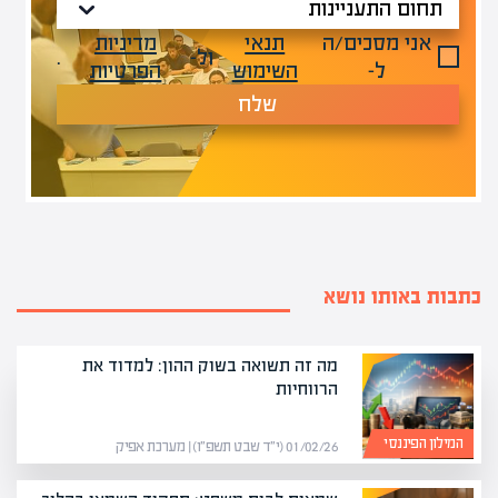
אני מסכים/ה
תנאי
מדיניות
ול-
.
ל-
השימוש
הפרטיות
שלח
כתבות באותו נושא
מה זה תשואה בשוק ההון: למדוד את
הרווחיות
המילון הפיננסי
01/02/26 (י״ד שבט תשפ״ו) | מערכת אפיק