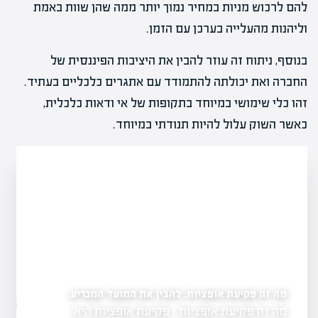
להם לרכוש מניות במחיר נמוך יותר ממה שהן שוות באמת
וליהנות מהעלייה בערכן עם הזמן.
בנוסף, ניתוח זה עוזר להבין את היציבות הפיננסית של
החברה ואת יכולתה להתמודד עם אתגרים כלכליים בעתיד.
זהו כלי שימושי במיוחד בתקופות של אי ודאות כלכלית,
כאשר השוק עלול להיות תנודתי במיוחד.
מה זה פקיעת אופציות: להבין את המועד המכריע
ים
מה זה אופציות בשוק הה
מה זה פקיעת אופציות - פקיעת אופציות היא
גשת, המהווה
בהשקעות