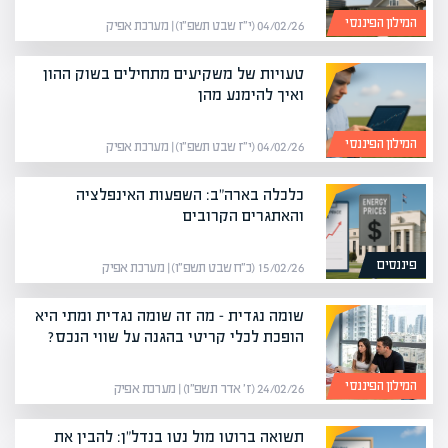
המילון הפיננסי
04/02/26 (י״ז שבט תשפ״ו) | מערכת אפיק
טעויות של משקיעים מתחילים בשוק ההון
ואיך להימנע מהן
המילון הפיננסי
04/02/26 (י״ז שבט תשפ״ו) | מערכת אפיק
כלכלה בארה"ב: השפעות האינפלציה
והאתגרים הקרובים
פיננסים
15/02/26 (כ״ח שבט תשפ״ו) | מערכת אפיק
שומה נגדית – מה זה שומה נגדית ומתי היא
הופכת לכלי קריטי בהגנה על שווי הנכס?
המילון הפיננסי
24/02/26 (ז׳ אדר תשפ״ו) | מערכת אפיק
תשואה ברוטו מול נטו בנדל"ן: להבין את