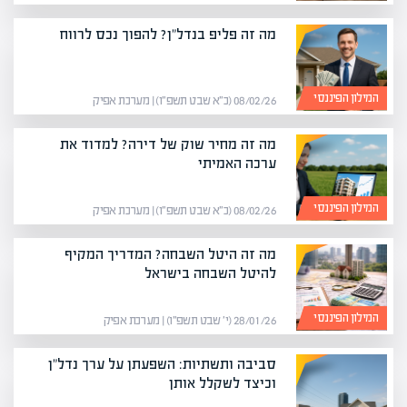
מה זה פליפ בנדל"ן? להפוך נכס לרווח
המילון הפיננסי
08/02/26 (כ״א שבט תשפ״ו) | מערכת אפיק
מה זה מחיר שוק של דירה? למדוד את
ערכה האמיתי
המילון הפיננסי
08/02/26 (כ״א שבט תשפ״ו) | מערכת אפיק
מה זה היטל השבחה? המדריך המקיף
להיטל השבחה בישראל
המילון הפיננסי
28/01/26 (י׳ שבט תשפ״ו) | מערכת אפיק
סביבה ותשתיות: השפעתן על ערך נדל"ן
וכיצד לשקלל אותן