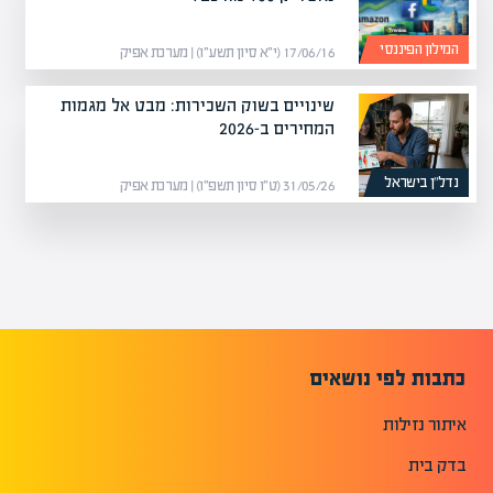
המילון הפיננסי
17/06/16 (י״א סיון תשע״ו) | מערכת אפיק
שינויים בשוק השכירות: מבט אל מגמות
המחירים ב-2026
נדל”ן בישראל
31/05/26 (ט״ו סיון תשפ״ו) | מערכת אפיק
כתבות לפי נושאים
איתור נזילות
בדק בית