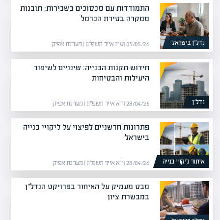
התמודדות עם סכסוכים בשכירות: תובנות
ממקרה בטירת הכרמל
נדל”ן בישראל
03/05/26 (ט״ז אייר תשפ״ו) | מערכת אפיק
חידוש תקנות הבנייה: שינויים לשיפור
היעילות והבטיחות
נדל”ן
28/04/26 (י״א אייר תשפ״ו) | מערכת אפיק
פתרונות חדשניים לפיצוי על ליקויי בנייה
בישראל
איתור ליקויי בנייה
28/04/26 (י״א אייר תשפ״ו) | מערכת אפיק
מבט מעמיק על האיחור בפרויקט הנדל"ן
במבשרת ציון