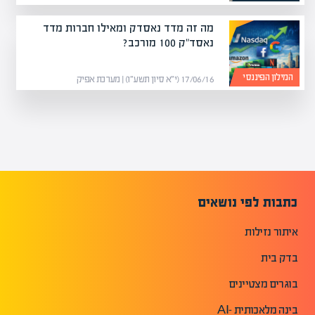
מה זה מדד נאסדק ומאילו חברות מדד
נאסד"ק 100 מורכב?
המילון הפיננסי
17/06/16 (י״א סיון תשע״ו) | מערכת אפיק
כתבות לפי נושאים
איתור נזילות
בדק בית
בוגרים מצטיינים
בינה מלאכותית -AI