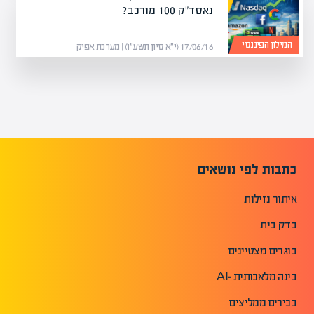
נאסד"ק 100 מורכב?
המילון הפיננסי
17/06/16 (י״א סיון תשע״ו) | מערכת אפיק
כתבות לפי נושאים
איתור נזילות
בדק בית
בוגרים מצטיינים
בינה מלאכותית -AI
בכירים ממליצים