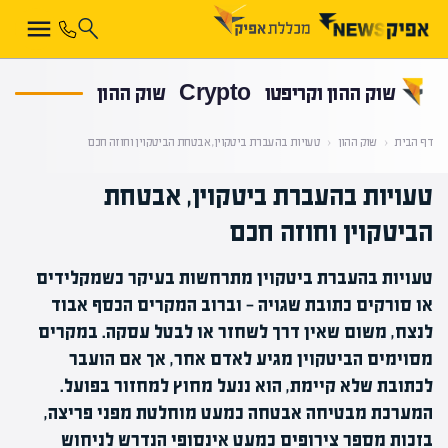
קראת 0% מתוך הכתבה
שוק ההון וקריפטו
Crypto
שוק ההון
דף הבית
‹
שוק ההון
‹
טעויות בהעברת ביטקוין, אבטחת הביטקוין וחוזה חכם
טעויות בהעברת ביטקוין, אבטחת
הביטקוין וחוזה חכם
טעויות בהעברת ביטקוין מתרחשות בעיקר כשמקלידים
או סורקים כתובת שגויה — וברוב המקרים הכסף אבוד
לנצח, משום שאין דרך לשחזר או לבטל עסקה. במקרים
מסוימים הביטקוין מגיע לאדם אחר, אך אם הועבר
לכתובת שלא קיימת, הוא ננעל מחוץ למחזור בפועל.
המערכת מבטיחה אבטחה כמעט מוחלטת מפני פריצה,
בזכות מספר צירופים כמעט אינסופי הנדרש לניחוש