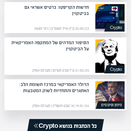
חדשות הקריפטו: כרטיס אשראי גם
בביטקוין
Crypto
25/05/22 (כ״ה אייר תשפ״ב) | רוני מנשה
הסיפור המדהים של המתקפה האמריקאית
על הביטקוין
Crypto
21/02/20 (כ״ו שבט תש״פ) | מערכת אפיק
הדולר האמריקאי במרכז תשומת הלב:
האתגרים והתחזיות לשוק המטבעות
מימון ופיננסים
19/01/26 (א׳ שבט תשפ״ו) | מערכת אפיק
כל הכתבות בנושא Crypto