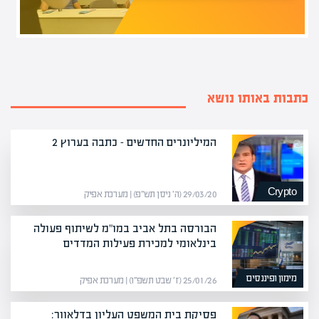
כתבות באותו נושא
המיליונרים החדשים – כתבה בערוץ 2
Crypto
29/03/20 (ה׳ ניסן תש״פ) | מערכת אפיק
הבורסה בתל אביב במו"מ לשיתוף פעולה
בינלאומי למכירת פעילות המדדים
מימון ופיננסים
25/01/26 (ז׳ שבט תשפ״ו) | מערכת אפיק
פסיקת בית המשפט העליון בדלאוור: