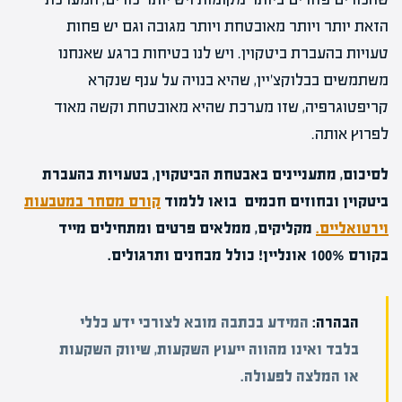
הזאת יותר ויותר מאובטחת ויותר מגובה וגם יש פחות
טעויות בהעברת ביטקוין. ויש לנו בטיחות ברגע שאנחנו
משתמשים בבלוקצ'יין, שהיא בנויה על ענף שנקרא
קריפטוגרפיה, שזו מערכת שהיא מאובטחת וקשה מאוד
לפרוץ אותה.
לסיכום, מתעניינים באבטחת הביטקוין, בטעויות בהעברת
ביטקוין ובחוזים חכמים בואו ללמוד
קורס מסחר במטבעות
וירטואליים.
מקליקים, ממלאים פרטים ומתחילים מייד
בקורס 100% אונליין! כולל מבחנים ותרגולים.
הבהרה:
המידע בכתבה מובא לצורכי ידע כללי
בלבד ואינו מהווה ייעוץ השקעות, שיווק השקעות
או המלצה לפעולה.