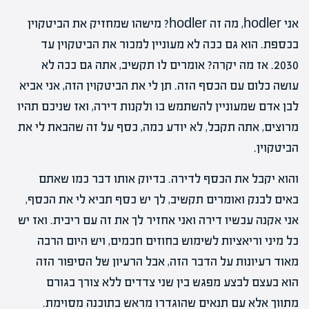
אני hodler, מה זה hodler? מישהו שמחזיק את הביטקוין
בכספת. הוא גם ככה לא מעוניין למכור את הביטקוין עד
2030. אז מה יקרה? אומרים לו תקשיב, אתה גם ככה לא
עושה כלום עם הכסף הזה. תן לי את הביטקוין הזה, אני אביא
לבן אדם שמעוניין להשתמש בו ולקנות דירה, ואז שניכם תהיו
מרוצים, אתה תקבל, לא יודע כמה, כסף על זה שהבאת לי את
הביטקוין.
והוא יקבל את הכסף לדירה. בדיוק אותו דבר כמו שאתם
באים לבנק ואומרים תקשיב, לך יש כסף תביא לי את הכסף,
אני אקנה עכשיו דירה ואני אחזיר לך את זה עם ריבית. ואז יש
כל מיני וריאציות לשימוש בחוזים חכמים, ויש היום הרבה
מאוד רעיונות על הדבר הזה, אבל הרעיון של הסיפור הזה
הוא בעצם לבצע מפגש בין שני צדדים ללא צורך בגורם
מתווך אלא עם תנאים שהוגדרו מראש בתוכנה מסוימת.