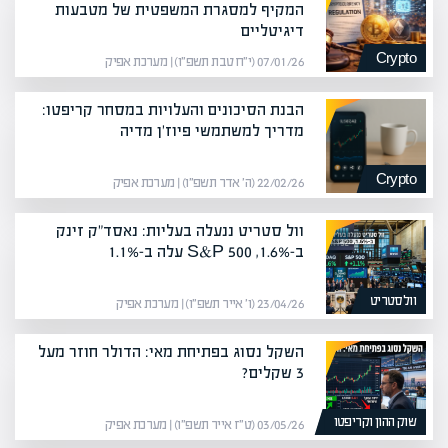
המקיף למסגרת המשפטית של מטבעות
דיגיטליים
Crypto
07/01/26 (י״ח טבת תשפ״ו) | מערכת אפיק
הבנת הסיכונים והעלויות במסחר קריפטו:
מדריך למשתמשי פיוז'ן מדיה
Crypto
22/02/26 (ה׳ אדר תשפ״ו) | מערכת אפיק
וול סטריט ננעלה בעליות: נאסד"ק זינק
ב-1.6%, S&P 500 עלה ב-1.1%
וולסטריט
23/04/26 (ו׳ אייר תשפ״ו) | מערכת אפיק
השקל נסוג בפתיחת מאי: הדולר חוזר מעל
3 שקלים?
שוק ההון וקריפטו
03/05/26 (ט״ז אייר תשפ״ו) | מערכת אפיק