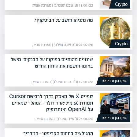
Crypto
11/01/22 (ט׳ שבט תשפ״ב) | מערכת אפיק
מה נתניהו חושב על הביטקוין?
Crypto
24/02/20 (כ״ט שבט תש״פ) | מערכת אפיק
שינויים מהותיים בפיקוח על הבנקים: מישל
באומן חושפת את החזון החדש
שוק ההון וקריפטו
12/01/26 (כ״ד טבת תשפ״ו) | מערכת אפיק
ספייס X של מאסק בדרך לרכישת Cursor
תמורת 60 מיליארד דולר – המהלך שמאיים
על OpenAI ואנתרופיק
שוק ההון וקריפטו
23/04/26 (ו׳ אייר תשפ״ו) | מערכת אפיק
הרגולציה בתחום הקריפטו – המדריך