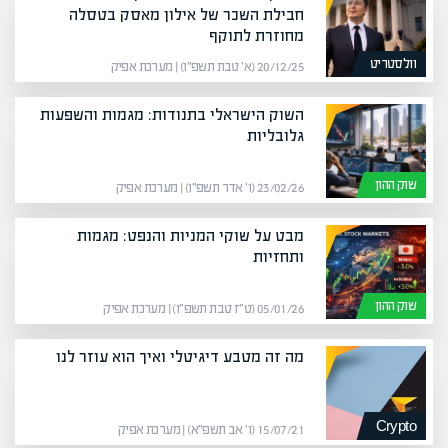
חבילת השכר של אילון מאסק בטסלה
מחוזרת לתוקף
וולסטריט
20/12/25 (א׳ טבת תשפ״ו) | מערכת אפיק
השוק הישראלי בתנודות: מגמות והשפעות
גלובליות
שוק ההון
23/02/26 (ו׳ אדר תשפ״ו) | מערכת אפיק
מבט על שוקי המניות והנפט: מגמות
ותחזיות
שוק ההון
05/01/26 (ט״ז טבת תשפ״ו) | מערכת אפיק
מה זה מטבע דיגיטלי ואיך הוא עוזר לנו
Crypto
15/07/21 (ו׳ אב תשפ״א) | מערכת אפיק