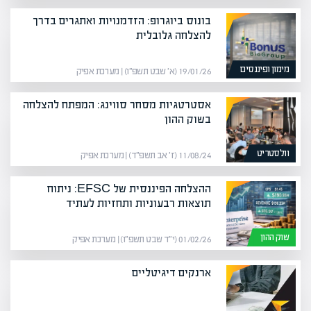
בונוס ביוגרופ: הזדמנויות ואתגרים בדרך
להצלחה גלובלית
מימון ופיננסים
19/01/26 (א׳ שבט תשפ״ו) | מערכת אפיק
אסטרטגיות מסחר סווינג: המפתח להצלחה
בשוק ההון
וולסטריט
11/08/24 (ז׳ אב תשפ״ד) | מערכת אפיק
ההצלחה הפיננסית של EFSC: ניתוח
תוצאות רבעוניות ותחזיות לעתיד
שוק ההון
01/02/26 (י״ד שבט תשפ״ו) | מערכת אפיק
ארנקים דיגיטליים