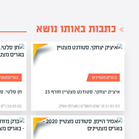
כתבות באותו נושא
בוגרים מצטיינים
בוגרים מצטיי
איציק יצחקי, סטודנט מצטיין חורף 23
חן סלטי, סטו
31/01/23 (ט׳ שבט תשפ״ג) | מערכת אפיק
22/03/22 (י״ט אדר ב׳ תשפ״ב) | מערכת אפיק