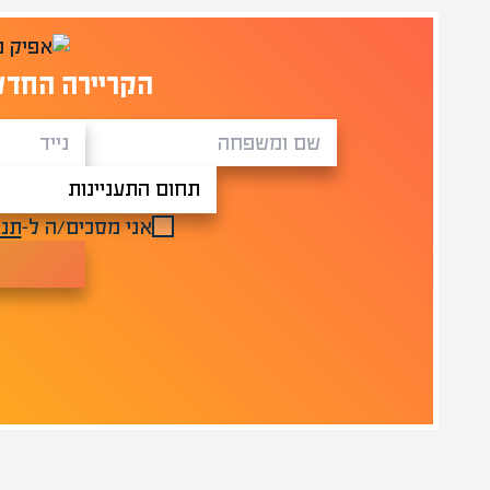
הקריירה החדש
אני מסכים/ה ל-
תנא