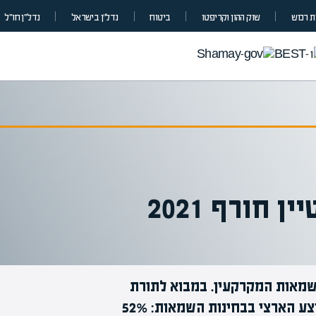
 רכוש
שוק ההון וקריפטו
ביטוח
נדל”ן בישראל
נדל״ן חו״ל
חורף 2021
שמאות המקרקעין. במבוא לתורת
השמאות הוא קיבל את הציון 75, בפער ניכר מהממוצע הארצי בבחינות השמאות: 52%