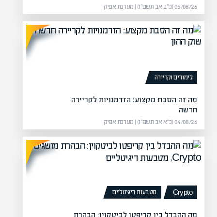
05/08/26 (כ״ב אב תשפ״ו) | מערכת אפיק
לימודים וקריירה
מה זה הסבת מקצוע: הזדמנויות לקריירה
חדשה
04/08/26 (כ״א אב תשפ״ו) | מערכת אפיק
מטבעות דיגיטליים
Crypto
מה ההבדל בין קריפטו לביטקוין: הבהרת