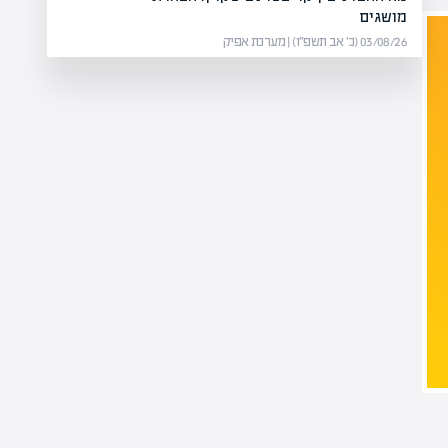
מושגים
03/08/26 (כ׳ אב תשפ״ו) | מערכת אפיק